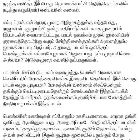
நடித்த வனிதா (இப்போது தொலைக்காட்சி நெடுந்தொடர்களில்
நடித்து வருகிறார்) என்பவரின் கணவர்.
மல்டி ட்ராக் என்றொரு முறை அறிமுகத்துக்கு வந்தபோது,
ராஜாவின் புதுமுயற்சி ஒன்று எதிர்பார்க்கவியலாத முறையில்
இப்பாடலில் கையாளப்பட்டது. பாடல் துவக்கம் முதல் ஜானகியின்
குரலைத்தொடர்ந்து வரும் சேர்ந்திசைக்குரல்கள் அனைத்துமே
ஜானகியே பாடியிருப்பார். அதாவது பாடலில் ஒலிக்கும்
பெண்குரல்கள் எல்லாமே ஜானகியினுடையது. நம்ப முடியவில்லை
அல்லவா? அடுத்தமுறை கவனித்துப்பாருங்கள்.
பாடலின் மிகப்பெரிய பலம் வைரமுத்து. பொங்கி பிரவாகமாக
வெளிப்படும் மோகத்தை விளக்க இதைவிட தெளிவாய் இன்னொரு
பாடல் எழுத முடியுமா? மோகத்தின் வண்ணம் சிகப்பென்றும்,
தகிக்கும் வெப்பமுடையதென்றும் சொல்பவர்கள் இந்தப்பாடலில்
தோற்றுப்போவீர்கள். நடுங்கவைக்கும் குளிர்ச்சியான மோகத்தின்
நீலநிற மறுபக்கம் இந்த பாடல்.
பெண்ணின் உணர்வுகள் எப்போதுமே ரகசியமானவை, மாறாக ஓங்கி
ஒலிப்பது ஆணினுடையது. அதை அப்படியே பிரதிபலிக்கும் பாடலின்
சரணம்.
"தாழம்பூவு ஈரமாச்சு.. தலையில் சூடும் நேரமாச்சு.."
என்று
அவள் தன் வீட்டின் இருள் சூழ்ந்த மூலையில் பதுங்கும் போது,