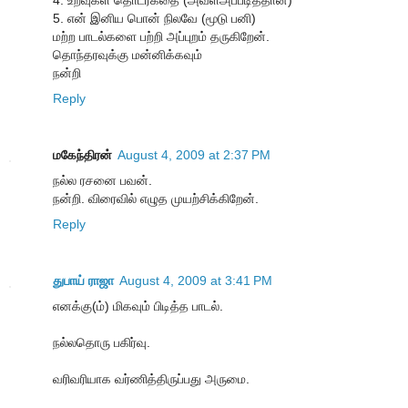
4. உறவுகள் தொடர்கதை (அவள்அப்படித்தான்)
5. என் இனிய பொன் நிலவே (மூடு பனி)
மற்ற பாடல்களை பற்றி அப்புறம் தருகிறேன்.
தொந்தரவுக்கு மன்னிக்கவும்
நன்றி
Reply
மகேந்திரன்
August 4, 2009 at 2:37 PM
நல்ல ரசனை பவன்.
நன்றி. விரைவில் எழுத முயற்சிக்கிறேன்.
Reply
துபாய் ராஜா
August 4, 2009 at 3:41 PM
எனக்கு(ம்) மிகவும் பிடித்த பாடல்.
நல்லதொரு பகிர்வு.
வரிவரியாக வர்ணித்திருப்பது அருமை.