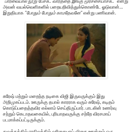
"பார்வையால நூறு பேச்சு.. வார்த்தை இங்கு மூர்ச்சையாச்சு.."
என்று
அவன் வயல்வெளிகளில் பறையறிவித்துக்கொண்டே ஓடுவான்...
இறுதியாக
"போதும் போதும் காமதேவனே"
என்று பணிவான்.
சுரேஷ் மற்றும் மறைந்த நடிகை விஜி இருவருக்கும் இது
அறிமுகப்படம். ஊருக்கு தபால் காரராக வரும் சுரேஷ், கடிதம்
கொடுப்பதைத்தவிர எல்லாம் செய்திருப்பார். பாடலின் உணர்வு
சற்றும் கெடாதவகையில், புரியாதவருக்கு சற்றே விரசமாய்
படமாக்கப்பட்டிருக்கும்.
துவக்கத்தில் ஈரநிலத்தில் வரிசையாய் விதை ஊன்றும் ஒரு