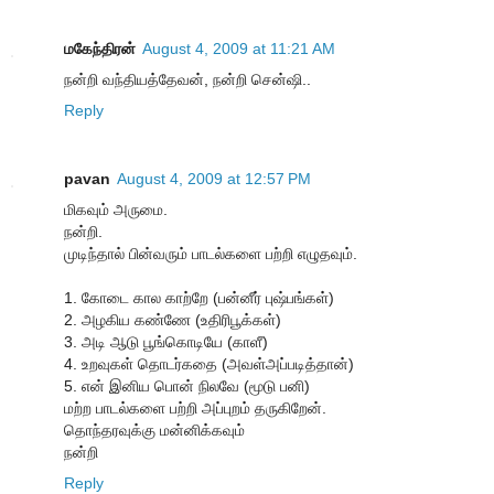
மகேந்திரன்
August 4, 2009 at 11:21 AM
நன்றி வந்தியத்தேவன், நன்றி சென்ஷி..
Reply
pavan
August 4, 2009 at 12:57 PM
மிகவும் அருமை.
நன்றி.
முடிந்தால் பின்வரும் பாடல்களை பற்றி எழுதவும்.
1. கோடை கால காற்றே (பன்னீர் புஷ்பங்கள்)
2. அழகிய கண்ணே (உதிரிபூக்கள்)
3. அடி ஆடு பூங்கொடியே (காளீ)
4. உறவுகள் தொடர்கதை (அவள்அப்படித்தான்)
5. என் இனிய பொன் நிலவே (மூடு பனி)
மற்ற பாடல்களை பற்றி அப்புறம் தருகிறேன்.
தொந்தரவுக்கு மன்னிக்கவும்
நன்றி
Reply