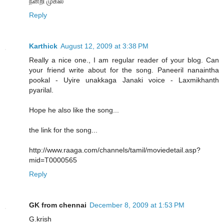
நன்றி முகில்
Reply
Karthick
August 12, 2009 at 3:38 PM
Really a nice one., I am regular reader of your blog. Can
your friend write about for the song. Paneeril nanaintha
pookal - Uyire unakkaga Janaki voice - Laxmikhanth
pyarilal.
Hope he also like the song...
the link for the song...
http://www.raaga.com/channels/tamil/moviedetail.asp?
mid=T0000565
Reply
GK from chennai
December 8, 2009 at 1:53 PM
G.krish