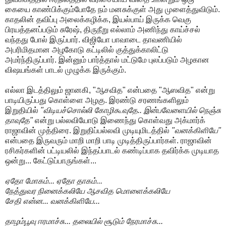
கையை காண்பிக்கும்போதே நம் மனசுக்குள் அது முளைத்துவிடும்.
காதலின் தவிப்பு அலைக்கழிக்க, இயல்பாய் இருக்க வெகு
பிரயத்தனப்படும் சுரேஷ், திருநீறு எல்லாம் அணிந்து காய்ச்சல்
வந்தது போல் இருப்பார். விஜியோ பாவாடை தாவணியில்
அபரிமிதமான அழகோடு கட்டிலில் குத்துக்காலிட்டு
அமர்ந்திருப்பார். இன்னும் பார்த்தால் மட்டுமே புலப்படும் அழகான
விஷயங்கள் பாடல் முழுக்க இருக்கும்.
எல்லா இடத்திலும் ஜானகி, "ஆசவித" என்பதை "ஆஸவித" என்று
பாடியிருப்பது கொள்ளை அழகு. இரண்டு சரணங்களிலும்
இறுதியில்
"விடியச்சொல்லி கோழிகூவுதே.. இன்பவேளையில் நெஞ்சு
தாவுதே"
என்று பல்லவியோடு இணைந்து கொள்வது அக்மார்க்
ராஜாவின் முத்திரை. இறுதிப்பல்லவி முடியுமிடத்தில்
"வனக்கிளியே"
என்பதை இருவரும் மாறி மாறி பாடி முடித்திருப்பார்கள். ராஜாவின்
ரசிகர்களின் பட்டியலில் இந்தப்பாடல் கண்டிப்பாக தவிர்க்க முடியாத
ஒன்று... கேட்டுப்பாருங்கள்...
ஏதோ மோகம்... ஏதோ தாகம்...
நேத்துவர நினைக்கலியே ஆசவித மொளைக்கலியே
சேதி என்ன... வனக்கிளியே...
தாழம்பூவு ஈரமாச்சு... தலையில் சூடும் நேரமாச்சு...