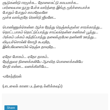
சூடுகண்டு ஈரமூச்சு... தோளைசுட்டு காயமாச்சு...
பார்வையால நூறு பேச்சு வார்த்தை இங்கு மூர்ச்சையாச்சு
போதும் போதும் காமதேவனே
மூச்சு வாங்குதே ரெண்டு ஜீவனே...
பொண்ணுக்கென்ன ஆச்சு நேத்து நெஞ்சுக்குள்ள சாரக்காத்து...
தொட்டபாகம் தொட்டுப்பாத்து சாய்வதென்ன கண்கள் பூத்து...
அக்கம் பக்கம் சுத்திப்பாத்து தலைக்குமேல தண்ணி ஊத்து...
விடியச்சொல்லி கோழி கூவுதே,
இன்பவேளையில் நெஞ்சு தாவுதே...
ஏதோ மோகம்... ஏதோ தாகம்..
நேத்துவர நினைக்கலியே ஆசவித மொளைக்கலியே
சேதி என்ன... வனக்கிளியே...
-மகேந்திரன்
(பாடலைக் காண படத்தை க்ளிக்கவும்)
Share