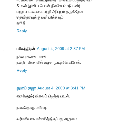
4. உறவுகள் தொடர்கதை (அவள்அப்படித்தான்)
5. என் இனிய பொன் நிலவே (மூடு பனி)
மற்ற பாடல்களை பற்றி அப்புறம் தருகிறேன்.
தொந்தரவுக்கு மன்னிக்கவும்
நன்றி
Reply
மகேந்திரன்
August 4, 2009 at 2:37 PM
நல்ல ரசனை பவன்.
நன்றி. விரைவில் எழுத முயற்சிக்கிறேன்.
Reply
துபாய் ராஜா
August 4, 2009 at 3:41 PM
எனக்கு(ம்) மிகவும் பிடித்த பாடல்.
நல்லதொரு பகிர்வு.
வரிவரியாக வர்ணித்திருப்பது அருமை.