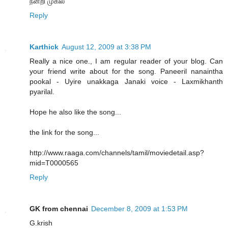
நன்றி முகில்
Reply
Karthick
August 12, 2009 at 3:38 PM
Really a nice one., I am regular reader of your blog. Can
your friend write about for the song. Paneeril nanaintha
pookal - Uyire unakkaga Janaki voice - Laxmikhanth
pyarilal.
Hope he also like the song...
the link for the song...
http://www.raaga.com/channels/tamil/moviedetail.asp?
mid=T0000565
Reply
GK from chennai
December 8, 2009 at 1:53 PM
G.krish