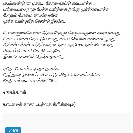
சூடுகண்டு ஈரமூச்சு... தோளைசுட்டு காயமாச்சு...
பார்வையால நூறு பேச்சு வார்த்தை இங்கு மூர்ச்சையாச்சு
போதும் போதும் காமதேவனே
மூச்சு வாங்குதே ரெண்டு ஜீவனே...
பொண்ணுக்கென்ன ஆச்சு நேத்து நெஞ்சுக்குள்ள சாரக்காத்து...
தொட்டபாகம் தொட்டுப்பாத்து சாய்வதென்ன கண்கள் பூத்து...
அக்கம் பக்கம் சுத்திப்பாத்து தலைக்குமேல தண்ணி ஊத்து...
விடியச்சொல்லி கோழி கூவுதே,
இன்பவேளையில் நெஞ்சு தாவுதே...
ஏதோ மோகம்... ஏதோ தாகம்..
நேத்துவர நினைக்கலியே ஆசவித மொளைக்கலியே
சேதி என்ன... வனக்கிளியே...
-மகேந்திரன்
(பாடலைக் காண படத்தை க்ளிக்கவும்)
Share