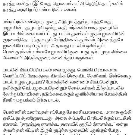
நடித்த வனிதா (இப்போது தொலைக்காட்சி நெடுந்தொடர்களில்
நடித்து வருகிறார்) என்பவரின் கணவர்.
மல்டி ட்ராக் என்றொரு முறை அறிமுகத்துக்கு வந்தபோது,
ராஜாவின் புதுமுயற்சி ஒன்று எதிர்பார்க்கவியலாத முறையில்
இப்பாடலில் கையாளப்பட்டது. பாடல் துவக்கம் முதல் ஜானகியின்
குரலைத்தொடர்ந்து வரும் சேர்ந்திசைக்குரல்கள் அனைத்துமே
ஜானகியே பாடியிருப்பார். அதாவது பாடலில் ஒலிக்கும்
பெண்குரல்கள் எல்லாமே ஜானகியினுடையது. நம்ப முடியவில்லை
அல்லவா? அடுத்தமுறை கவனித்துப்பாருங்கள்.
பாடலின் மிகப்பெரிய பலம் வைரமுத்து. பொங்கி பிரவாகமாக
வெளிப்படும் மோகத்தை விளக்க இதைவிட தெளிவாய் இன்னொரு
பாடல் எழுத முடியுமா? மோகத்தின் வண்ணம் சிகப்பென்றும்,
தகிக்கும் வெப்பமுடையதென்றும் சொல்பவர்கள் இந்தப்பாடலில்
தோற்றுப்போவீர்கள். நடுங்கவைக்கும் குளிர்ச்சியான மோகத்தின்
நீலநிற மறுபக்கம் இந்த பாடல்.
பெண்ணின் உணர்வுகள் எப்போதுமே ரகசியமானவை, மாறாக ஓங்கி
ஒலிப்பது ஆணினுடையது. அதை அப்படியே பிரதிபலிக்கும் பாடலின்
சரணம்.
"தாழம்பூவு ஈரமாச்சு.. தலையில் சூடும் நேரமாச்சு.."
என்று
அவள் தன் வீட்டின் இருள் சூழ்ந்த மூலையில் பதுங்கும் போது,