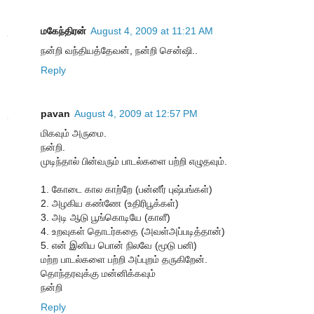
மகேந்திரன்
August 4, 2009 at 11:21 AM
நன்றி வந்தியத்தேவன், நன்றி சென்ஷி..
Reply
pavan
August 4, 2009 at 12:57 PM
மிகவும் அருமை.
நன்றி.
முடிந்தால் பின்வரும் பாடல்களை பற்றி எழுதவும்.
1. கோடை கால காற்றே (பன்னீர் புஷ்பங்கள்)
2. அழகிய கண்ணே (உதிரிபூக்கள்)
3. அடி ஆடு பூங்கொடியே (காளீ)
4. உறவுகள் தொடர்கதை (அவள்அப்படித்தான்)
5. என் இனிய பொன் நிலவே (மூடு பனி)
மற்ற பாடல்களை பற்றி அப்புறம் தருகிறேன்.
தொந்தரவுக்கு மன்னிக்கவும்
நன்றி
Reply