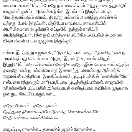
கையை காண்பிக்கும்போதே நம் மனசுக்குள் அது முளைத்துவிடும்.
காதலின் தவிப்பு அலைக்கழிக்க, இயல்பாய் இருக்க வெகு
பிரயத்தனப்படும் சுரேஷ், திருநீறு எல்லாம் அணிந்து காய்ச்சல்
வந்தது போல் இருப்பார். விஜியோ பாவாடை தாவணியில்
அபரிமிதமான அழகோடு கட்டிலில் குத்துக்காலிட்டு
அமர்ந்திருப்பார். இன்னும் பார்த்தால் மட்டுமே புலப்படும் அழகான
விஷயங்கள் பாடல் முழுக்க இருக்கும்.
எல்லா இடத்திலும் ஜானகி, "ஆசவித" என்பதை "ஆஸவித" என்று
பாடியிருப்பது கொள்ளை அழகு. இரண்டு சரணங்களிலும்
இறுதியில்
"விடியச்சொல்லி கோழிகூவுதே.. இன்பவேளையில் நெஞ்சு
தாவுதே"
என்று பல்லவியோடு இணைந்து கொள்வது அக்மார்க்
ராஜாவின் முத்திரை. இறுதிப்பல்லவி முடியுமிடத்தில்
"வனக்கிளியே"
என்பதை இருவரும் மாறி மாறி பாடி முடித்திருப்பார்கள். ராஜாவின்
ரசிகர்களின் பட்டியலில் இந்தப்பாடல் கண்டிப்பாக தவிர்க்க முடியாத
ஒன்று... கேட்டுப்பாருங்கள்...
ஏதோ மோகம்... ஏதோ தாகம்...
நேத்துவர நினைக்கலியே ஆசவித மொளைக்கலியே
சேதி என்ன... வனக்கிளியே...
தாழம்பூவு ஈரமாச்சு... தலையில் சூடும் நேரமாச்சு...