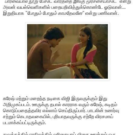
"பார்வையால நூறு பேச்சு.. வார்த்தை இங்கு மூர்ச்சையாச்சு.."
என்று
அவன் வயல்வெளிகளில் பறையறிவித்துக்கொண்டே ஓடுவான்...
இறுதியாக
"போதும் போதும் காமதேவனே"
என்று பணிவான்.
சுரேஷ் மற்றும் மறைந்த நடிகை விஜி இருவருக்கும் இது
அறிமுகப்படம். ஊருக்கு தபால் காரராக வரும் சுரேஷ், கடிதம்
கொடுப்பதைத்தவிர எல்லாம் செய்திருப்பார். பாடலின் உணர்வு
சற்றும் கெடாதவகையில், புரியாதவருக்கு சற்றே விரசமாய்
படமாக்கப்பட்டிருக்கும்.
துவக்கத்தில் ஈரநிலத்தில் வரிசையாய் விதை ஊன்றும் ஒரு