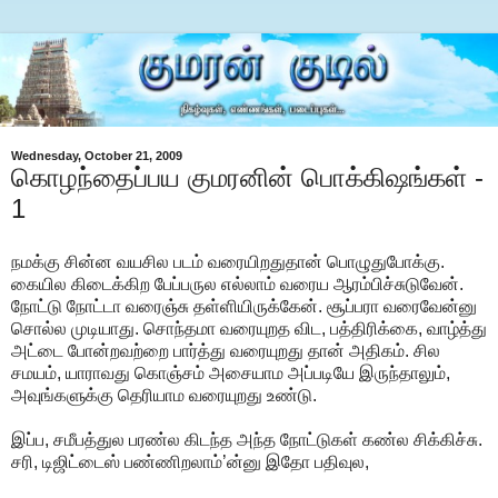
Wednesday, October 21, 2009
கொழந்தைப்பய குமரனின் பொக்கிஷங்கள் -
1
நமக்கு சின்ன வயசில படம் வரையிறதுதான் பொழுதுபோக்கு.
கையில கிடைக்கிற பேப்பருல எல்லாம் வரைய ஆரம்பிச்சுடுவேன்.
நோட்டு நோட்டா வரைஞ்சு தள்ளியிருக்கேன். சூப்பரா வரைவேன்னு
சொல்ல முடியாது. சொந்தமா வரையுறத விட, பத்திரிக்கை, வாழ்த்து
அட்டை போன்றவற்றை பார்த்து வரையுறது தான் அதிகம். சில
சமயம், யாராவது கொஞ்சம் அசையாம அப்படியே இருந்தாலும்,
அவுங்களுக்கு தெரியாம வரையுறது உண்டு.
இப்ப, சமீபத்துல பரண்ல கிடந்த அந்த நோட்டுகள் கண்ல சிக்கிச்சு.
சரி, டிஜிட்டைஸ் பண்ணிறலாம்’ன்னு இதோ பதிவுல,