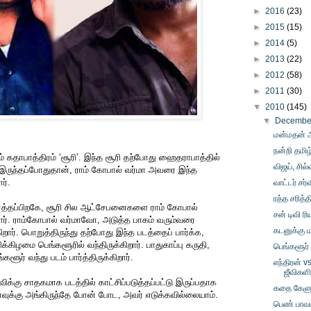
►
2016
(23)
►
2015
(15)
►
2014
(5)
►
2013
(22)
►
2012
(58)
►
2011
(30)
▼
2010
(145)
▼
Decemb
மன்மதன் அ
நன்றி தமி
கும் கதாபாத்திரம் ‘சூரி’. இந்த சூரி தற்போது ஹைதராபாத்தில்
விஜய், சில்
் இருந்தப்போதுதான், ராம் கோபால் வர்மா அவரை இந்த
ர்.
வாட்டர் சர்
ரத்த சரித்த
ார்த்தப்பிறகே, சூரி சில ஆட்சேபனைகளை ராம் கோபால்
சன் டிவி ர
றார். ராம்கோபால் வர்மாவோ, அடுத்த பாகம் வரும்வரை
கடனுக்கு 
றார். பொறுத்திருந்து தற்போது இந்த படத்தைப் பார்க்க,
்கிழமை பெங்களூரில் வந்திருக்கிறார். பாதுகாப்பு கருதி,
பெங்களூர்
ளூர் வந்து படம் பார்த்திருக்கிறார்.
எந்திரன் v
ஜீவிகள
ரவிக்கு சாதகமாக படத்தில் காட்சிப்படுத்தப்பட்டு இருப்பதாக
கதை கேளு
மாவுக்கு அங்கிருந்தே போன் போட, அவர் எடுக்கவில்லையாம்.
பெண் பாவம