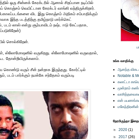
்தில் ஒரு சின்னக் கேரக்டரில் ஆனால் சிறப்பான நடிப்பில்
ோய் கொஞ்சம் வெயிட்டான கேரக்டர் வாங்கி வந்திருக்கிறார்.
மீபகாலப்படங்களை விட இது கொஞ்சம் அதிகம் சம்பாதிக்கும்
வாக இந்த படத்திற்கு தமிழ்நாடு மார்க்கெட்
, படம் லாஸ் என்று சூர்யாவிடம் நஷ்ட ஈடு கேட்பதாக,
ப்படுகிறேன்)
ியில் சொல்கிறேன்.
ப
கள், ஸ்லோமோஷனில் வருகிறது. ஸ்லோமோஷனில் வருவதால்,
கூட தோன்றியிருக்கலாம்.
உங்க வசதிக்கு
ை கொண்டு வரும் சீன் நன்றாக இருந்தது. கோர்ட்டில்
ஆனந்த விகடனி
ம், படம் பார்க்கும் நமக்கே சந்தேகம் வரும்படி
Notable & M
கலாட்டா காமெ
மூன்றாம் கண
வாசித்தவைகள
என் பயணங்க
மகேந்திரனின
நேரமிருந்தா இதையு
►
2020
(1)
►
2017
(26)