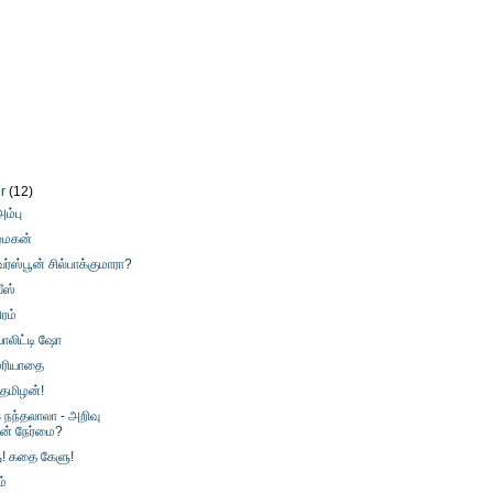
er
(12)
ம்பு
ழ்மகன்
வர்ஸ்பூன் சில்பாக்குமாரா?
வீஸ்
ிரம்
ியாலிட்டி ஷோ
மரியாதை
 தமிழன்!
s நந்தலாலா - அறிவு
ின் நேர்மை?
! கதை கேளு!
்