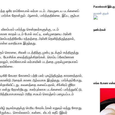
Facebook'இல் கும
பார்த்த ஒரே ராம்கோபால் வர்மா படம். அவருடைய படங்களைப்
குமரன் குடில்
, பார்க்க தோன்றும். ஆனால், பார்த்ததில்லை. இப்ப, சூர்யா
 விளம்பரம் பார்த்து சென்றவர்களுக்கு, படம்
நண்பர்கள்
 அழகான காதல் படம் போல் காட்டி, வன்முறையை அள்ளி
 விளம்பரத்திலேயே ரத்தத்தை அள்ளி தெளித்திருந்ததால்,
கொள்ள வசதியாக இருந்தது.
கும் கொலை, சிவன் படத்திற்கு முன்பு நடக்கும் கத்திகுத்து
ூட யோசிக்க வைத்திருக்கிறார்கள். ரொம்ப ப்ளேயினான
ாலும், ராம்கோபால் வர்மாவின் படத்தை முதல்முறையாகப்
 வரவில்லை.
டிகிரி கேமரா கோணம் பற்றி பலர் புகழ்ந்திருந்த காரணத்தால்,
ண்டு அதைக் காண ஆர்வமாக இருந்தது. பார்க்கும்போது,
எங்க போனா என்ன 
்றாகிவிட்டது. கவனத்தை கலைப்பதால், சீக்கிரம் ஜீரோ
ா என்று தோன்றியது. கலர்புல்லாக படங்களைப் பார்த்துவிட்டு,
, வித்தியாசமாகவும் அதே சமயம் கொஞ்சம் பழையப்படம்
தமிழ் நடிகர்களுக்கு பெரிய கேரக்டர்கள் எதுவும் வந்து சேராது.
றுக்கூட சொல்லலாம். கன்னட ஸ்டார் சுதீப் (இவர்