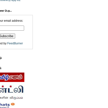
உங்களைத் தேடி வர
களை பெற...
our email address:
ed by
FeedBurner
டு
ள்