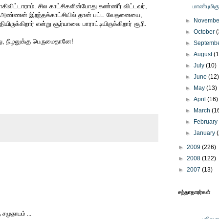
ராகிவிட்டாராம். சில காட்சிகளின்போது கண்ணீர் விட்டவர்,
மாண்புமிக
 அண்ணன் இறந்தக்காட்சியில் தான் பட்ட வேதனையை,
►
Novemb
ியிருக்கிறார் என்று சூர்யாவை பாராட்டியிருக்கிறார் சூரி.
►
October
(
பது, நிழலுக்கு பெருமைதானே!
►
Septemb
►
August
(
►
July
(10)
►
June
(12
►
May
(13)
►
April
(16)
►
March
(1
►
Februar
►
January
►
2009
(226)
►
2008
(122)
►
2007
(13)
சந்தாதாரர்கள்
சமுதாயம் ...