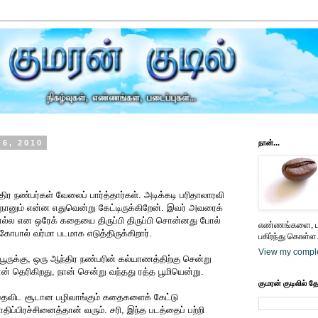
6, 2010
நான்...
ிர நண்பர்கள் வேலைப் பார்த்தார்கள். அடிக்கடி பரிதாலாரவி
். நானும் என்ன எதுவென்று கேட்டிருக்கிறேன். இவர் அவரைக்
ல என ஒரேக் கதையை திருப்பி திருப்பி சொன்னது போல்
எண்ணங்களை, பட
கோபால் வர்மா படமாக எடுத்திருக்கிறார்.
பகிர்ந்து கொள்ள.
View my comple
ுக்கு, ஒரு ஆந்திர நண்பரின் கல்யாணத்திற்கு சென்று
ன் தெரிகிறது, நான் சென்று வந்தது ரத்த பூமியென்று.
குமரன் குடிலில் த
இதைவிட சூடான பழிவாங்கும் கதைகளைக் கேட்டு
ிப்பிரச்சினைத்தான் வரும். சரி, இந்த படத்தைப் பற்றி