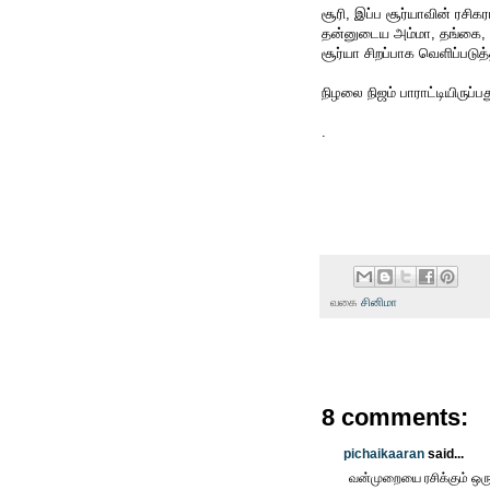
சூரி, இப்ப சூர்யாவின் ரசிக
தன்னுடைய அம்மா, தங்கை,
சூர்யா சிறப்பாக வெளிப்படுத்த
நிழலை நிஜம் பாராட்டியிருப்
.
வகை
சினிமா
8 comments:
pichaikaaran
said...
வன்முறையை ரசிக்கும் ஒரு 