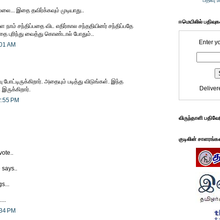
பதிவு 
ை... இதை தவிர்க்கவும் முடியாது..
ஈமெயிலில் பதிவு
ாம் சந்திப்பதை விட எதிர்கால சந்ததியினர் சந்திப்பதே
ை புரிந்து வைத்து கொண்டால் போதும்..
Enter y
:01 AM
போட்டிருக்கிறார். அதையும் படித்து விடுங்கள். இந்த
Deliver
இருக்கிறார்.
2:55 PM
விருந்தாளி பதிவே
குடிலின் சாளரங்க
ote..
 says..
s...
...
:34 PM