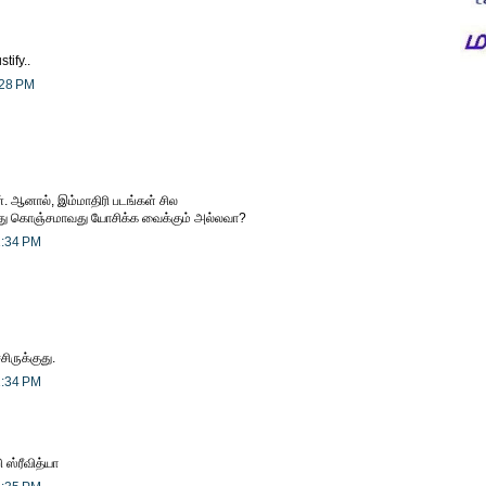
stify..
:28 PM
். ஆனால், இம்மாதிரி படங்கள் சில
 கொஞ்சமாவது யோசிக்க வைக்கும் அல்லவா?
1:34 PM
சிருக்குது.
1:34 PM
 ஸ்ரீவித்யா