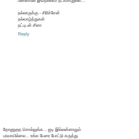
பின்னாலே இதெல்லாம் நடக்காதுல்ல....
நல்லாருக்கு - சிரிச்சேன்
நல்வாழ்த்துகள்
நட்புடன் சீனா
Reply
தோணுறத சொல்லுங்க... ஐடி இல்லன்னாலும்
பரவாயில்லை... உங்க பேரை போட்டு கருத்து