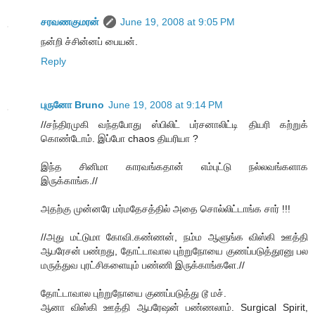
சரவணகுமரன்
June 19, 2008 at 9:05 PM
நன்றி ச்சின்னப் பையன்.
Reply
புருனோ Bruno
June 19, 2008 at 9:14 PM
//சந்திரமுகி வந்தபோது ஸ்பிலிட் பர்சனாலிட்டி தியரி கற்றுக்
கொண்டோம். இப்போ chaos தியரியா ?
இந்த சினிமா காரவங்கதான் எம்புட்டு நல்லவங்களாக
இருக்காங்க.//
அதற்கு முன்னரே மர்மதேசத்தில் அதை சொல்லிட்டாங்க சார் !!!
//அது மட்டுமா கோவி.கண்ணன், நம்ம ஆளுங்க விஸ்கி ஊத்தி
ஆபரேசன் பண்றது, தோட்டாவால புற்றுநோயை குணப்படுத்துரனு பல
மருத்துவ புரட்சிகளையும் பண்ணி இருக்காங்களே.//
தோட்டாவால புற்றுநோயை குணப்படுத்து டூ மச்.
ஆனா விஸ்கி ஊத்தி ஆபரேஷன் பண்ணலாம். Surgical Spirit,