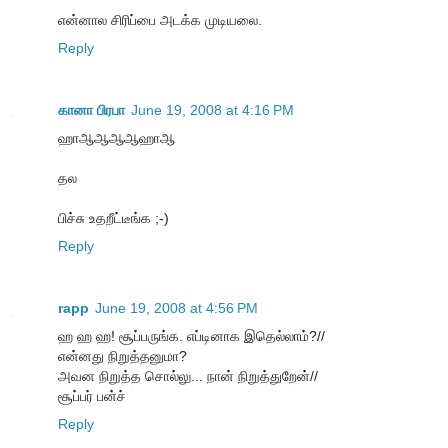
என்னால சிரிப்பை அடக்க முடியலை.
Reply
கானா பிரபா
June 19, 2008 at 4:16 PM
ஹாஆஆஆஆஹாஆ
தல
பிச்சு உதறீட்டீங்க ;-)
Reply
rapp
June 19, 2008 at 4:56 PM
ஹ ஹ ஹ! சூப்பருங்க. எப்டினாக இதெல்லாம்?//
என்னது நிறுத்தனுமா?
அவன நிறுத்த சொல்லு... நான் நிறுத்துறேன்//
சூப்பர் பன்ச்
Reply