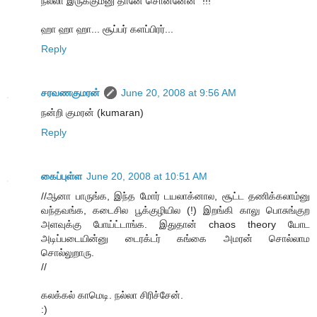
நல்லா இருக்கும்னு தானே சொன்னேன் "!!!
ஹா ஹா ஹா... சூப்பர் களப்பிரர்...
Reply
சரவணகுமரன்
June 20, 2008 at 9:56 AM
நன்றி குமரன் (kumaran)
Reply
கைப்புள்ள
June 20, 2008 at 10:51 AM
//ஆனா பாருங்க, இந்த மோர் டயலாக்னால, சூட்ட தணிக்கலாம்னு
வந்தவங்க, கடைசில பூக்குழியில (!) இறங்கி காலு பொசுங்குற
அளவுக்கு போய்ட்டாங்க. இதுதான் chaos theory யோட
அடிப்படையின்னு டைரக்டர் கங்கை அமரன் சொல்லாம
சொல்லுறாரு.
//
கலக்கல் காமெடி. நல்லா சிரிச்சேன்.
:)