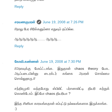
Reply
சரவணகுமரன்
June 19, 2008 at 7:26 PM
//நாலு பேர சிரிக்கனும்னா எதுவும் தப்பில்ல.
ஆஆஆஆஆஆ........ ஆஆஆ....
Reply
கோவி.கண்ணன்
June 19, 2008 at 7:30 PM
//அளவுக்கு போய்ட்டாங்க. இதுதான் chaos theory யோட
அடிப்படையின்னு டைரக்டர் கங்கை அமரன் சொல்லாம
சொல்லுறாரு.//
சந்திரமுகி வந்தபோது ஸ்பிலிட் பர்சனாலிட்டி தியரி கற்றுக்
கொண்டோம். இப்போ chaos தியரியா ?
இந்த சினிமா காரவங்கதான் எம்புட்டு நல்லவங்களாக இருக்காங்க.
:)