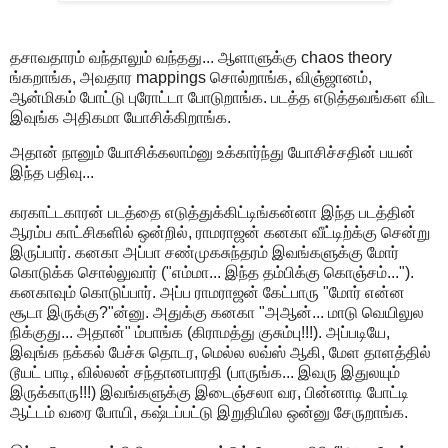
தசாவதாரம் வந்தாலும் வந்தது... ஆளாளுக்கு chaos theory
ங்கறாங்க, அவதார mappings சொல்றாங்க, விஞ்ஜானம்,
ஆன்மிகம் போட்டு புரோட்டா போடுறாங்க. படத்த எடுத்தவங்கள விட
இவுங்க அதிகமா யோசிக்கிறாங்க.
அதான் நானும் யோசிக்கலாம்னு உக்கார்ந்து யோசிச்சதின் பயன்
இந்த பதிவு...
கரகாட்டகாரன் படத்தை எடுத்துக்கிட்டிங்கன்னா இந்த படத்தின்
ஆரம்ப காட்சிகளில் ஒன்றில், ராமராஜன் கனகா வீட்டிற்க்கு சென்று
இருப்பார். கனகா அப்பா சண்முகசுந்தரம் இவங்களுக்கு மோர்
கொடுக்க சொல்லுவார் ("எம்மா... இந்த தம்பிக்கு கொஞ்சம்...").
கனகாவும் கொடுப்பார். அப்ப ராமராஜன் கேட்பாரு "மோர் என்ன
சூடா இருக்கு?"ன்னு. அதுக்கு கனகா "அஆன்... மாடு வெயிலுல
நிக்குது... அதான்" ம்பாங்க (கிராமத்து குசும்பு!!!). அப்படியே,
இவுங்க நக்கல் பேச்சு தொடர, மெல்ல லவ்ஸ் ஆகி, மேள தாளத்தில்
டூயட் பாடி, வில்லன் சந்தானபாரதி (பாருங்க... இவரு இதுலயும்
இருக்காரு!!!) இவங்களுக்கு இடைஞ்சலா வர, பின்னாடி போட்டி
ஆட்டம் வரை போயி, கஷ்டப்பட்டு இறுதியில ஒன்னு சேருறாங்க.