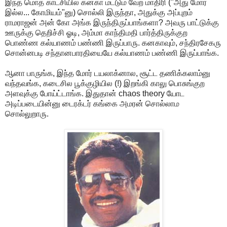
இந்த மொத காட்சியில கனகா மட்டும் வேற மாதிரி ("அது மோர்
இல்ல... கோமியம்"னு) சொல்லி இருந்தா, அதுக்கு அப்புறம்
ராமராஜன் அன் கோ அங்க இருந்திருப்பாங்களா? அவரு பாட்டுக்கு
ஊருக்கு தெறிச்சி ஓடி, அம்மா காந்திமதி பார்த்திருக்குற
பொண்ண கல்யாணம் பண்ணி இருப்பாரு. கனகாவும், சந்திரசேகரு
சொன்னபடி சந்தானபாரதியையே கல்யாணம் பண்ணி இருப்பாங்க.
ஆனா பாருங்க, இந்த மோர் டயலாக்னால, சூட்ட தணிக்கலாம்னு
வந்தவங்க, கடைசில பூக்குழியில (!) இறங்கி காலு பொசுங்குற
அளவுக்கு போய்ட்டாங்க. இதுதான் chaos theory யோட
அடிப்படையின்னு டைரக்டர் கங்கை அமரன் சொல்லாம
சொல்லுறாரு.