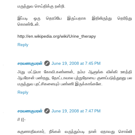
மருத்துவ செய்திக்கு நன்றி.
இப்படி ஒரு தெரபியே இருப்பதாக இதிலிருந்து தெரிந்து
கொண்டேன்.
http://en.wikipedia.org/wiki/Urine_therapy
Reply
சரவணகுமரன்
June 19, 2008 at 7:45 PM
அது மட்டுமா கோவி.கண்ணன், நம்ம ஆளுங்க விஸ்கி ஊத்தி
ஆபரேசன் பண்றது, தோட்டாவால புற்றுநோயை குணப்படுத்துரனு பல
மருத்துவ புரட்சிகளையும் பண்ணி இருக்காங்களே.
Reply
சரவணகுமரன்
June 19, 2008 at 7:47 PM
// ((-
சுகுணாதிவாகர், நீங்கள் வருந்தும்படி நான் ஏதாவது சொல்லி