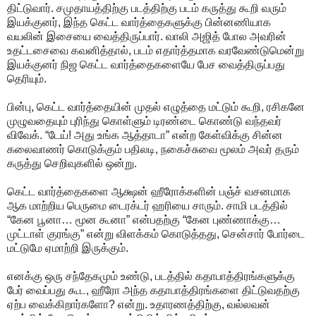
திட்டுவார். சமுதாயத்திற்கு படத்திற்கு படம் கருத்து கூறி வரும்
இயக்குனர், இந்த கெட்ட வார்த்தைகளுக்கு பின்னணியாக
வயலின் இசையை வைத்திருப்பார். வாலி அஜித் போல அவரின்
உதட்டசைவை கவனித்தால், படம் எதார்த்தமாக வரவேண்டுமென்று
இயக்குனர் நிஜ கெட்ட வார்த்தைகளையே பேச வைத்திருப்பது
தெரியும்.
பின்பு, கெட்ட வார்த்தையின் முதல் எழுத்தை மட்டும் கூறி, ரசிகனே
முழுவதையும் புரிந்து கொள்ளும் டிரண்டை கொண்டு வந்தவர்
விவேக். “டேய்! அது உங்க ஆத்தாடா” என்ற கேள்விக்கு சின்ன
கலைவாணர் கொடுக்கும் பதிலடி, நகைச்சுவை மூலம் அவர் தரும்
கருத்து செறிவுகளில் ஒன்று.
கெட்ட வார்த்தைகளை ஆக்ஷன் ஹீரோக்களின் பஞ்ச் வசனமாக
ஆக மாற்றிய பெருமை டைரக்டர் ஹரியை சாரும். சாமி படத்தில்
“கேன பூனா… மூன கூனா” என்பதற்கு “கேன புண்ணாக்கு…
முட்டாள் குரங்கு” என்று விளக்கம் கொடுத்தது, சென்சார் போர்டை
மட்டுமே ஏமாற்றி இருக்கும்.
எனக்கு ஒரு சந்தேகமும் உண்டு, படத்தில் கதாபாத்திரங்களுக்கு
பேர் வைப்பது கூட, ஹீரோ அந்த கதாபாத்திரங்களை திட்டுவதற்கு
ஏற்ப வைக்கிறார்களோ? என்று. உதாரணத்திற்கு, வல்லவன்