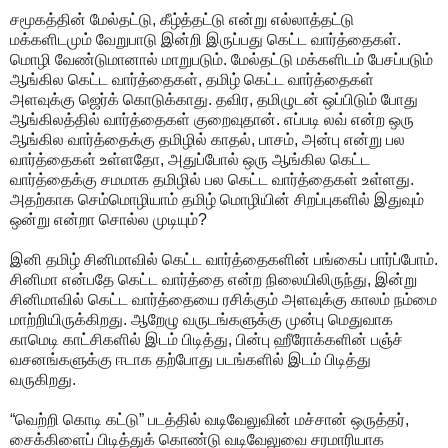
சமூகத்தின் மேல்தட்டு, கீழ்த்தட்டு என்று எல்லாத்தட்டு
மக்களிடமும் வேறுபாடு இன்றி இருப்பது கெட்ட வார்த்தைகள்.
மொழி வேண்டுமானால் மாறுபடும். மேல்தட்டு மக்களிடம் பேசப்படும்
ஆங்கில கெட்ட வார்த்தைகள், தமிழ் கெட்ட வார்த்தைகள்
அளவுக்கு ஜெர்க் கொடுக்காது. தவிர, தமிழுடன் ஒப்பிடும் போது
ஆங்கிலத்தில் வார்த்தைகள் குறைவுதான். எப்படி லவ் என்ற ஒரு
ஆங்கில வார்த்தைக்கு தமிழில் காதல், பாசம், அன்பு என்று பல
வார்த்தைகள் உள்ளதோ, அதுப்போல் ஒரு ஆங்கில கெட்ட
வார்த்தைக்கு சமமாக தமிழில் பல கெட்ட வார்த்தைகள் உள்ளது.
அதற்காக செம்மொழியாம் தமிழ் மொழியின் சிறப்புகளில் இதுவும்
ஒன்று என்றா சொல்ல முடியும்?
இனி தமிழ் சினிமாவில் கெட்ட வார்த்தைகளின் பங்கைப் பார்ப்போம்.
சினிமா என்பதே கெட்ட வார்த்தை என்ற நிலையிலிருந்து, இன்று
சினிமாவில் கெட்ட வார்த்தையை ரசிக்கும் அளவுக்கு காலம் நம்மை
மாற்றியிருக்கிறது. ஆறேழு வருடங்களுக்கு முன்பு மெதுவாக
காமெடி காட்சிகளில் இடம் பிடித்து, பின்பு ஹீரோக்களின் பஞ்ச்
வசனங்களுக்கு ஈடாக தற்போது படங்களில் இடம் பிடித்து
வருகிறது.
“வெற்றி கொடி கட்டு” படத்தில் வடிவேலுவின் மச்சான் ஒருத்தர்,
சைக்கிளைப் பிடித்துக் கொண்டு வடிவேலுவை சரமாரியாக