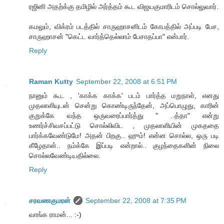
ரஜினி அதற்க்கு தமிழில் அர்த்தம் கூட விஜயகுமாரிடம் சொல்லுவார்.
கமலும், விக்ரம் படத்தில் சாருஹாசனிடம் கோபத்தில் அப்படி பேச,
சாருஹாசன் "கெட்ட வார்த்தெல்லாம் பேசாதப்பா" என்பார்.
Reply
Raman Kutty
September 22, 2008 at 6:51 PM
நானும் கூட , 'காக்க காக்க' படம் பார்த்த மறுநாள், எனது
முதலாளியுடன் சென்று கொண்டிருந்தேன், அப்பொழுது, காரின்
குறுக்கே வந்த ஒருவரைப்பார்த்து " ..த்தா" என்று
உணர்ச்சிவசப்பட்டு சொல்லிவிட , முதலாளியின் முகததை
பார்க்கவேண்டுமே! அதன் பிறகு.. ஹும்! என்ன சொல்ல, ஒரு படி
கீழேதான்.. நம்க்கே இப்படி என்றால்.. குழந்தைகளின் நிலை
சொல்லவேண்டியதில்லை.
Reply
சரவணகுமரன்
September 22, 2008 at 7:35 PM
வாங்க ராமன்... :-)