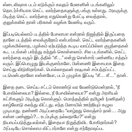
ஸ்டைலிஷாக படம் எடுக்கும் கவுதம் மேனனின் படங்களிலும்
தொடர்ச்சியாக கெட்ட வார்த்தைகளுக்கு பங்கு உள்ளது. அவருக்கு
பிடித்த கெட்ட வார்த்தை எதுவென்று போட்டி வைத்தால்,
குலுக்கலில் தான் பரிசுகள் வழங்க வேண்டி வரும்.
இப்படியெல்லாம் படத்தில் பேசலாமா என்றால் நிஜத்தில் இருப்பதை
தானே படத்தில் வைக்குறோம் என்பார்கள். கெட்ட வார்த்தைகளின்
பழக்கமில்லாத, பழக்கம் ஏற்படுத்த கூடிய வாய்ப்பில்லா குழந்தைகள்
கூட படங்கள் பார்த்து கற்றுக் கொள்ளலாம். சில படங்களில், கெட்ட
வார்த்தை வரும் இடத்தில் “கீ…” என்று சென்சார் பண்ணிய சத்தம்
வரும். இப்பொழுது இயக்குனர்களே, பின்னணி இசையாக இதை
செய்து விடுகிறார்கள். பொல்லாதவன் ரவுடிகள் சம்பந்தப்பட்ட
படமென்பதாலோ என்னவோ, படம் முழுக்க இப்படி “கீ… கீ…” தான்.
இதை தடை செய்ய சட்டம் கொண்டு வர வேண்டுமென்றால், “நீ
பேசவில்லையா? இல்லை, நீ பேசவில்லையா?” என்று அரசியல்
கட்சிகளும் அடித்து கொள்ளும். மொத்தத்தில் தமிழன் (மனிதன்)
வாழ்வோடு கலந்து விட்டது. எந்த பினாயில் ஊற்றியும் கழுவ
முடியாது. தண்ணி அடிப்பதையே “வாழ்றது கொஞ்சம் நாள்… அது
என்ன பண்ணும்?... உடம்புக்கு நல்லதாமே?” என்று
நியாயப்படுத்துபவர்கள், இதையா நிறுத்திவிட போகிறார்கள்?
அப்படியே சொல்லாம விட்டார்களே என்று சந்தோஷப்பட