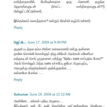
வார்த்தைகளில் பேசியுள்ளதாக ஒரு அனானி தகுந்த
ஆதாரங்களுடன் (கெட்ட வார்த்தைகளுடன்!!!)
பின்னுட்டமிட்டுள்ளார்.
இதெல்லாம் உலகத்தரமா? என்றும் கேள்வி எழுப்பி உள்ளார்.
Reply
ஜெட்லி...
June 17, 2009 at 9:49 PM
குருவி படத்தல நம்ம சின்ன கலைவாணர் என்று தன்னை
தானே சொல்லி கொள்ளும் திரு.விவேக் அவர்கள் மலேசியா
வந்தவுடன் செல் முருகனை பார்த்து "நேரிய oats சாப்புடுவ போல?"
அவர் சொல்லும் அந்த oats உச்சரிப்பு ஐயோ அருவருப்பு,
அவருக்கு விருதெல்லாம் குடுக்குறாங்க.....
என்னமோ போங்க.....
Reply
Sukumar
June 19, 2009 at 12:12 AM
அண்ணே....உங்கள் பதிவு அருமை. ..
இப்பல்லாம் ஏன் பீப் ஒலி கொடுக்க மாட்றாங்கன்னு தெரியல...