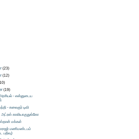
er
(23)
er
(12)
10)
er
(19)
 அரசியல் - என்னுடைய
ள்
ந்தி - கலைஞர் டிவி
் அட்ரஸ் காலியாகுதுங்கோ
ஸ்தான் மக்கள்
ாமராஜர் மணிமண்டபம்
பட பதிவு)