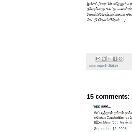
இக்கட்டுரையில் ஏதேனும் வ
நீக்கும்மாறு கேட்டு கொள்க
வேண்டுமென்பதற்க்காக கெட
கேட்டு கொள்கிறேன். :-)
வகை
சமூகம்
,
சினிமா
15 comments:
rapp
said...
//எப்படித்தான் தங்கள் நாக
கரெக்டா சொன்னீங்க. நானே
(இ)ஸ்திரியா :):):), ரொம்ப
September 15, 2008 at