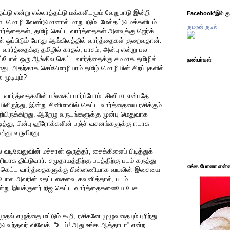
்தட்டு என்று எல்லாத்தட்டு மக்களிடமும் வேறுபாடு இன்றி
Facebook'இல் கும
். மொழி வேண்டுமானால் மாறுபடும். மேல்தட்டு மக்களிடம்
குமரன் குடில்
ார்த்தைகள், தமிழ் கெட்ட வார்த்தைகள் அளவுக்கு ஜெர்க்
் ஒப்பிடும் போது ஆங்கிலத்தில் வார்த்தைகள் குறைவுதான்.
 வார்த்தைக்கு தமிழில் காதல், பாசம், அன்பு என்று பல
்போல் ஒரு ஆங்கில கெட்ட வார்த்தைக்கு சமமாக தமிழில்
நண்பர்கள்
து. அதற்காக செம்மொழியாம் தமிழ் மொழியின் சிறப்புகளில்
முடியும்?
ட வார்த்தைகளின் பங்கைப் பார்ப்போம். சினிமா என்பதே
ிலிருந்து, இன்று சினிமாவில் கெட்ட வார்த்தையை ரசிக்கும்
றியிருக்கிறது. ஆறேழு வருடங்களுக்கு முன்பு மெதுவாக
டித்து, பின்பு ஹீரோக்களின் பஞ்ச் வசனங்களுக்கு ஈடாக
ித்து வருகிறது.
் வடிவேலுவின் மச்சான் ஒருத்தர், சைக்கிளைப் பிடித்துக்
க திட்டுவார். சமுதாயத்திற்கு படத்திற்கு படம் கருத்து
எங்க போனா என்ன 
ந்த கெட்ட வார்த்தைகளுக்கு பின்னணியாக வயலின் இசையை
த் போல அவரின் உதட்டசைவை கவனித்தால், படம்
்று இயக்குனர் நிஜ கெட்ட வார்த்தைகளையே பேச
முதல் எழுத்தை மட்டும் கூறி, ரசிகனே முழுவதையும் புரிந்து
வந்தவர் விவேக். “டேய்! அது உங்க ஆத்தாடா” என்ற