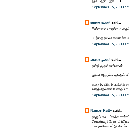
ஹா... ஹா... ஹா... :-)
September 15, 2008 at
சரவணகுமரன்
said...
//உங்களை யாருங்க அதைய
படத்தை நல்லா கவனிக்க வ
September 15, 2008 at
சரவணகுமரன்
said...
நன்றி முரளிகண்ணன்...
ரஜினி அதற்க்கு தமிழில் அ
கமலும், விக்ரம் படத்தில்
வார்த்தெல்லாம் பேசாதப்பா" 
September 15, 2008 at
Raman Kutty
said...
நானும் கூட , 'காக்க காக்க
கொண்டிருந்தேன், அப்பொழுத
உணர்ச்சிவசப்பட்டு சொல்