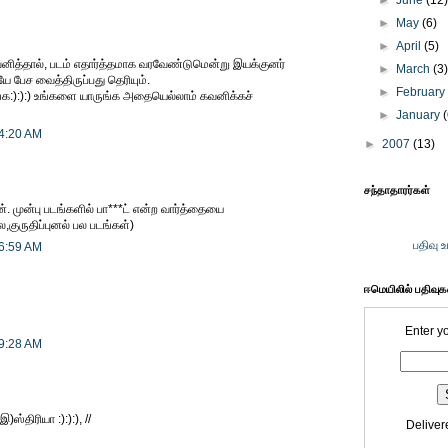
►
June
(12
►
May
(6)
►
April
(5)
ித்தால், படம் எதார்த்தமாக வரவேண்டுமென்று இயக்குனர்
►
March
(3
 பேச வைத்திருப்பது தெரியும்.
►
Februar
்க:):):) உங்களை யாருங்க அதையெல்லாம் கவனிக்கச்
►
January
 4:20 AM
►
2007
(13)
சந்தாதாரர்கள்
 முன்பு படங்களில் பா***ட் என்ற வார்த்தையை
,குருதிப்புனல் பல படங்கள்)
பதிவு 
 6:59 AM
ஈமெயிலில் பதிவு
Enter y
 9:28 AM
)ஸ்திரியா :):):), //
Deliver