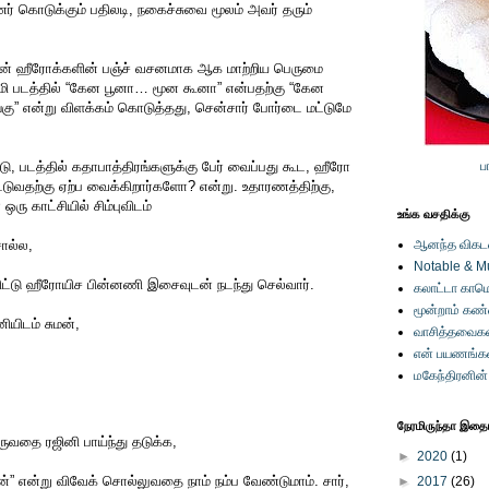
் கொடுக்கும் பதிலடி, நகைச்சுவை மூலம் அவர் தரும்
ன் ஹீரோக்களின் பஞ்ச் வசனமாக ஆக மாற்றிய பெருமை
ாமி படத்தில் “கேன பூனா… மூன கூனா” என்பதற்கு “கேன
்கு” என்று விளக்கம் கொடுத்தது, சென்சார் போர்டை மட்டுமே
டு, படத்தில் கதாபாத்திரங்களுக்கு பேர் வைப்பது கூட, ஹீரோ
ப
டுவதற்கு ஏற்ப வைக்கிறார்களோ? என்று. உதாரணத்திற்கு,
ஒரு காட்சியில் சிம்புவிடம்
உங்க வசதிக்கு
சொல்ல,
ஆனந்த விகடனி
Notable & M
ிட்டு ஹீரோயிச பின்னணி இசைவுடன் நடந்து செல்வார்.
கலாட்டா காமெ
மூன்றாம் கண
ியிடம் சுமன்,
வாசித்தவைகள
என் பயணங்க
மகேந்திரனின
நேரமிருந்தா இதையு
வதை ரஜினி பாய்ந்து தடுக்க,
►
2020
(1)
” என்று விவேக் சொல்லுவதை நாம் நம்ப வேண்டுமாம். சார்,
►
2017
(26)