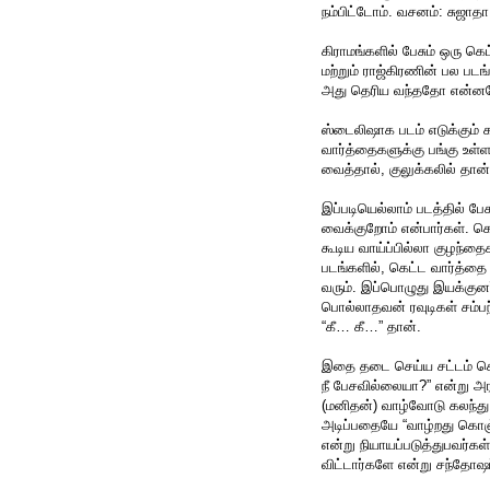
நம்பிட்டோம். வசனம்: சுஜாதா
கிராமங்களில் பேசும் ஒரு கெ
மற்றும் ராஜ்கிரணின் பல படங
அது தெரிய வந்ததோ என்னம
ஸ்டைலிஷாக படம் எடுக்கும்
வார்த்தைகளுக்கு பங்கு உள்
வைத்தால், குலுக்கலில் தான்
இப்படியெல்லாம் படத்தில் ப
வைக்குறோம் என்பார்கள். கெ
கூடிய வாய்ப்பில்லா குழந்தை
படங்களில், கெட்ட வார்த்தை
வரும். இப்பொழுது இயக்கு
பொல்லாதவன் ரவுடிகள் சம்ப
“கீ… கீ…” தான்.
இதை தடை செய்ய சட்டம் கொ
நீ பேசவில்லையா?” என்று அர
(மனிதன்) வாழ்வோடு கலந்து 
அடிப்பதையே “வாழ்றது கொஞ்
என்று நியாயப்படுத்துபவர்க
விட்டார்களே என்று சந்தோஷ