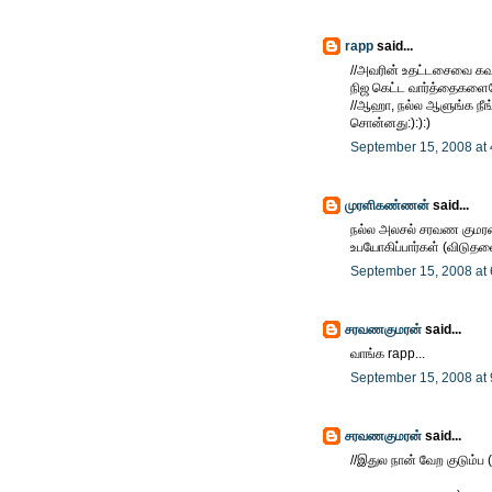
rapp
said...
//அவரின் உதட்டசைவை கவன
நிஜ கெட்ட வார்த்தைகளையே
//ஆஹா, நல்ல ஆளுங்க நீங
சொன்னது:):):)
September 15, 2008 at
முரளிகண்ணன்
said...
நல்ல அலசல் சரவண குமரன்.
உபயோகிப்பார்கள் (விடுதலை
September 15, 2008 at
சரவணகுமரன்
said...
வாங்க rapp...
September 15, 2008 at
சரவணகுமரன்
said...
//இதுல நான் வேற குடும்ப (இ