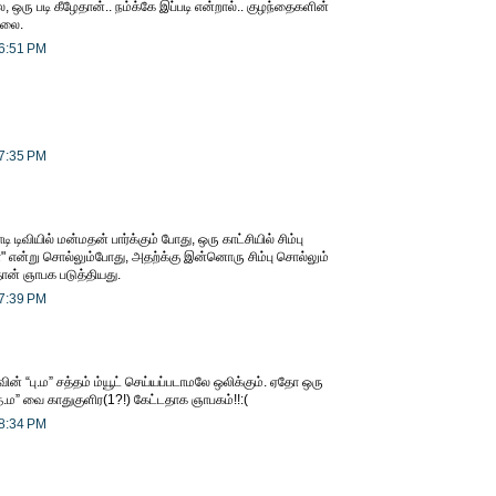
, ஒரு படி கீழேதான்.. நம்க்கே இப்படி என்றால்.. குழந்தைகளின்
்லை.
 6:51 PM
 7:35 PM
 டிவியில் மன்மதன் பார்க்கும் போது, ஒரு காட்சியில் சிம்பு
 என்று சொல்லும்போது, அதற்க்கு இன்னொரு சிம்பு சொல்லும்
தான் ஞாபக படுத்தியது.
 7:39 PM
வின் “பு.ம” சத்தம் ம்யூட் செய்யப்படாமலே ஒலிக்கும். ஏதோ ஒரு
தே.ம” வை காதுகுளிர(1?!) கேட்டதாக ஞாபகம்!!:(
 8:34 PM