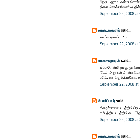
பிறகு.. ஹும்! என்ன சொல்ல
நிலை சொல்லவேண்டியதில
September 22, 2008 at
சரவணகுமரன்
said...
வாங்க ராமன்... :-)
September 22, 2008 at
சரவணகுமரன்
said...
இப்ப ரெண்டு நாளு முன்னாடி
"டேய், அது உன் அண்ணிடா"
பதில், எனக்கு இப்பதிவை 
September 22, 2008 at
யோசிப்பவர்
said...
சிறைச்சாலை படத்தில் பிரபு
சமீபத்திய படத்தில் கூட “
September 22, 2008 at
சரவணகுமரன்
said...