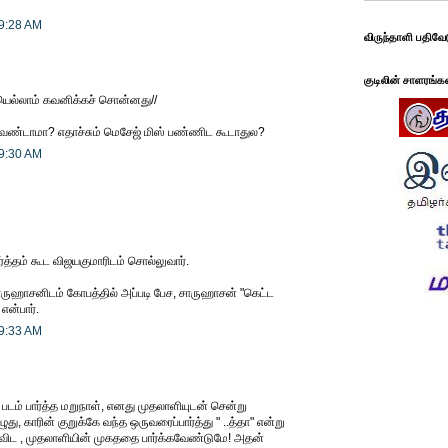
 9:28 AM
விருந்தாளி பதிவே
குடிலின் சாளரங்க
ெல்லாம் கவனிக்கச் சொன்னது//
ேண்டாமா? எதாச்சும் மெசேஜ் மிஸ் பண்ணிட கூடாதுல?
 9:30 AM
ர்த்தம் கூட விஜயகுமாரிடம் சொல்லுவார்.
 சாருஹாசனிடம் கோபத்தில் அப்படி பேச, சாருஹாசன் "கெட்ட
என்பார்.
 9:33 AM
' படம் பார்த்த மறுநாள், எனது முதலாளியுடன் சென்று
ு, காரின் குறுக்கே வந்த ஒருவரைப்பார்த்து " ..த்தா" என்று
லிவிட , முதலாளியின் முகததை பார்க்கவேண்டுமே! அதன்