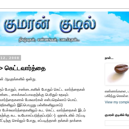
 12, 2008
நான்...
-> கெட்டவார்த்தை
ன் ஆயுதங்களில் ஒன்று.
் போதும், சண்டைகளின் போதும் கெட்ட வார்த்தைகள்
எண்ணங்களை, பட
ண்டை, கைக்கலப்பாவதற்க்கு பெரிதும் உதவும்.
பகிர்ந்து கொள்ள.
வார்த்தைகளால் பேசுவார்கள் என்பதெல்லாம் பொய்.
View my comple
டுதிகளிலும் (இப்பொழுது பள்ளிகளிலுமாம்)
ச்சுவார்த்தைகளிலும் கூட கெட்ட வார்த்தைகள் இடம்
்க்கு கூட உபயோகப்படுத்தப்படும்:-). ஹாஸ்டலில் அப்படி
குமரன் குடிலில் த
ீட்டிற்கு செல்லும் போது, எப்படித்தான் தங்கள் நாக்கை