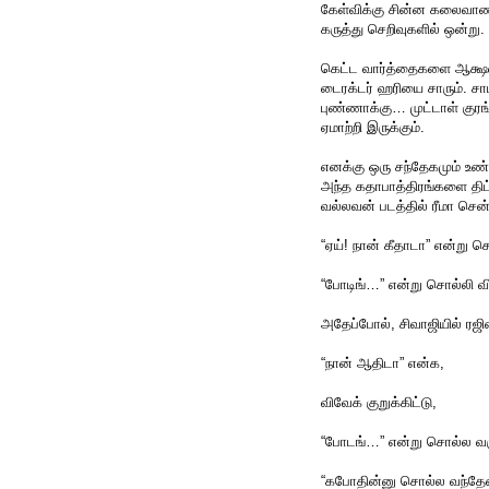
கேள்விக்கு சின்ன கலைவாணர
கருத்து செறிவுகளில் ஒன்று.
கெட்ட வார்த்தைகளை ஆக்ஷ
டைரக்டர் ஹரியை சாரும். ச
புண்ணாக்கு… முட்டாள் குரங
ஏமாற்றி இருக்கும்.
எனக்கு ஒரு சந்தேகமும் உண்
அந்த கதாபாத்திரங்களை திட்
வல்லவன் படத்தில் ரீமா சென் 
“ஏய்! நான் கீதாடா” என்று 
“போடிங்…” என்று சொல்லி வ
அதேப்போல், சிவாஜியில் ரஜின
“நான் ஆதிடா” என்க,
விவேக் குறுக்கிட்டு,
“போடங்…” என்று சொல்ல வரு
“கபோதின்னு சொல்ல வந்தேன்