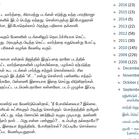
.
►
2016
(23)
►
2015
(15)
ட்ட வார்த்தை, கிராமத்து படங்கள் எடுத்து வந்த பாரதிராஜா
►
2014
(5)
்களில் இடம் பெற்று வந்தது. சென்சாருக்கு இப்போதுதான்
ோ, இப்போதெல்லாம் அதற்கு பதிலாக தக்காளி.
►
2013
(22)
►
2012
(58)
 கவுதம் மேனனின் படங்களிலும் தொடர்ச்சியாக கெட்ட
►
2011
(30)
ளது. அவருக்கு பிடித்த கெட்ட வார்த்தை எதுவென்று போட்டி
 பரிசுகள் வழங்க வேண்டி வரும்.
►
2010
(145)
►
2009
(226)
ேசலாமா என்றால் நிஜத்தில் இருப்பதை தானே படத்தில்
▼
2008
(122)
ட்ட வார்த்தைகளின் பழக்கமில்லாத, பழக்கம் ஏற்படுத்த
►
Decemb
கள் கூட படங்கள் பார்த்து கற்றுக் கொள்ளலாம். சில
►
Novemb
 வரும் இடத்தில் “கீ…” என்று சென்சார் பண்ணிய சத்தம்
னர்களே, பின்னணி இசையாக இதை செய்து விடுகிறார்கள்.
►
October
(
ந்தப்பட்ட படமென்பதாலோ என்னவோ, படம் முழுக்க இப்படி
▼
Septemb
ரஜினியின்
சைக்கி
ண்டு வர வேண்டுமென்றால், “நீ பேசவில்லையா? இல்லை,
காந்தி ஜெய
சியல் கட்சிகளும் அடித்து கொள்ளும். மொத்தத்தில் தமிழன்
இன்டர்நெட
விட்டது. எந்த பினாயில் ஊற்றியும் கழுவ முடியாது. தண்ணி
சம் நாள்… அது என்ன பண்ணும்?... உடம்புக்கு நல்லதாமே?”
பாவம் பாகி
ள், இதையா நிறுத்திவிட போகிறார்கள்? அப்படியே சொல்லாம
குமரி – க
ப்பட வேண்டியதுதான்.
(புகைப்