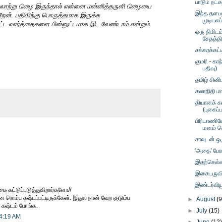
பாடும் நட்ச
ரலாற்று பிழை இருந்தால் என்னை மன்னித்தருளி பிழையை
இந்த தளப
ிறேன். பதிவிற்கு பொருத்தமாக இருக்க
முடியலப்
்ட வார்த்தைகளை பின்னுட்டமாக இட வேண்டாம் என்றும்
ஒரு நிமிட
சேதத்தி
சக்கரக்கட்
குமரி - கா
பதிவு)
தமிழ் சினி
கலாநிதி மா
தியானக் க
(புகைப்
பிரியாணிய
மனம் க
சாவுடன் ஒர
'அதை' போட 
இதற்கெல்
இசையருவிய
இண்டர்விய
்கை கட்டுப்படுத்துகிறார்களோ//
 ரொம்ப கஷ்டப்பட்டிருக்கேன். இதுல நான் வேற குடும்ப
►
August
(9
க் கஷ்டம் போங்க.
►
July
(15)
 4:19 AM