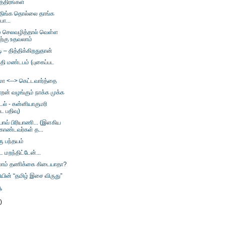
த்திரங்கள்
திங்க தொல்லை தாங்க
பா...
ம் செலவழித்தால் வெள்ள
ற்கு உதவலாம்
டி – தித்திக்கிறதுதான்
ந்தி மண்டபம் (புகைப்பட
மா <--> கெட்டவார்த்தை
றன் வழங்கும் நாக்க முக்க
டல் - கன்னியாகுமரி
பட பதிவு)
ோவ் பிரியாணி... (இளகிய
ொண்டவர்கள் த...
ு பந்தயம்
மறந்திட்டேன்...
லாம் தணிக்கை கிடையாதா?
ின் “தமிழ் இசை விருது”
ூ
)