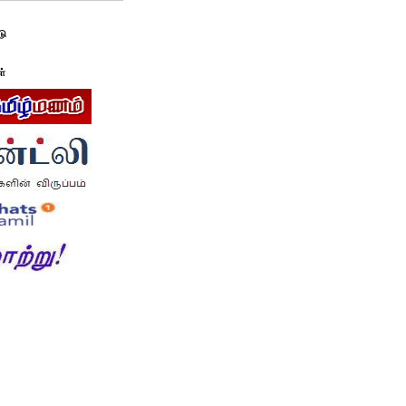
டு
ள்