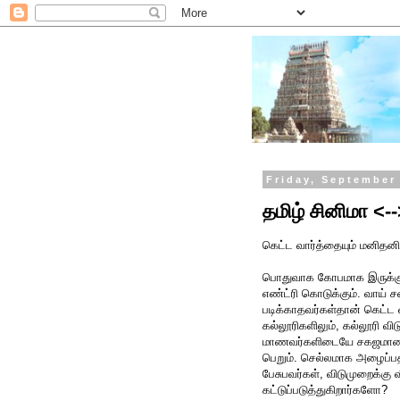
Friday, September
தமிழ் சினிமா <-
கெட்ட வார்த்தையும் மனிதனி
பொதுவாக கோபமாக இருக்கும
எண்ட்ரி கொடுக்கும். வாய் ச
படிக்காதவர்கள்தான் கெட்ட 
கல்லூரிகளிலும், கல்லூரி வி
மாணவர்களிடையே சகஜமான பே
பெறும். செல்லமாக அழைப்பதற
பேசுபவர்கள், விடுமுறைக்கு வ
கட்டுப்படுத்துகிறார்களோ?