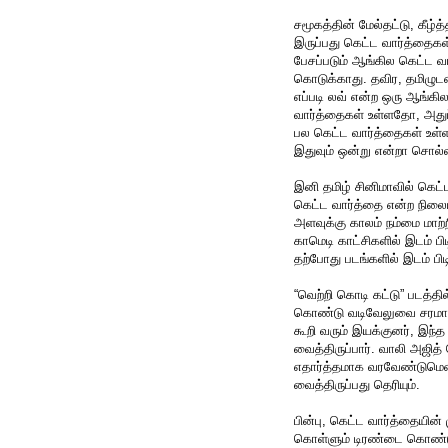
சமூகத்தின் மேல்தட்டு, கீழ்த
இருப்பது கெட்ட வார்த்தைகள
பேசப்படும் ஆங்கில கெட்ட வ
கொடுக்காது. தவிர, தமிழுடன
எப்படி லவ் என்ற ஒரு ஆங்கில
வார்த்தைகள் உள்ளதோ, அதுப
பல கெட்ட வார்த்தைகள் உள்ள
இதுவும் ஒன்று என்றா சொல்ல 
இனி தமிழ் சினிமாவில் கெட்
கெட்ட வார்த்தை என்ற நிலைய
அளவுக்கு காலம் நம்மை மாற்
காமெடி காட்சிகளில் இடம் பி
தற்போது படங்களில் இடம் பிட
“வெற்றி கொடி கட்டு” படத்தில
கொண்டு வடிவேலுவை சரமாரியா
கூறி வரும் இயக்குனர், இ
வைத்திருப்பார். வாலி அஜி
எதார்த்தமாக வரவேண்டுமென
வைத்திருப்பது தெரியும்.
பின்பு, கெட்ட வார்த்தையின் 
கொள்ளும் டிரண்டை கொண்டு 