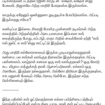
படிக்காதவன் படத்தில் ரஜினி காருடன் ”ல‌க்ஷ்மி, ல‌க்ஷ்மி”ன்னு
பேசுவார். நிஜமாவே அந்த மாதிரி பேசுறவங்க இருக்காங்க.
காருக்கு ஏதேனும் ஒண்ணுனா துடிதுடிச்சு போயிடுவாங்க. அப்படி
இருக்கறது சரியா?
கண்டிப்பா இல்லை. சிவாஜி போன்ற முன்னணி நடிகர்கள் அந்த
காலத்தில் அந்தஸ்த்தின் அடையாளமாக இம்பாலா கார்
வைத்திருந்த போது, எம்.ஆர். ராதா அதில் வைக்கோல் ஏற்றி “கார்
ஈஸ் ஜஸ்ட் எ கார்”ன்னு காட்டிட்டு இருந்தார்.
அது மாதிரி எல்லோராலையும் இருக்க முடியாதுங்கறதுதான்
உண்மை. பல கார்கள் வாங்குற நிலையில இருக்கறவுங்க அப்படி
பண்ணலாம். வாழ்நாள் கனவா ஒரு கார் வாங்குறவன்? ஒரு கோடு
கூட விழாம பாத்துக்கத் தான் ஆசைப்படுவான். எல்லாம் ஒரு
அளவோட இருந்தா நல்லதுதான். அவ்ளோ தீவிரமா இருக்குறவுங்க,
சக மனுசன் மேலயும் அதே அளவு அன்போட இருந்தா எந்த
பிரச்சினையும் இல்ல.
--------------
இந்த பதிவில் கார் ஓட்டுவதற்கான எல்லா பயிற்சியை பற்றியும்
சொல்லியிருப்பேன் என்று கிடையாது. நான் கார் ஓட்டிய அனுபவமே