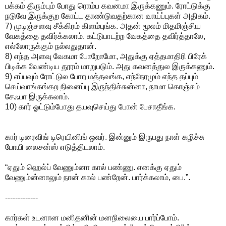
பக்கம் திரும்பும் போது ரொம்ப கவனமா இருக்கணும். ரோட்டுக்கு
நடுவே இருக்குற கோட்ட தாண்டுவதற்கான வாய்ப்புகள் அதிகம்.
7) முடிஞ்சளவு சீக்கிரம் கிளம்புங்க. அதன் மூலம் மிதமிஞ்சிய
வேகத்தை தவிர்க்கலாம். கட்டுபாடற்ற வேகத்தை தவிர்த்தாலே,
எல்லோருக்கும் நல்லதுதான்.
8) எந்த அளவு வேகமா போறோமோ, அதுக்கு ஏத்தமாதிரி பிரேக்
பிடிக்க வேண்டிய தூரம் மாறுபடும். அது கவனத்துல இருக்கணும்.
9) எப்பவும் ரோட்டுல போற மத்தவங்க, எந்நேரமும் எந்த தப்பும்
செய்வாங்கங்கற நினைப்பு இருந்திச்சுன்னா, நாமா கொஞ்சம்
சேஃபா இருக்கலாம்.
10) கார் ஓட்டும்போது தயவுசெய்து போன் பேசாதீங்க.
கார் டிரைவிங் டிரெயினிங் ஒவர். இன்னும் இருபது நாள் கழிச்சு
போயி லைசன்ஸ் எடுத்திடலாம்.
“ஏதும் ஹெல்ப் வேணும்னா கால் பண்ணு. எனக்கு ஏதும்
வேணும்ன்னாலும் நான் கால் பண்றேன். பார்க்கலாம், பை.”.
-------------
கார்கள் உடனான மனிதனின் மனநிலையை பார்ப்போம்.