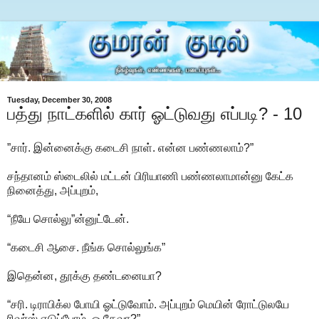
Tuesday, December 30, 2008
பத்து நாட்களில் கார் ஓட்டுவது எப்படி? - 10
”சார். இன்னைக்கு கடைசி நாள். என்ன பண்ணலாம்?”
சந்தானம் ஸ்டைலில் மட்டன் பிரியாணி பண்ணலாமான்னு கேட்க
நினைத்து, அப்புறம்,
“நீயே சொல்லு”ன்னுட்டேன்.
“கடைசி ஆசை. நீங்க சொல்லுங்க”
இதென்ன, தூக்கு தண்டனையா?
“சரி. டிராபிக்ல போயி ஓட்டுவோம். அப்புறம் மெயின் ரோட்டுலயே
ரிவர்ஸ் எடுப்போம். ஒ.கேவா?”