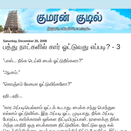
Saturday, December 20, 2008
பத்து நாட்களில் கார் ஓட்டுவது எப்படி? - 3
"பாஸ்... நீங்க டெய்லி பைக் ஓட்டுறீங்களா?”
“ஆமாம்.”
“கொஞ்சம் வேகமா ஓட்டுவீங்களோ?”
ஹி...ஹி...
”கார அப்படியெல்லாம் ஒட்டக் கூடாது. பைக்க சந்து பொந்துல
எல்லாம் ஓட்டுவீங்க. இத அப்படி ஓட்ட முடியாது. நீங்க அப்படி
போறப்ப, கார்க்காரன் ஒங்கள திட்டியிருப்பான். நாளைக்கு நீங்க
அந்த மாதிரி ஒரு பைக்காரன திட்டுவீங்க. ரோட்டுல ஒரு கல்
கெடந்திச்சின்னா, பைக்குல வளைச்சிக்கிட்டு போவீங்க. இப்ப, ஒரு