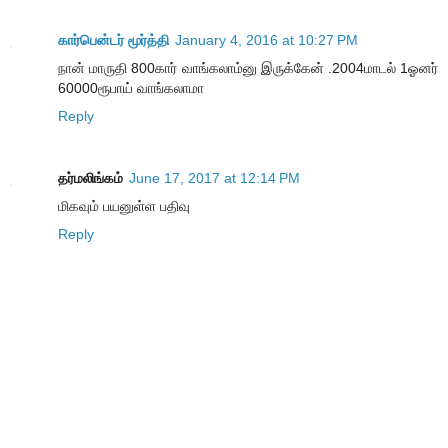
கார்பென்டர் மூர்த்தி
January 4, 2016 at 10:27 PM
நான் மாருதி 800கார் வாங்கலாம்னு இருக்கேன் .2004மாடல் 1ஓனர்
60000ரூபாய் வாங்கலாமா
Reply
தர்மலிங்கம்
June 17, 2017 at 12:14 PM
மிகவும் பயனுள்ள பதிவு
Reply