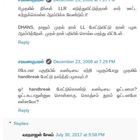
//முதலில் நீங்கள் LLR எடுத்துவிட்டுத்தான் கார் ஊட்ட
கற்றுக்கொள்ள ஆரம்பிக்க வேண்டும்.//
DHANS, நானும் முதல் நாள் LL போட்டுவிட்டு தான் பழக
ஆரம்பித்தேன். முதல் நாள் பதிவில் சொல்ல மறந்து விட்டேன்.
Reply
சரவணகுமரன்
December 23, 2008 at 7:29 PM
//மேடான பகுதியில் வண்டியை ஏற்றி பழகும்போது முதலில்
handbreak போட்டு நகர்த்தி பழகவும்.//
ஒ! handbreak போட்டுகொண்டு வண்டியை ஓட்டலாமா?
ஓட்டகூடாதுன்னுல சொன்னாரு. கொஞ்சம் தூரம் ஓட்டலாமோ
என்னவோ?
Reply
Replies
வரதராஜன் சேலம்
July 30, 2017 at 9:58 PM