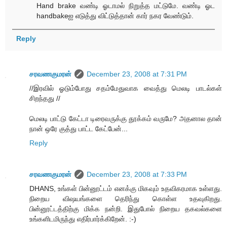
Hand brake வண்டி ஓடாமல் நிறுத்த மட்டுமே. வண்டி ஓட
handbakeஐ எடுத்து விட்டுத்தான் கார் நகர வேண்டும்.
Reply
சரவணகுமரன்
December 23, 2008 at 7:31 PM
//இரவில் ஓடும்போது சதம்மேதுவாக வைத்து மெலடி பாடல்கள்
சிறந்தது //
மெலடி பாட்டு கேட்டா டிரைவருக்கு தூக்கம் வருமே? அதனால தான்
நான் ஒரே குத்து பாட்ட கேட்பேன்...
Reply
சரவணகுமரன்
December 23, 2008 at 7:33 PM
DHANS, உங்கள் பின்னூட்டம் எனக்கு மிகவும் உதவிகரமாக உள்ளது.
நிறைய விஷயங்களை தெரிந்து கொள்ள உதவுகிறது.
பின்னூட்டத்திற்கு மிக்க நன்றி. இதுபோல் நிறைய தகவல்களை
உங்களிடமிருந்து எதிர்பார்க்கிறேன். :-)