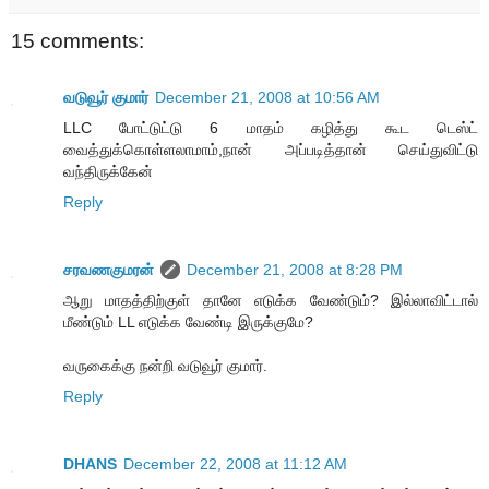
15 comments:
வடுவூர் குமார்
December 21, 2008 at 10:56 AM
LLC போட்டுட்டு 6 மாதம் கழித்து கூட டெஸ்ட்
வைத்துக்கொள்ளலாமாம்,நான் அப்படித்தான் செய்துவிட்டு
வந்திருக்கேன்
Reply
சரவணகுமரன்
December 21, 2008 at 8:28 PM
ஆறு மாதத்திற்குள் தானே எடுக்க வேண்டும்? இல்லாவிட்டால்
மீண்டும் LL எடுக்க வேண்டி இருக்குமே?
வருகைக்கு நன்றி வடுவூர் குமார்.
Reply
DHANS
December 22, 2008 at 11:12 AM