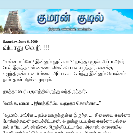
Saturday, June 6, 2009
விடாது வெறி !!!
"என்ன மாப்ளே? இன்னும் தூக்கமா?” தாத்தா குரல். அப்பா அவர்
மேல் இருந்த என் கையை விலக்கிய படி எழுந்தார். எனக்கு
எழுந்திருக்க மனமில்லை. அப்பா கூட சேர்ந்து இன்னும் கொஞ்சம்
நாள் தான் படுக்க முடியும்.
தாத்தா பெரியகுளத்திலிருந்து வந்திருந்தார்.
“வாங்க, மாமா... இராத்திரியே வருறதா சொன்னா...”
“ஆமாம், மாப்ளே... நம்ம ஊருக்குள்ள இருந்த .... சிலையை எவனோ
போக்கத்தவன் உடைச்சிட்டான். அதுக்கு பயபுள்ள எவனோ பஸ்சுல
கல் எறிய, பஸ் சர்வீஸை நிறுத்திப்புட்டாங்க. அதான், காலையில
தேனி மார்க்கட்டுக்கு வந்த சண்முகம் கூட அவன் பைக்ல