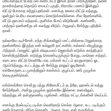
மரியாதையா பேசுற பஸ் கண்டக்டர இங்க தான் பார்க்குறேன். நவீன
நாகரிகத்தை தொடும் மையப் பகுதி, கிராமிய மணம் இன்னும்
விட்டு போகாத சுற்றுப்புறங்கள். எனக்கு ஊரை விட்டு வந்தது,
ஒன்றும் பெரிய கவலையை கொடுக்கவில்லை. சில நேரங்களில்,
வீட்டு ஞாபகம் வந்தால், குளிக்க போய் விடுவேன். கண்ணீர்,
பாத்ரூம் தண்ணீருடன் கலந்து விடும். அதுவும், சேர்ந்து புதிதில்
தான்.
நல்லாவே படிச்சேன். எந்த சிக்கலிலும் மாட்டவில்லை.அலுங்காத
தண்ணீராய் இருந்த என் கல்லூரி நாட்களில், கல்லாய் விழுந்தது
அந்நாள். ப்ராஜக்ட் ஓர்க் விஷயமாய் ஜெராக்ஸ் எடுக்க காந்திபுரம்
சென்றிருந்தேன். எடுத்து கொண்டிருக்கும் போது, படீரென சத்தம்.
கடையை விட்டு வெளியே வர, மக்கள் கூட்டம் தாறுமாறாய் ஓட
ஆரம்பித்தது. கூட்டத்துடன் சேர்ந்து நானும் ஓடினேன்.
எல்லோருடைய முகத்திலும் கலக்கம். குழப்பம். ஊர் முழுக்க
வெடிகுண்டுகள்.
எங்கெங்கோ சென்று பத்து கிலோமீட்டர் நடந்தே, ஹாஸ்டல் வந்து
சேர்ந்தேன். அன்று முழுக்க தூங்கவே இல்லை. கனவிலும்,
ரத்தத்துடன் தள்ளுவண்டி பழங்கள். எரிந்த கட்டிடங்களின் வெப்பம்.
எனக்கு மேல்படிப்பு படிக்க வெளிநாடு செல்ல ஆசை. கூட படிக்கும்
நண்பர்களால் புரிந்த கொண்ட ஆசை அது. என் தகுதிக்கு