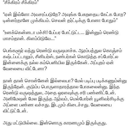
“சீக்கிரம் சீக்கிரம்”
“ஏன் இவ்ளோ அவசரப்படுறே? அவுங்க பேசுறதைய கேட்க போற?
டின்னர்தானே முக்கியம். செவன் தர்ட்டிக்கு போனா போதும்”
”உனக்கென்னடா மச்சி! பேப்பர போட்டுட்ட... இன்னும் ரெண்டு
மாசம்தான். கிளம்பிடுவே...”
பெங்களூர் வந்து ரெண்டு வருஷமாச்சு. ஆரம்பத்துல கொஞ்சம்
கஷ்டப்பட்டாலும், சீனியர்ஸ், நண்பர்கள் கொடுத்த சப்போர்ட்ல
இன்னைக்கு நல்ல கம்பெனியில இருக்கேன். அப்புறம் ஏன்
வேலையை விட்டேனா?
நான் தான் சொன்னேன் இல்லையா? மேல் படிப்பு படிக்கணும்ன்னு
இருந்தேன். குடும்ப பொருளாதாரத்தால போகலைன்னு. இந்த
ரெண்டு வருஷத்துல, அதை ஒரளவுக்கு சரி பண்ணிட்டேன்.
அனிமேஷன் மேல இருந்த ஆர்வம், மெல்போர்ன் யூனிவர்சிடிக்கு
அப்ளை பண்ண வச்சது. இடமும் கிடைச்சது. வேலையை
விட்டுட்டேன்.
அது மட்டுமில்லை. இன்னொரு காரணமும் இருக்குது.
----