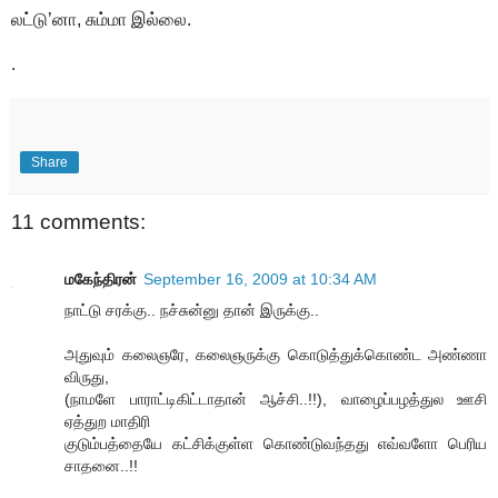
லட்டு’னா, சும்மா இல்லை.
.
Share
11 comments:
மகேந்திரன்
September 16, 2009 at 10:34 AM
நாட்டு சரக்கு.. நச்சுன்னு தான் இருக்கு..
அதுவும் கலைஞரே, கலைஞருக்கு கொடுத்துக்கொண்ட அண்ணா
விருது,
(நாமளே பாராட்டிகிட்டாதான் ஆச்சி..!!), வாழைப்பழத்துல ஊசி
ஏத்துற மாதிரி
குடும்பத்தையே கட்சிக்குள்ள கொண்டுவந்தது எவ்வளோ பெரிய
சாதனை..!!