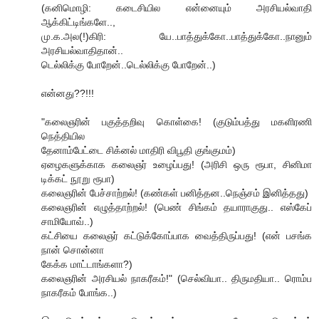
(கனிமொழி: கடைசியில என்னையும் அரசியல்வாதி
ஆக்கிட்டிங்களே..,
மு.க.அல(!)கிரி: யே..பாத்துக்கோ..பாத்துக்கோ..நானும்
அரசியல்வாதிதான்..
டெல்லிக்கு போறேன்..டெல்லிக்கு போறேன்..)
என்னது??!!!
"கலைஞரின் பகுத்தறிவு கொள்கை! (குடும்பத்து மகளிரணி
நெத்தியில
தேனாம்பேட்டை சிக்னல் மாதிரி விபூதி குங்குமம்)
ஏழைகளுக்காக கலைஞர் உழைப்பது! (அரிசி ஒரு ரூபா, சினிமா
டிக்கட் நூறு ரூபா)
கலைஞரின் பேச்சாற்றல்! (கண்கள் பனித்தன..நெஞ்சம் இனித்தது)
கலைஞரின் எழுத்தாற்றல்! (பெண் சிங்கம் தயாராகுது.. எஸ்கேப்
சாமியோவ்..)
கட்சியை கலைஞர் கட்டுக்கோப்பாக வைத்திருப்பது! (என் பசங்க
நான் சொன்னா
கேக்க மாட்டாங்களா?)
கலைஞரின் அரசியல் நாகரீகம்!" (செல்வியா.. திருமதியா.. ரொம்ப
நாகரீகம் போங்க..)