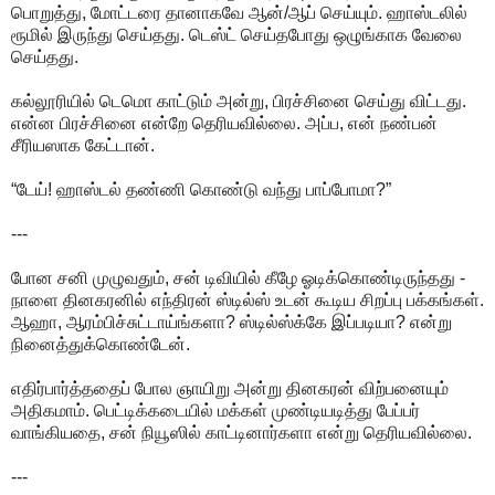
பொறுத்து, மோட்டரை தானாகவே ஆன்/ஆப் செய்யும். ஹாஸ்டலில்
ரூமில் இருந்து செய்தது. டெஸ்ட் செய்தபோது ஒழுங்காக வேலை
செய்தது.
கல்லூரியில் டெமொ காட்டும் அன்று, பிரச்சினை செய்து விட்டது.
என்ன பிரச்சினை என்றே தெரியவில்லை. அப்ப, என் நண்பன்
சீரியஸாக கேட்டான்.
“டேய்! ஹாஸ்டல் தண்ணி கொண்டு வந்து பாப்போமா?”
---
போன சனி முழுவதும், சன் டிவியில் கீழே ஓடிக்கொண்டிருந்தது -
நாளை தினகரனில் எந்திரன் ஸ்டில்ஸ் உடன் கூடிய சிறப்பு பக்கங்கள்.
ஆஹா, ஆரம்பிச்சுட்டாய்ங்களா? ஸ்டில்ஸ்க்கே இப்படியா? என்று
நினைத்துக்கொண்டேன்.
எதிர்பார்த்ததைப் போல ஞாயிறு அன்று தினகரன் விற்பனையும்
அதிகமாம். பெட்டிக்கடையில் மக்கள் முண்டியடித்து பேப்பர்
வாங்கியதை, சன் நியூஸில் காட்டினார்களா என்று தெரியவில்லை.
---