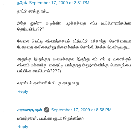
நரேஷ்
September 17, 2009 at 2:51 PM
நாட்டு சரக்கு நச்....
இந்த ஜால்ரா அடிக்கிற பழக்கத்தை எப்ப உடப்போறாங்களோ
தெரியலியே???
வேலை வெட்டி எல்லாத்தையும் உட்டுபுட்டு உக்காந்து மொக்கையா
பேசுறதை கவிதைன்னு நினைச்சுக்க சொல்லி கேக்க வேண்டியது...
அதுக்கு இருக்குற அமைச்சருல இருந்து எம் எல் ஏ வரைக்கும்
எல்லாம் உக்காந்து கைதட்டி பாக்குறதுன்னு(என்னிக்கு பொழைப்பை
பாப்பீங்க சாமீயோவ்????)
ஹாஸ்டல் தண்ணி மேட்டரு தாறுமாறு....
Reply
சரவணகுமரன்
September 17, 2009 at 8:58 PM
மகேந்திரன், பயங்கர சூடா இருக்கீங்க?
Reply