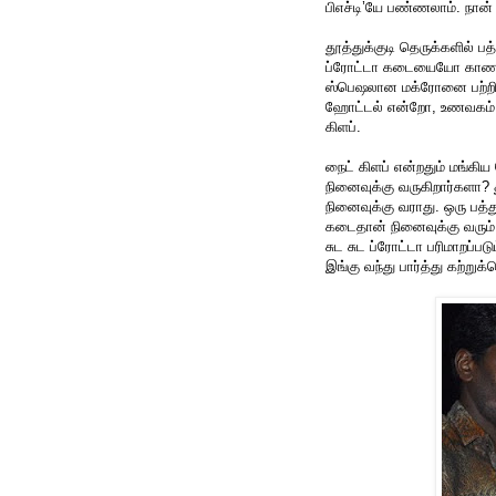
பிஎச்டி’யே பண்ணலாம். நான்
தூத்துக்குடி தெருக்களில் ப
ப்ரோட்டா கடையையோ காணலாம்
ஸ்பெஷலான மக்ரோனை பற்றி,
ஹோட்டல் என்றோ, உணவகம் எ
கிளப்.
நைட் கிளப் என்றதும் மங்கி
நினைவுக்கு வருகிறார்களா? தூ
நினைவுக்கு வராது. ஒரு பத்த
கடைதான் நினைவுக்கு வரும்
சுட சுட ப்ரோட்டா பரிமாறப்
இங்கு வந்து பார்த்து கற்று