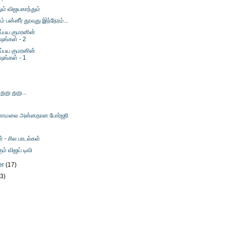
ும் விஜயகாந்தும்
பன்னீர் தூவுது இந்நேரம்...
்பய குமரனின்
ஷங்கள் - 2
்பய குமரனின்
ஷங்கள் - 1
 துறு துறு...
ை
ணாமலை அன்னதான போர்ஜரி
் - சில பாடல்கள்
் விஜய் டிவி
er
(17)
23)
)