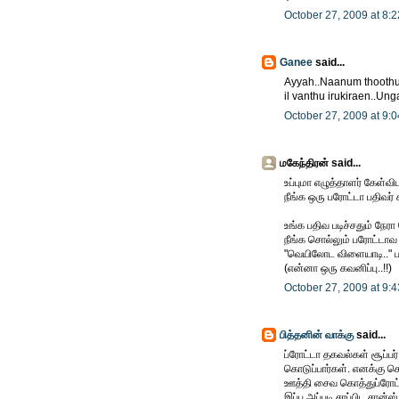
October 27, 2009 at 8:
Ganee
said...
Ayyah..Naanum thoothuku
il vanthu irukiraen..Unga
October 27, 2009 at 9:
மகேந்திரன் said...
உப்புமா எழுத்தாளர் கேள்விப
நீங்க ஒரு பரோட்டா பதிவர
உங்க பதிவ படிச்சதும் நேரா
நீங்க சொல்லும் பரோட்டாவ 
"வெயிலோட விளையாடி.." பாட
(என்னா ஒரு கவனிப்பு..!!)
October 27, 2009 at 9:
பித்தனின் வாக்கு
said...
ப்ரோட்டா தகவல்கள் சூப்பர்
கொடுப்பார்கள். எனக்கு கொ
ஊத்தி சைவ கொத்துப்ரோட்
இப்ப அப்படி சாப்பிட சான