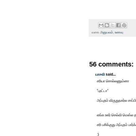
வகை
அனுபவம்
,
உணவு
56 comments:
யாசவி
said...
சரியா சொல்லணும்னா
”புரட்டா”
அப்புறம் விருதுநகர்ல சாப்ப
எங்க ஊர் செல்வி மெஸ்ல தலை
சரி பசிக்குது அப்புறம் பார்
:)