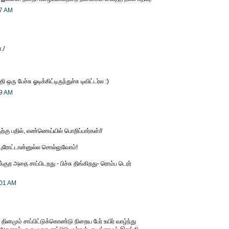
47 AM
./
ரு பேச்சு ஓடிக்கிட்டிருந்துச்சு டிவிட்டர்ல :)
59 AM
்கு பதில், எண்ணெய்யில் பொறிப்பார்கள்//
்புரோட்டான்னுல்ல சொல்லுவோம்!
ுற அதை சாப்பிடறது - பிச்சு திங்கிறது- ரொம்ப டெரர்
:01 AM
தினமும் சாப்பிட்டுக்கொண்டு நிறைய பேர் உயிர் வாழ்ந்து