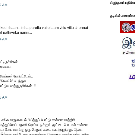
விருந்தாளி பதிவே
22 AM
குடிலின் சாளரங்க
di thaan...Intha parotta vai ellaam vittu vittu chennai
l pathivirku nanrii...
04 AM
ட்டிருக்கேன்..
் சரவணா..
 கேன்டீன் போயிட்டேன்..
"வெயில்" படத்துல
்டுல பாத்துருக்கேன்..!!
43 AM
. எங்க ஊறுலையும் பிய்த்துப் போட்டு சால்னா ஊத்திக்
த்துப்ரோட்டாதான் ரொம்ப புடிக்கும். முட்டை போடமல் சால்னா
டா போட எனக்கு ஒரு ரெகுலர் கடை கூட இருந்தது. ஆனா
்ஸ் இல்லை. நன்றி. பழையனவற்றை நினைக்க வைத்த நல்ல பதிவு.