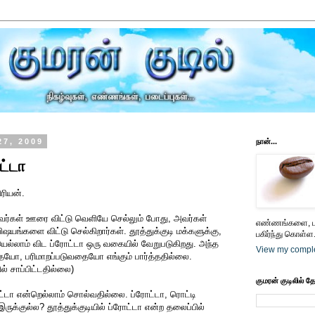
27, 2009
நான்...
ட்டா
ிரியன்.
ர்கள் ஊரை விட்டு வெளியே செல்லும் போது, அவர்கள்
எண்ணங்களை, பட
ஷயங்களை விட்டு செல்கிறார்கள். தூத்துக்குடி மக்களுக்கு,
பகிர்ந்து கொள்ள.
ையெல்லாம் விட ப்ரோட்டா ஒரு வகையில் வேறுபடுகிறது. அந்த
View my comple
தையோ, பரிமாறப்படுவதையோ எங்கும் பார்த்ததில்லை.
ல் சாப்பிட்டதில்லை)
குமரன் குடிலில் த
்டா என்றெல்லாம் சொல்வதில்லை. ப்ரோட்டா, ரொட்டி
ருக்குல்ல? தூத்துக்குடியில் ப்ரோட்டா என்ற தலைப்பில்