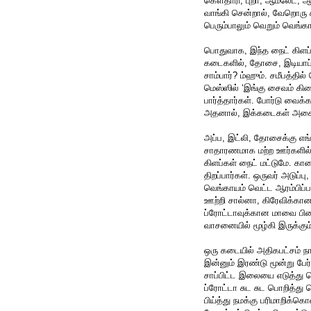
கௌதாரி, புறா, ஆம்லேட், ஆ
வாங்கி சென்றால், வேறொரு 
பெரும்பாலும் வெறும் வெங்கா
பொதுவாக, இந்த நைட் கிளப்கள
கடைகளில், தோசை, இடியாப்பம
சாம்பார்? ம்ஹும். சமீபத்தில
மெஸ்ஸில் ‘இங்கு சைவம் கி
பார்த்தார்கள். போர்டு வைக்
அதனால், இக்கடைகள் அசைவக
அப்ப, இட்லி, தோசைக்கு எங
சாதாரணமாக மற்ற ஊர்களில் 
கிளப்கள் நைட் மட்டுமே. காலை
திறப்பார்கள். ஒருவர் அடுப்
வெங்காயம் வெட்ட ஆரம்பிப்
ஊற்றி சால்னா, கிரேவிக்க
ப்ரோட்டாவுக்கான மாவை பிசை
வாசனையில் மூழ்கி இருக்கும
ஒரு கடையில் அதிகபட்சம் நா
இன்னும் இரண்டு மூன்று பேர்
சாப்பிட்ட இலையை எடுத்து 
ப்ரோட்டா சுட சுட பொறித்த
பிய்த்து நமக்கு பரிமாறிக்