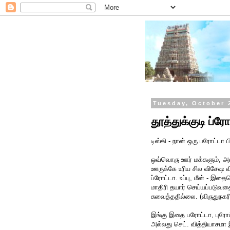
Tuesday, October 
தூத்துக்குடி ப்ரோ
டிஸ்கி - நான் ஒரு பரோட்டா ப
ஒவ்வொரு ஊர் மக்களும், அவ
ஊருக்கே உரிய சில விசேஷ வி
ப்ரோட்டா. உப்பு, மீன் - இத
மாதிரி தயார் செய்யப்படுவ
சுவைத்ததில்லை. (விருதுநகரி
இங்கு இதை பரோட்டா, புரோட
அல்லது செட். வித்தியாசமா இ