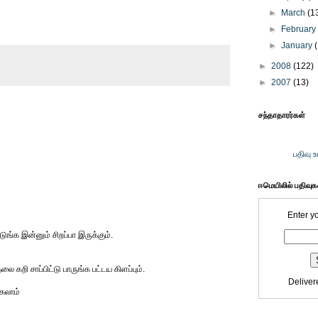
►
March
(1
►
Februar
►
January
►
2008
(122)
►
2007
(13)
சந்தாதாரர்கள்
பதிவு 
ஈமெயிலில் பதிவு
Enter y
ிடுங்க இன்னும் சிறப்பா இருக்கும்.
 கறி சாப்பிட்டு பாருங்க பட்டய கிளப்பும்.
Deliver
க்கலாம்