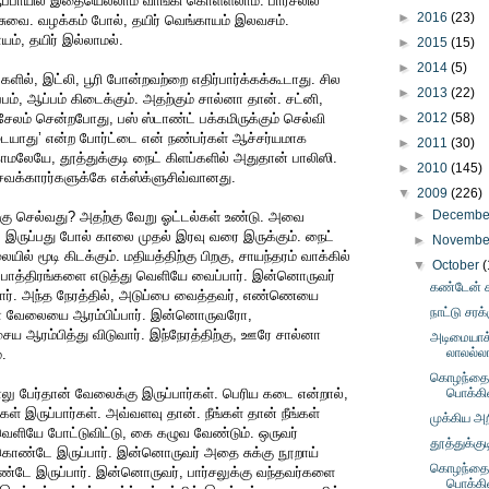
ப்பாயில் இதையெல்லாம் வாங்கி கொள்ளலாம். பார்சலில்
►
2016
(23)
சுவை. வழக்கம் போல், தயிர் வெங்காயம் இலவசம்.
யம், தயிர் இல்லாமல்.
►
2015
(15)
►
2014
(5)
ில், இட்லி, பூரி போன்றவற்றை எதிர்பார்க்கக்கூடாது. சில
►
2013
(22)
், ஆப்பம் கிடைக்கும். அதற்கும் சால்னா தான். சட்னி,
் சேலம் சென்றபோது, பஸ் ஸ்டாண்ட் பக்கமிருக்கும் செல்வி
►
2012
(58)
டையாது’ என்ற போர்ட்டை என் நண்பர்கள் ஆச்சர்யமாக
►
2011
(30)
காமலேயே, தூத்துக்குடி நைட் கிளப்களில் அதுதான் பாலிஸி.
►
2010
(145)
்காரர்களுக்கே எக்ஸ்க்ளுசிவ்வானது.
▼
2009
(226)
►
Decemb
்கு செல்வது? அதற்கு வேறு ஓட்டல்கள் உண்டு. அவை
இருப்பது போல் காலை முதல் இரவு வரை இருக்கும். நைட்
►
Novemb
யில் மூடி கிடக்கும். மதியத்திற்கு பிறகு, சாயந்தரம் வாக்கில்
▼
October
(
பு, பாத்திரங்களை எடுத்து வெளியே வைப்பார். இன்னொருவர்
கண்டேன்
பார். அந்த நேரத்தில், அடுப்பை வைத்தவர், எண்ணெயை
நாட்டு சரக
ான வேலையை ஆரம்பிப்பார். இன்னொருவரோ,
ய ஆரம்பித்து விடுவார். இந்நேரத்திற்கு, ஊரே சால்னா
அடிமையாக்
லாலல்லா
்.
கொழந்தைப
லு பேர்தான் வேலைக்கு இருப்பார்கள். பெரிய கடை என்றால்,
பொக்கி
கள் இருப்பார்கள். அவ்வளவு தான். நீங்கள் தான் நீங்கள்
முக்கிய அறி
வெளியே போட்டுவிட்டு, கை கழுவ வேண்டும். ஒருவர்
தூத்துக்குட
ு கொண்டே இருப்பார். இன்னொருவர் அதை சுக்கு நூறாய்
கொழந்தைப
கொண்டே இருப்பார். இன்னொருவர், பார்சலுக்கு வந்தவர்களை
பொக்கி