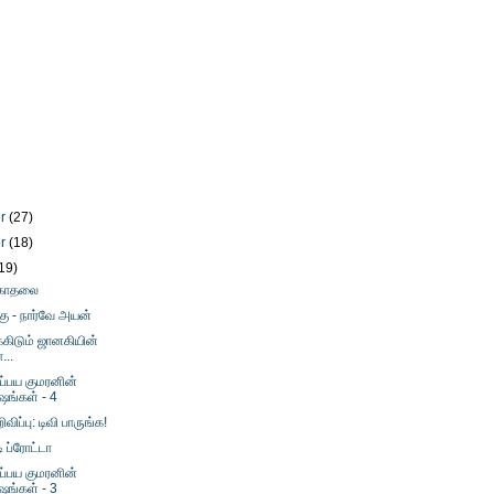
er
(27)
er
(18)
19)
 காதலை
்கு - நார்வே அயன்
கிடும் ஜானகியின்
...
்பய குமரனின்
ஷங்கள் - 4
விப்பு: டிவி பாருங்க!
ி ப்ரோட்டா
்பய குமரனின்
ஷங்கள் - 3