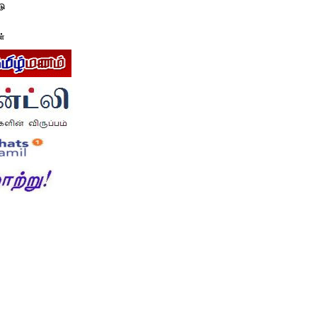
டு
ள்