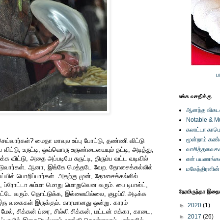
ப
உங்க வசதிக்கு
ஆனந்த விகடனி
Notable & M
கலாட்டா காமெ
மூன்றாம் கண
ய்வார்கள்? மைதா மாவுல உப்பு போட்டு, தண்ணி விட்டு
 விட்டு, உருட்டி, ஒவ்வொரு உருண்டையையும் தட்டி, அடித்து,
வாசித்தவைகள
க விட்டு, அதை அப்படியே சுருட்டி, திரும்ப வட்ட வடிவில்
என் பயணங்க
ோடுவார்கள். ஆனா, இங்கே மெத்தடே வேற. தோசைக்கல்லில்
மகேந்திரனின
யில் பொறிப்பார்கள். அதற்கு முன், தோசைக்கல்லில்
, ப்ரோட்டா சும்மா மொறு மொறுவென வரும். பை டிபால்ட்,
நேரமிருந்தா இதையு
ோட்டே வரும். தொட்டுக்க, இல்லையில்லை, குழப்பி அடிக்க
இரு வகைகள் இருக்கும். காரமானது ஒன்று. காரம்
►
2020
(1)
ல், சிக்கன் ப்ரை, சில்லி சிக்கன், மட்டன் சுக்கா, காடை,
►
2017
(26)