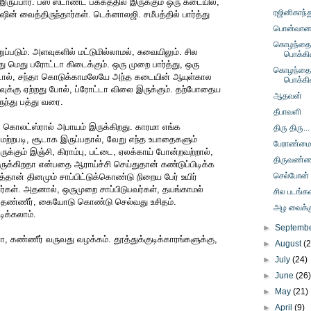
ப்பார். பஸ் ஸ்டாண்ட் பக்கத்தில் இருக்கும் ஒரு கடையில்,
ரஜினிகாந்த
ின் வைத்திருந்தார்கள். டெக்னாலஜி. சமீபத்தில் பார்த்து
பொன்வானம் 
கொழந்தைப
்படும். அளவுகளில் மட்டுமில்லாமல், சுவையிலும். சில
பொக்கி
மெது பரோட்டா கிடைக்கும். ஒரு முறை பார்த்து, ஒரு
கொழந்தைப
ட்டால், சந்தா கொடுக்காமலேயே அந்த கடையின் ஆயுள்கால
பொக்கி
ளவுக்கு ஏற்றது போல், ப்ரோட்டா விலை இருக்கும். தற்போதைய
ஆதவன்
ருந்து பத்து வரை.
தீபாவளி
 கொலட்ஸ்ரால் அபாயம் இருக்கிறது. காரமா எங்க
திரு திரு...
். மற்றபடி, சூடாக இருப்பதால், வேறு எந்த உபாதைகளும்
பேராண்ம
க்கும் இஞ்சி, கிராம்பு, பட்டை, ஏலக்காய் போன்றவற்றால்,
திருவண்
ுக்கிறதா என்பதை ஆராய்ச்சி செய்துதான் கண்டுப்பிடிக்க
செல்போன்
தான் தினமும் சாப்பிட்டுக்கொண்டு நிறைய பேர் உயிர்
ர்கள். அதனால், ஒருமுறை சாப்பிடுபவர்கள், தயங்காமல்
சில படங்கள
. தண்ணீர், கையோடு கொண்டு செல்வது உசிதம்.
அழ வைக்கும
டிக்கலாம்.
►
Septemb
கண்ணீர் வருவது வழக்கம். தூத்துக்குடிக்காரங்களுக்கு,
►
August
(
►
July
(24)
►
June
(26
►
May
(21)
►
April
(9)