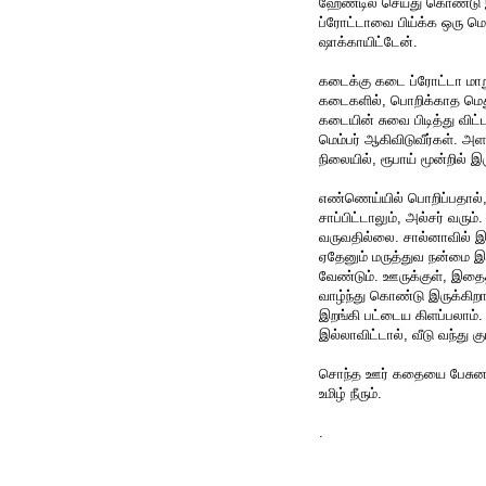
ஹேண்டில் செய்து கொண்டு இரு
ப்ரோட்டாவை பிய்க்க ஒரு மெஷ
ஷாக்காயிட்டேன்.
கடைக்கு கடை ப்ரோட்டா மாறுப
கடைகளில், பொறிக்காத மெது 
கடையின் சுவை பிடித்து வி
மெம்பர் ஆகிவிடுவீர்கள். அ
நிலையில், ரூபாய் மூன்றில் இ
எண்ணெய்யில் பொறிப்பதால்,
சாப்பிட்டாலும், அல்சர் வரும
வருவதில்லை. சால்னாவில் இரு
ஏதேனும் மருத்துவ நன்மை இர
வேண்டும். ஊருக்குள், இதைத்
வாழ்ந்து கொண்டு இருக்கிறா
இறங்கி பட்டைய கிளப்பலாம்
இல்லாவிட்டால், வீடு வந்து கு
சொந்த ஊர் கதையை பேசுனா, 
உமிழ் நீரும்.
.