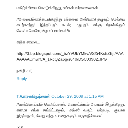
மகிழ்ச்சியை கொடுக்கிறது, உங்கள் வர்ணனைகள்.
//அலையில்லாக்கடலிலிருந்து உங்களை அன்போடு தழுவும் மெல்லிய
கடற்காற்று! இந்தப்புறம் கடல்; மறுபுறம் எங்கு நோக்கினும்
வெள்ளவெளேரன்ற உப்பளங்கள்!//
அந்த சாலை...
http://3.bp.blogspot.com/_5zYVUbYMkvA/SXi4KxEZBjI/AAA
AAAAACmw/CA_1RcQZa6g/s640/DSC03902.JPG
நன்றி சார்...
Reply
T.V.ராதாகிருஷ்ணன்
October 29, 2009 at 1:15 AM
//எண்ணெய்யில் பொறிப்பதால், கொலட்ஸ்ரால் அபாயம் இருக்கிறது.
காரமா எங்க சாப்பிட்டாலும், அல்சர் வரும். மற்றபடி, சூடாக
இருப்பதால், வேறு எந்த உபாதைகளும் வருவதில்லை//
:-)))