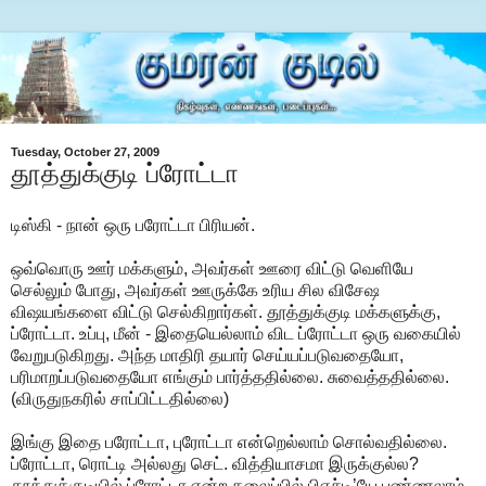
Tuesday, October 27, 2009
தூத்துக்குடி ப்ரோட்டா
டிஸ்கி - நான் ஒரு பரோட்டா பிரியன்.
ஒவ்வொரு ஊர் மக்களும், அவர்கள் ஊரை விட்டு வெளியே
செல்லும் போது, அவர்கள் ஊருக்கே உரிய சில விசேஷ
விஷயங்களை விட்டு செல்கிறார்கள். தூத்துக்குடி மக்களுக்கு,
ப்ரோட்டா. உப்பு, மீன் - இதையெல்லாம் விட ப்ரோட்டா ஒரு வகையில்
வேறுபடுகிறது. அந்த மாதிரி தயார் செய்யப்படுவதையோ,
பரிமாறப்படுவதையோ எங்கும் பார்த்ததில்லை. சுவைத்ததில்லை.
(விருதுநகரில் சாப்பிட்டதில்லை)
இங்கு இதை பரோட்டா, புரோட்டா என்றெல்லாம் சொல்வதில்லை.
ப்ரோட்டா, ரொட்டி அல்லது செட். வித்தியாசமா இருக்குல்ல?
தூத்துக்குடியில் ப்ரோட்டா என்ற தலைப்பில் பிஎச்டி’யே பண்ணலாம்.