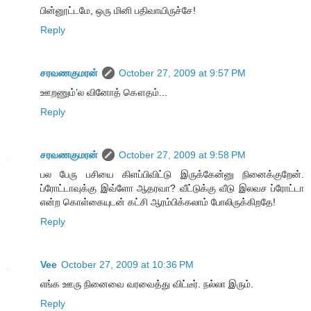
பின்னூட்டமே, ஒரு மினி பதிவாயிருச்சே!
Reply
சரவணகுமரன்
October 27, 2009 at 9:57 PM
ஊறணும்’ல வினோத் கௌதம்...
Reply
சரவணகுமரன்
October 27, 2009 at 9:58 PM
பல பேரு பசியை கிளப்பிவிட்டு இருக்கேன்னு நினைக்குறேன்.
ப்ரோட்டாவுக்கு இவ்ளோ ஆதரவா? வீட்டுக்கு வீடு இலவச ப்ரோட்டா
என்ற கொள்கையுடன் கட்சி ஆரம்பிக்கலாம் போலிருக்கிறதே!
Reply
Vee
October 27, 2009 at 10:36 PM
எங்க ஊரு நினைவை வரவைத்து விட்டீர். நல்லா இரும்.
Reply