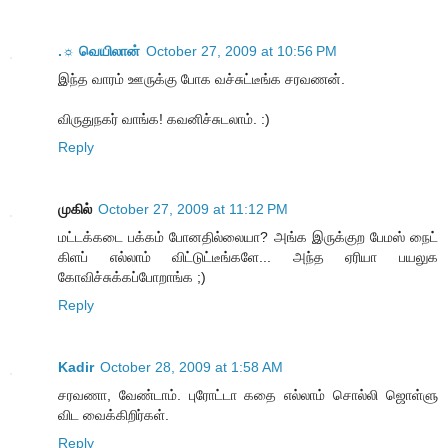
.☼ வெயிலான்
October 27, 2009 at 10:56 PM
இந்த வாரம் ஊருக்கு போக வச்சுட்டீங்க சரவணன்.
விருதுநகர் வாங்க! கவனிச்சுடலாம். :)
Reply
முகில்
October 27, 2009 at 11:12 PM
மட்டக்கடை பக்கம் போனதில்லையா? அங்க இருக்குற பேமஸ் நைட்
கிளப் எல்லாம் விட்டுட்டீங்களே... அந்த ஏரியா பயலுக
கோவிச்சுக்கப்போறாங்க ;)
Reply
Kadir
October 28, 2009 at 1:58 AM
சரவணா, வேண்டாம். புரோட்டா கதை எல்லாம் சொல்லி ஜொள்ளு
விட வைக்கிறிர்கள்.
Reply