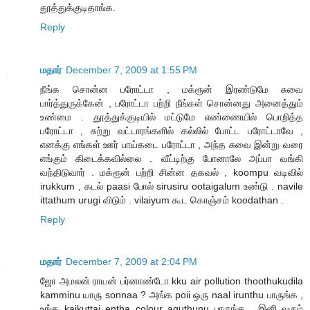
தூத்துக்குடிதாங்க.
Reply
மதார்
December 7, 2009 at 1:55 PM
நீங்க சொன்ன பரோட்டா , மக்ரூன் இரண்டுமே சுவை
பார்த்துருக்கேன் , பரோட்டா பற்றி நீங்கள் சொன்னது அனைத்தும்
உண்மை . தூத்துக்குடியில் மட்டுமே எண்ணையில் பொறித்த
பரோட்டா , சுற்று வட்டாரங்களில் கல்லில் போட்ட பரோட்டாவே ,
எனக்கு எங்கள் ஊர் பாய்கடை பரோட்டா , அந்த சுவை இன்று வரை
எங்கும் கிடைக்கவில்லை . வீட்டிற்கு போனாலே அப்பா வங்கி
வந்திடுவார் . மக்ரூன் பற்றி சின்ன தகவல் , koompu வடிவில்
irukkum , கடல் paasi போல் sirusiru ootaigalum உண்டு . navile
ittathum urugi விடும் . vilaiyum கூட கொஞ்சம் koodathan .
Reply
மதார்
December 7, 2009 at 2:04 PM
ஜோ அமலன் ராயன் பர்னாண்டோ kku air pollution thoothukudila
kamminu யாரு sonnaa ? அங்க poii ஒரு naal irunthu பாருங்க ,
உங்க kaikuttai entha colour aguthunu பாருங்க , இனி வரும்