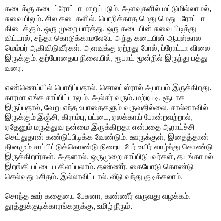
கடைக்கு கடை ப்ரோட்டா மாறுப்படும். அளவுகளில் மட்டுமில்லாமல்,
சுவையிலும். சில கடைகளில், பொறிக்காத மெது மெது பரோட்டா
கிடைக்கும். ஒரு முறை பார்த்து, ஒரு கடையின் சுவை பிடித்து
விட்டால், சந்தா கொடுக்காமலேயே அந்த கடையின் ஆயுள்கால
மெம்பர் ஆகிவிடுவீர்கள். அளவுக்கு ஏற்றது போல், ப்ரோட்டா விலை
இருக்கும். தற்போதைய நிலையில், ரூபாய் மூன்றில் இருந்து பத்து
வரை.
எண்ணெய்யில் பொறிப்பதால், கொலட்ஸ்ரால் அபாயம் இருக்கிறது.
காரமா எங்க சாப்பிட்டாலும், அல்சர் வரும். மற்றபடி, சூடாக
இருப்பதால், வேறு எந்த உபாதைகளும் வருவதில்லை. சால்னாவில்
இருக்கும் இஞ்சி, கிராம்பு, பட்டை, ஏலக்காய் போன்றவற்றால்,
ஏதேனும் மருத்துவ நன்மை இருக்கிறதா என்பதை ஆராய்ச்சி
செய்துதான் கண்டுப்பிடிக்க வேண்டும். ஊருக்குள், இதைத்தான்
தினமும் சாப்பிட்டுக்கொண்டு நிறைய பேர் உயிர் வாழ்ந்து கொண்டு
இருக்கிறார்கள். அதனால், ஒருமுறை சாப்பிடுபவர்கள், தயங்காமல்
இறங்கி பட்டைய கிளப்பலாம். தண்ணீர், கையோடு கொண்டு
செல்வது உசிதம். இல்லாவிட்டால், வீடு வந்து குடிக்கலாம்.
சொந்த ஊர் கதையை பேசுனா, கண்ணீர் வருவது வழக்கம்.
தூத்துக்குடிக்காரங்களுக்கு, உமிழ் நீரும்.