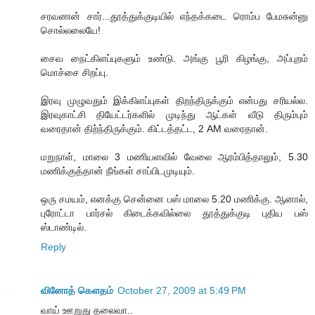
சரவணன் சார்...தூத்துக்குடியில் எந்தக்கடை ரொம்ப பேமசுன்னு
சொல்லலையே!
சைவ நைட்கிளப்புகளும் உண்டு. அங்கு பூரி கிழங்கு, அப்புறம்
மொச்சை சிறப்பு.
இரவு முழுவதும் இக்கிளப்புகள் திறந்திருக்கும் என்பது சரியல்ல.
இரவுகாட்சி தியேட்டர்களில் முடிந்து ஆட்கள் வீடு திரும்பும்
வரைதான் திற்ந்திருக்கும். கிட்டத்தட்ட, 2 AM வரைதான்.
மறுநாள், மாலை 3 மணியளவில் வேலை ஆரம்பித்தாலும், 5.30
மணிக்குத்தான் நீங்கள் சாப்பிடமுடியும்.
ஒரு சமயம், எனக்கு சென்னை பஸ் மாலை 5.20 மணிக்கு. ஆனால்,
புரோட்டா பார்சல் கிடைக்கவில்லை தூத்துக்குடி புதிய பஸ்
ஸ்டாண்டில்.
Reply
வினோத் கெளதம்
October 27, 2009 at 5:49 PM
வாய் ஊறுது தலைவா..