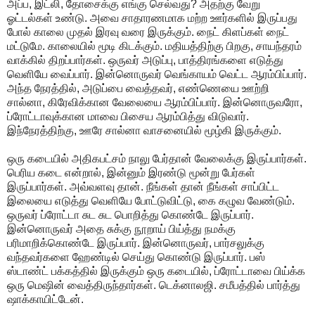
அப்ப, இட்லி, தோசைக்கு எங்கு செல்வது? அதற்கு வேறு
ஓட்டல்கள் உண்டு. அவை சாதாரணமாக மற்ற ஊர்களில் இருப்பது
போல் காலை முதல் இரவு வரை இருக்கும். நைட் கிளப்கள் நைட்
மட்டுமே. காலையில் மூடி கிடக்கும். மதியத்திற்கு பிறகு, சாயந்தரம்
வாக்கில் திறப்பார்கள். ஒருவர் அடுப்பு, பாத்திரங்களை எடுத்து
வெளியே வைப்பார். இன்னொருவர் வெங்காயம் வெட்ட ஆரம்பிப்பார்.
அந்த நேரத்தில், அடுப்பை வைத்தவர், எண்ணெயை ஊற்றி
சால்னா, கிரேவிக்கான வேலையை ஆரம்பிப்பார். இன்னொருவரோ,
ப்ரோட்டாவுக்கான மாவை பிசைய ஆரம்பித்து விடுவார்.
இந்நேரத்திற்கு, ஊரே சால்னா வாசனையில் மூழ்கி இருக்கும்.
ஒரு கடையில் அதிகபட்சம் நாலு பேர்தான் வேலைக்கு இருப்பார்கள்.
பெரிய கடை என்றால், இன்னும் இரண்டு மூன்று பேர்கள்
இருப்பார்கள். அவ்வளவு தான். நீங்கள் தான் நீங்கள் சாப்பிட்ட
இலையை எடுத்து வெளியே போட்டுவிட்டு, கை கழுவ வேண்டும்.
ஒருவர் ப்ரோட்டா சுட சுட பொறித்து கொண்டே இருப்பார்.
இன்னொருவர் அதை சுக்கு நூறாய் பிய்த்து நமக்கு
பரிமாறிக்கொண்டே இருப்பார். இன்னொருவர், பார்சலுக்கு
வந்தவர்களை ஹேண்டில் செய்து கொண்டு இருப்பார். பஸ்
ஸ்டாண்ட் பக்கத்தில் இருக்கும் ஒரு கடையில், ப்ரோட்டாவை பிய்க்க
ஒரு மெஷின் வைத்திருந்தார்கள். டெக்னாலஜி. சமீபத்தில் பார்த்து
ஷாக்காயிட்டேன்.