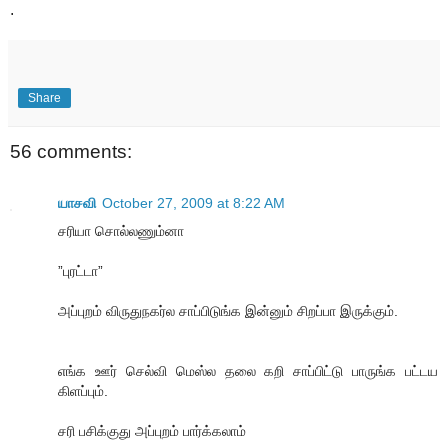
.
Share
56 comments:
யாசவி
October 27, 2009 at 8:22 AM
சரியா சொல்லணும்னா
”புரட்டா”
அப்புறம் விருதுநகர்ல சாப்பிடுங்க இன்னும் சிறப்பா இருக்கும்.
எங்க ஊர் செல்வி மெஸ்ல தலை கறி சாப்பிட்டு பாருங்க பட்டய
கிளப்பும்.
சரி பசிக்குது அப்புறம் பார்க்கலாம்