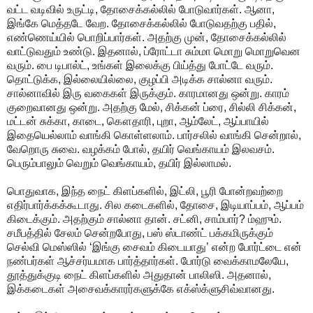
வட்ட வடிவில் உருட்டி, தோசைக்கல்லில் போடுவார்கள். ஆனா,
இங்கே மெத்தடே வேற. தோசைக்கல்லில் போடுவதற்கு பதில்,
எண்ணெய்யில் பொறிப்பார்கள். அதற்கு முன், தோசைக்கல்லில்
வாட்டுவதும் உண்டு. இதனால், ப்ரோட்டா சும்மா மொறு மொறுவென
வரும். பை டிபால்ட், உங்கள் இலைக்கு பிய்த்து போட்டே வரும்.
தொட்டுக்க, இல்லையில்லை, குழப்பி அடிக்க சால்னா வரும்.
சால்னாவில் இரு வகைகள் இருக்கும். காரமானது ஒன்று. காரம்
குறைவானது ஒன்று. அதற்கு மேல், சிக்கன் ப்ரை, சில்லி சிக்கன்,
மட்டன் சுக்கா, காடை, கௌதாரி, புறா, ஆம்லேட், ஆப்பாயில்
இதையெல்லாம் வாங்கி கொள்ளலாம். பார்சலில் வாங்கி சென்றால்,
வேறொரு சுவை. வழக்கம் போல், தயிர் வெங்காயம் இலவசம்.
பெரும்பாலும் வெறும் வெங்காயம், தயிர் இல்லாமல்.
பொதுவாக, இந்த நைட் கிளப்களில், இட்லி, பூரி போன்றவற்றை
எதிர்பார்க்கக்கூடாது. சில கடைகளில், தோசை, இடியாப்பம், ஆப்பம்
கிடைக்கும். அதற்கும் சால்னா தான். சட்னி, சாம்பார்? ம்ஹும்.
சமீபத்தில் சேலம் சென்றபோது, பஸ் ஸ்டாண்ட் பக்கமிருக்கும்
செல்வி மெஸ்ஸில் ‘இங்கு சைவம் கிடையாது’ என்ற போர்ட்டை என்
நண்பர்கள் ஆச்சர்யமாக பார்த்தார்கள். போர்டு வைக்காமலேயே,
தூத்துக்குடி நைட் கிளப்களில் அதுதான் பாலிஸி. அதனால்,
இக்கடைகள் அசைவக்காரர்களுக்கே எக்ஸ்க்ளுசிவ்வானது.