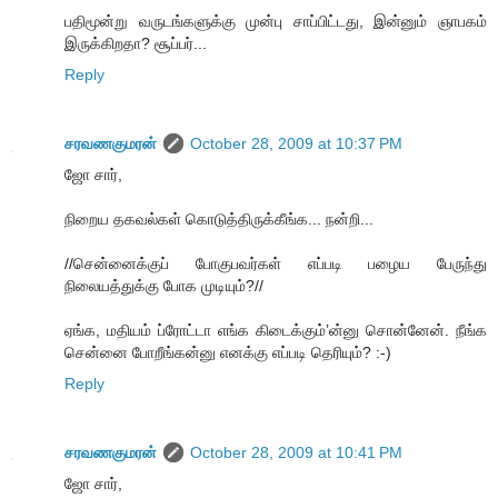
பதிமூன்று வருடங்களுக்கு முன்பு சாப்பிட்டது, இன்னும் ஞாபகம்
இருக்கிறதா? சூப்பர்...
Reply
சரவணகுமரன்
October 28, 2009 at 10:37 PM
ஜோ சார்,
நிறைய தகவல்கள் கொடுத்திருக்கீங்க... நன்றி...
//சென்னைக்குப் போகுபவர்கள் எப்படி பழைய பேருந்து
நிலையத்துக்கு போக முடியும்?//
ஏங்க, மதியம் ப்ரோட்டா எங்க கிடைக்கும்’ன்னு சொன்னேன். நீங்க
சென்னை போறீங்கன்னு எனக்கு எப்படி தெரியும்? :-)
Reply
சரவணகுமரன்
October 28, 2009 at 10:41 PM
ஜோ சார்,