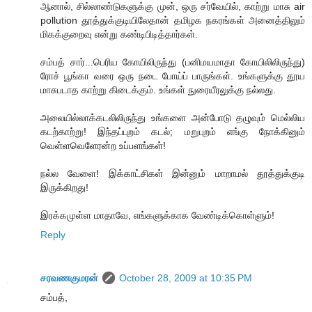
ஆனால், சில்லாண்டுகளுக்கு முன், ஒரு சர்வேயில், காற்று மாசு air
pollution தூத்துக்குடியிலேதான் தமிழக நகரங்கள் அனைத்திலும்
மிகக்குறைவு என்று கண்டிபிடித்தார்கள்.
சம்பத் சார்...பெரிய கோயிலிருந்து (பனிமயமாதா கோயிலிலிருந்து)
ரோச் பூங்கா வரை ஒரு நடை போய்ப் பாருங்கள். உங்களுக்கு தூய
மாசுபடாத காற்று கிடைக்கும். உங்கள் நுரையீரலுக்கு நல்லது.
அலையில்லாக்கடலிலிருந்து உங்களை அன்போடு தழுவும் மெல்லிய
கடற்காற்று! இந்தப்புறம் கடல்; மறுபுறம் எங்கு நோக்கினும்
வெள்ளவெளேரன்ற உப்பளங்கள்!
நல்ல வேளை! இக்காட்சிகள் இன்னும் மாறாமல் தூத்துக்குடி
இருக்கிறது!
இரக்கமுள்ள மாதாவே, எங்களுக்காக வேண்டிக்கொள்ளும்!
Reply
சரவணகுமரன்
October 28, 2009 at 10:35 PM
சம்பத்,