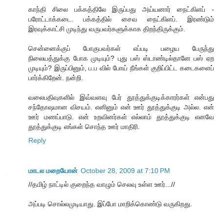
காந்தி சிலை பக்கத்திலே இருப்பது அய்யனார் நைட்கிளப் -
பரோட்டாக்கடை. பக்கத்தில் சைவ நைட்கிளப். இரண்டும்
இரவுக்காட்சி முடிந்து வருபவர்களுக்காக திறந்திருக்கும்.
சென்னைக்குப் போகுபவர்கள் எப்படி பழைய பேருந்து
நிலையத்துக்கு போக முடியும்? புது பஸ் ஸ்டாண்டில்தானே பஸ் ஏற
முடியும்? இருப்பினும், ப.ப வில் போய் நீங்கள் குறிப்பிட்ட கடைகளைப்
பார்க்கிறேன். நன்றி.
வலைபதிவுகளில் இவ்வளவு பேர் தூத்துக்குடிக்காரர்கள் என்பது
சந்தோஷமான விசயம். எனினும் என் ஊர் தூத்துக்குடி அல்ல. என்
ஊர் மணப்பாடு. என் உறவினர்கள் எல்லாம் தூத்துக்குடி எனவே
தூத்துக்குடி எங்கள் சொந்த ஊர் மாதிரி.
Reply
மாடல மறையோன்
October 28, 2009 at 7:10 PM
//தமிழ் நாட்டில் குறைந்த வாழும் செலவு உள்ள ஊர்...//
அப்படி சொல்லமுடியாது. இப்போ மாறிக்கொண்டு வருகிறது.