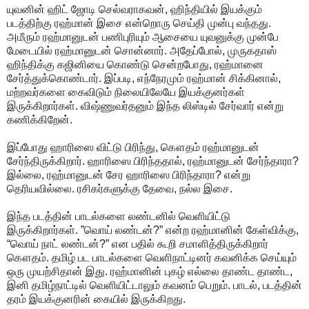
யுவனின் ஹிட் ஜோடி செல்வராகவன், ஹிந்தியில் இயக்கும்
படத்திற்கு ரஹ்மான் இசை என்றொரு செய்தி முன்பு வந்தது.
அமீரும் ரஹ்மானுடன் பணிபுரியும் ஆசையை யுவனுக்கு முன்பே
மேடையில் ரஹ்மானுடன் சொன்னார். அதேப்போல், முருகதாஸ்
ஹிந்திக்கு கஜினியை கொண்டு சென்றபோது, ரஹ்மானை
சேர்த்துக்கொண்டார். இப்படி, எந்நேரமும் ரஹ்மான் சிக்கினால்,
மற்றவர்களை கைவிடும் நிலையிலேயே இயக்குனர்கள்
இருக்கிறார்கள். விஷ்ணுவர்தனும் இந்த லிஸ்டில் சேர்வார் என்று
கணிக்கிறேன்.
இப்போது ஹாரிஸை விட்டு பிரிந்து, கௌதம் ரஹ்மானுடன்
சேர்ந்திருக்கிறார். ஹாரிஸை பிரிந்ததால், ரஹ்மானுடன் சேர்ந்தாரா?
இல்லை, ரஹ்மானுடன் சேர ஹாரிஸை பிரிந்தாரா? என்று
தெரியவில்லை. ரசிகர்களுக்கு தேவை, நல்ல இசை.
இந்த படத்தின் பாடல்களை லண்டனில் வெளியிட்டு
இருக்கிறார்கள். ”வொய் லண்டன்?” என்ற ரஹ்மானின் கேள்விக்கு,
“வொய் நாட் லண்டன்?” என பதில் கூறி சமாளித்திருக்கிறார்
கௌதம். தமிழ் பட பாடல்களை வெளிநாட்டினர் கவனிக்க செய்யும்
ஒரு முயற்சிதான் இது. ரஹ்மானின் புகழ் எல்லை தாண்ட தாண்ட,
இனி தமிழ்நாட்டில் வெளியிட்டாலும் கவனம் பெறும். பாடல், படத்தின்
தரம் இயக்குனரின் கையில் இருக்கிறது.