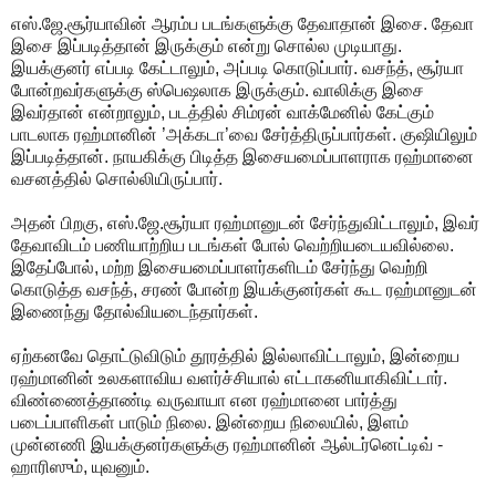
எஸ்.ஜே.சூர்யாவின் ஆரம்ப படங்களுக்கு தேவாதான் இசை. தேவா
இசை இப்படித்தான் இருக்கும் என்று சொல்ல முடியாது.
இயக்குனர் எப்படி கேட்டாலும், அப்படி கொடுப்பார். வசந்த், சூர்யா
போன்றவர்களுக்கு ஸ்பெஷலாக இருக்கும். வாலிக்கு இசை
இவர்தான் என்றாலும், படத்தில் சிம்ரன் வாக்மேனில் கேட்கும்
பாடலாக ரஹ்மானின் ’அக்கடா’வை சேர்த்திருப்பார்கள். குஷியிலும்
இப்படித்தான். நாயகிக்கு பிடித்த இசையமைப்பாளராக ரஹ்மானை
வசனத்தில் சொல்லியிருப்பார்.
அதன் பிறகு, எஸ்.ஜே.சூர்யா ரஹ்மானுடன் சேர்ந்துவிட்டாலும், இவர்
தேவாவிடம் பணியாற்றிய படங்கள் போல் வெற்றியடையவில்லை.
இதேப்போல், மற்ற இசையமைப்பாளர்களிடம் சேர்ந்து வெற்றி
கொடுத்த வசந்த், சரண் போன்ற இயக்குனர்கள் கூட ரஹ்மானுடன்
இணைந்து தோல்வியடைந்தார்கள்.
ஏற்கனவே தொட்டுவிடும் தூரத்தில் இல்லாவிட்டாலும், இன்றைய
ரஹ்மானின் உலகளாவிய வளர்ச்சியால் எட்டாகனியாகிவிட்டார்.
விண்ணைத்தாண்டி வருவாயா என ரஹ்மானை பார்த்து
படைப்பாளிகள் பாடும் நிலை. இன்றைய நிலையில், இளம்
முன்னணி இயக்குனர்களுக்கு ரஹ்மானின் ஆல்டர்னெட்டிவ் -
ஹாரிஸும், யுவனும்.