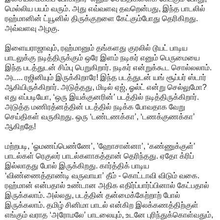
மெல்லிய பயம் வரும். அது எவ்வளவு தவறென்பது, இந்த பாடலில்
ரஹ்மானின் ட்யூனில் திருக்குறளை கேட்கும்போது தெரிகிறது.
அவ்வளவு அழகு.
இளையராஜாவும், ரஹ்மானும் தங்களது குரலில் டூயட் பாடிய
பாடலுக்கு நடித்திருக்கும் ஒரே இளம் நடிகர் எனும் பெருமையை
இந்த படத்துடன் சிம்பு பெறுகிறார். நடிகர் என்றுக்கூட சொல்லலாம்.
அட... ரஜினியும் இருக்கிறாரே! இந்த படத்துடன் யங் சூப்பர் ஸ்டார்
ஆகியிருக்கிறார். அடுத்தது, மிடில் ஏஜ், ஓல்ட் என்று செல்லுமோ?
எது எப்படியோ, ‘ஒரு இயக்குனரின்’ படத்தில் நடித்திருக்கிறார்.
அடுத்த மணிரத்னத்தின் படத்தில் நடிக்க போவதாக வேறு
செய்திகள் வருகிறது. ஒரு ‘டண்டணக்கா’, ‘டணக்குணக்கா’
ஆகிறதே!
மற்றபடி, ’ஓமணப்பெண்ணே’, ’ஹோசான்னா’, ‘கண்ணுக்குள்’
பாடல்கள் ரெகுலர் பாடல்களாகத்தான் தெரிந்தது. ஏதோ க்ரிப்
இல்லாதது போல் இருக்கிறது. கார்த்திக் பாடிய
‘விண்ணைத்தாண்டி வருவாயா’ தீம் - கொட்டாவி விடும் வகை.
ரஹ்மான் என்பதால் உண்டான அதிக எதிர்ப்பார்ப்பினால் கேட்பதால்
இருக்கலாம். அல்லது, படத்தின் தன்மைக்கேற்றாற் போல்
இருக்கலாம். தமிழ் சினிமா பாடல் என்கிற இலக்கணத்திற்குள்
எங்கும் வராத ‘அரோமலே’ பாடலையும், உடனே புரிந்துக்கொள்வதும்,