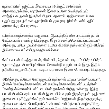
ரஹ்மானின் டிஜிட்டல் இசையை ரசிக்கும் ரசிகர்கள்
அனைவருக்கும், ஹாரிஸின் இசை உடனே பிடித்துவிடும்
சாத்தியகூறுகள் இருக்கின்றன. ஆனால், ரஹ்மானை போல
புதுப்புது முயற்சிகள் ஹாரிஸிடம் குறைவு. இன்ஸ்டண்ட் ஹிட்,
ஒரளவுக்கு கியாரண்டி.
விண்ணைத்தாண்டி வருவாயா ஆல்பத்தில் சில பாடல்கள் தான்
கேட்டவுடன் எனக்கு பிடித்தது. இது செண்டிமெண்ட் ப்ராப்ளமா?
அல்லது, புதிய முயற்சிகளை உடனே கிரகித்துக்கொள்ளும் ஆற்றல்
இல்லாமையா? என்று தெரியவில்லை.
கேட்டவுடன் பிடித்த பாடல், சின்மயி, தேவன் பாடிய ”உயிரே உயிரே”.
உற்சாகத்துடன் மகிழ்ச்சியை கொண்டு வரும் பாடல் இது. இதில்
நடுவில் வரும் பீட்டுடன் கூடிய நாதஸ்வர இசை ரொம்பவும் பிடித்தது.
அடுத்தது, ஸ்ரேயா கோஷலுடன் ரஹ்மான் பாடிய “மன்னிப்பாயா”.
இதில் ‘கண்டுக்கொண்டேன் கண்டுக்கொண்டேன்’ படத்தின்
“கண்டுக்கொண்டேன்” பாடலின் தாக்கம் சிறிது உள்ளது. இந்த
பாடலின் ஸ்பெஷல், பாடலின் இடையில் வரும் திருக்குறள். ரஹ்மான்
இசையை ரசித்துக்கேட்கும் எனக்கே, ‘ரஹ்மான் திருக்குறளுக்கு
இசையமைக்கப் போகிறார்’, ‘ரஹ்மான் தமிழ்த்தாய் வாழ்த்திற்கு
இசையமைக்கப் போகிறார்’ எனும் செய்திகளைக் கேட்கும் போது,