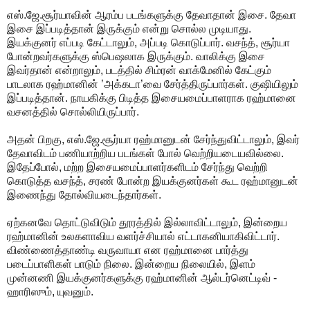
எஸ்.ஜே.சூர்யாவின் ஆரம்ப படங்களுக்கு தேவாதான் இசை. தேவா
இசை இப்படித்தான் இருக்கும் என்று சொல்ல முடியாது.
இயக்குனர் எப்படி கேட்டாலும், அப்படி கொடுப்பார். வசந்த், சூர்யா
போன்றவர்களுக்கு ஸ்பெஷலாக இருக்கும். வாலிக்கு இசை
இவர்தான் என்றாலும், படத்தில் சிம்ரன் வாக்மேனில் கேட்கும்
பாடலாக ரஹ்மானின் ’அக்கடா’வை சேர்த்திருப்பார்கள். குஷியிலும்
இப்படித்தான். நாயகிக்கு பிடித்த இசையமைப்பாளராக ரஹ்மானை
வசனத்தில் சொல்லியிருப்பார்.
அதன் பிறகு, எஸ்.ஜே.சூர்யா ரஹ்மானுடன் சேர்ந்துவிட்டாலும், இவர்
தேவாவிடம் பணியாற்றிய படங்கள் போல் வெற்றியடையவில்லை.
இதேப்போல், மற்ற இசையமைப்பாளர்களிடம் சேர்ந்து வெற்றி
கொடுத்த வசந்த், சரண் போன்ற இயக்குனர்கள் கூட ரஹ்மானுடன்
இணைந்து தோல்வியடைந்தார்கள்.
ஏற்கனவே தொட்டுவிடும் தூரத்தில் இல்லாவிட்டாலும், இன்றைய
ரஹ்மானின் உலகளாவிய வளர்ச்சியால் எட்டாகனியாகிவிட்டார்.
விண்ணைத்தாண்டி வருவாயா என ரஹ்மானை பார்த்து
படைப்பாளிகள் பாடும் நிலை. இன்றைய நிலையில், இளம்
முன்னணி இயக்குனர்களுக்கு ரஹ்மானின் ஆல்டர்னெட்டிவ் -
ஹாரிஸும், யுவனும்.