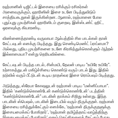
ரஹ்மானின் டிஜிட்டல் இசையை ரசிக்கும் ரசிகர்கள்
அனைவருக்கும், ஹாரிஸின் இசை உடனே பிடித்துவிடும்
சாத்தியகூறுகள் இருக்கின்றன. ஆனால், ரஹ்மானை போல
புதுப்புது முயற்சிகள் ஹாரிஸிடம் குறைவு. இன்ஸ்டண்ட் ஹிட்,
ஒரளவுக்கு கியாரண்டி.
விண்ணைத்தாண்டி வருவாயா ஆல்பத்தில் சில பாடல்கள் தான்
கேட்டவுடன் எனக்கு பிடித்தது. இது செண்டிமெண்ட் ப்ராப்ளமா?
அல்லது, புதிய முயற்சிகளை உடனே கிரகித்துக்கொள்ளும் ஆற்றல்
இல்லாமையா? என்று தெரியவில்லை.
கேட்டவுடன் பிடித்த பாடல், சின்மயி, தேவன் பாடிய ”உயிரே உயிரே”.
உற்சாகத்துடன் மகிழ்ச்சியை கொண்டு வரும் பாடல் இது. இதில்
நடுவில் வரும் பீட்டுடன் கூடிய நாதஸ்வர இசை ரொம்பவும் பிடித்தது.
அடுத்தது, ஸ்ரேயா கோஷலுடன் ரஹ்மான் பாடிய “மன்னிப்பாயா”.
இதில் ‘கண்டுக்கொண்டேன் கண்டுக்கொண்டேன்’ படத்தின்
“கண்டுக்கொண்டேன்” பாடலின் தாக்கம் சிறிது உள்ளது. இந்த
பாடலின் ஸ்பெஷல், பாடலின் இடையில் வரும் திருக்குறள். ரஹ்மான்
இசையை ரசித்துக்கேட்கும் எனக்கே, ‘ரஹ்மான் திருக்குறளுக்கு
இசையமைக்கப் போகிறார்’, ‘ரஹ்மான் தமிழ்த்தாய் வாழ்த்திற்கு
இசையமைக்கப் போகிறார்’ எனும் செய்திகளைக் கேட்கும் போது,