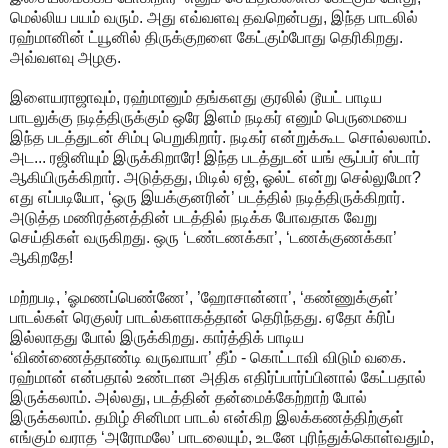
மெல்லிய பயம் வரும். அது எவ்வளவு தவறென்பது, இந்த பாடலில்
ரஹ்மானின் ட்யூனில் திருக்குறளை கேட்கும்போது தெரிகிறது.
அவ்வளவு அழகு.
இளையராஜாவும், ரஹ்மானும் தங்களது குரலில் டூயட் பாடிய
பாடலுக்கு நடித்திருக்கும் ஒரே இளம் நடிகர் எனும் பெருமையை
இந்த படத்துடன் சிம்பு பெறுகிறார். நடிகர் என்றுக்கூட சொல்லலாம்.
அட... ரஜினியும் இருக்கிறாரே! இந்த படத்துடன் யங் சூப்பர் ஸ்டார்
ஆகியிருக்கிறார். அடுத்தது, மிடில் ஏஜ், ஓல்ட் என்று செல்லுமோ?
எது எப்படியோ, ‘ஒரு இயக்குனரின்’ படத்தில் நடித்திருக்கிறார்.
அடுத்த மணிரத்னத்தின் படத்தில் நடிக்க போவதாக வேறு
செய்திகள் வருகிறது. ஒரு ‘டண்டணக்கா’, ‘டணக்குணக்கா’
ஆகிறதே!
மற்றபடி, ’ஓமணப்பெண்ணே’, ’ஹோசான்னா’, ‘கண்ணுக்குள்’
பாடல்கள் ரெகுலர் பாடல்களாகத்தான் தெரிந்தது. ஏதோ க்ரிப்
இல்லாதது போல் இருக்கிறது. கார்த்திக் பாடிய
‘விண்ணைத்தாண்டி வருவாயா’ தீம் - கொட்டாவி விடும் வகை.
ரஹ்மான் என்பதால் உண்டான அதிக எதிர்ப்பார்ப்பினால் கேட்பதால்
இருக்கலாம். அல்லது, படத்தின் தன்மைக்கேற்றாற் போல்
இருக்கலாம். தமிழ் சினிமா பாடல் என்கிற இலக்கணத்திற்குள்
எங்கும் வராத ‘அரோமலே’ பாடலையும், உடனே புரிந்துக்கொள்வதும்,