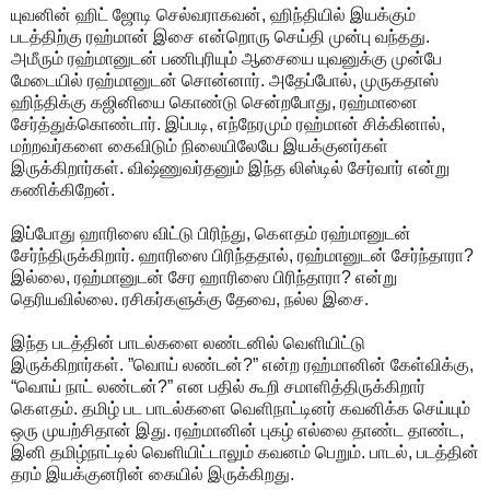
யுவனின் ஹிட் ஜோடி செல்வராகவன், ஹிந்தியில் இயக்கும்
படத்திற்கு ரஹ்மான் இசை என்றொரு செய்தி முன்பு வந்தது.
அமீரும் ரஹ்மானுடன் பணிபுரியும் ஆசையை யுவனுக்கு முன்பே
மேடையில் ரஹ்மானுடன் சொன்னார். அதேப்போல், முருகதாஸ்
ஹிந்திக்கு கஜினியை கொண்டு சென்றபோது, ரஹ்மானை
சேர்த்துக்கொண்டார். இப்படி, எந்நேரமும் ரஹ்மான் சிக்கினால்,
மற்றவர்களை கைவிடும் நிலையிலேயே இயக்குனர்கள்
இருக்கிறார்கள். விஷ்ணுவர்தனும் இந்த லிஸ்டில் சேர்வார் என்று
கணிக்கிறேன்.
இப்போது ஹாரிஸை விட்டு பிரிந்து, கௌதம் ரஹ்மானுடன்
சேர்ந்திருக்கிறார். ஹாரிஸை பிரிந்ததால், ரஹ்மானுடன் சேர்ந்தாரா?
இல்லை, ரஹ்மானுடன் சேர ஹாரிஸை பிரிந்தாரா? என்று
தெரியவில்லை. ரசிகர்களுக்கு தேவை, நல்ல இசை.
இந்த படத்தின் பாடல்களை லண்டனில் வெளியிட்டு
இருக்கிறார்கள். ”வொய் லண்டன்?” என்ற ரஹ்மானின் கேள்விக்கு,
“வொய் நாட் லண்டன்?” என பதில் கூறி சமாளித்திருக்கிறார்
கௌதம். தமிழ் பட பாடல்களை வெளிநாட்டினர் கவனிக்க செய்யும்
ஒரு முயற்சிதான் இது. ரஹ்மானின் புகழ் எல்லை தாண்ட தாண்ட,
இனி தமிழ்நாட்டில் வெளியிட்டாலும் கவனம் பெறும். பாடல், படத்தின்
தரம் இயக்குனரின் கையில் இருக்கிறது.