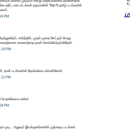
ிஸ்டில் சேர்க்க முடியுமா என்று தெரியவில்லை.ஏனென்றால்
் நல்ல ஹிட்டான பாடல்கள்.ரகுமானின் Top-5 தமிழ் படங்களில்
கலாம்.
:16 PM
டித்துவிடும், கார்த்திக். முதல் முறை கேட்கும் போது
போனதற்கான காரணத்தை தான் சொல்லியிருக்கிறேன்.
0:10 PM
ான். நான் படங்களின் தோல்வியை சொன்னேன்.
0:11 PM
ற்றி பெறவில்லயா என்ன
:58 PM
 மூடி... அதுவும் இயக்குனர்களின் முந்தைய படங்கள்