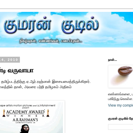
14, 2010
நான்...
டி வருவாயா
ு தமிழ்படத்திற்கு ஏ.ஆர்.ரஹ்மான் இசையமைத்திருக்கிறார்.
லத்தில் தான், அவரை பற்றி தமிழகம் அதிகம்
எண்ணங்களை, பட
பகிர்ந்து கொள்ள.
View my comple
குமரன் குடிலில் த