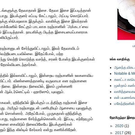
 படங்களுக்கு தேவாதான் இசை. தேவா இசை இப்படித்தான்
யாது. இயக்குனர் எப்படி கேட்டாலும், அப்படி கொடுப்பார்.
ளுக்கு ஸ்பெஷலாக இருக்கும். வாலிக்கு இசை இவர்தான்
ன் வாக்மேனில் கேட்கும் பாடலாக ரஹ்மானின் ’அக்கடா’வை
ிலும் இப்படித்தான். நாயகிக்கு பிடித்த இசையமைப்பாளராக
யிருப்பார்.
ப
ரஹ்மானுடன் சேர்ந்துவிட்டாலும், இவர் தேவாவிடம்
வெற்றியடையவில்லை. இதேப்போல், மற்ற
ந்து வெற்றி கொடுத்த வசந்த், சரண் போன்ற இயக்குனர்கள்
உங்க வசதிக்கு
தோல்வியடைந்தார்கள்.
ஆனந்த விகடனி
Notable & M
த்தில் இல்லாவிட்டாலும், இன்றைய ரஹ்மானின் உலகளாவிய
கலாட்டா காமெ
கிவிட்டார். விண்ணைத்தாண்டி வருவாயா என ரஹ்மானை
மூன்றாம் கண
ும் நிலை. இன்றைய நிலையில், இளம் முன்னணி
் ஆல்டர்னெட்டிவ் - ஹாரிஸும், யுவனும்.
வாசித்தவைகள
என் பயணங்க
கவன், ஹிந்தியில் இயக்கும் படத்திற்கு ரஹ்மான் இசை
மகேந்திரனின
தது. அமீரும் ரஹ்மானுடன் பணிபுரியும் ஆசையை யுவனுக்கு
ன் சொன்னார். அதேப்போல், முருகதாஸ் ஹிந்திக்கு
நேரமிருந்தா இதையு
, ரஹ்மானை சேர்த்துக்கொண்டார். இப்படி, எந்நேரமும்
வர்களை கைவிடும் நிலையிலேயே இயக்குனர்கள்
►
2020
(1)
ும் இந்த லிஸ்டில் சேர்வார் என்று கணிக்கிறேன்.
►
2017
(26)