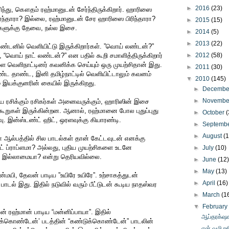
►
2016
(23)
ிந்து, கௌதம் ரஹ்மானுடன் சேர்ந்திருக்கிறார். ஹாரிஸை
ேர்ந்தாரா? இல்லை, ரஹ்மானுடன் சேர ஹாரிஸை பிரிந்தாரா?
►
2015
(15)
்களுக்கு தேவை, நல்ல இசை.
►
2014
(5)
►
2013
(22)
ண்டனில் வெளியிட்டு இருக்கிறார்கள். ”வொய் லண்டன்?”
 “வொய் நாட் லண்டன்?” என பதில் கூறி சமாளித்திருக்கிறார்
►
2012
(58)
 வெளிநாட்டினர் கவனிக்க செய்யும் ஒரு முயற்சிதான் இது.
►
2011
(30)
ண்ட தாண்ட, இனி தமிழ்நாட்டில் வெளியிட்டாலும் கவனம்
▼
2010
(145)
ம் இயக்குனரின் கையில் இருக்கிறது.
►
Decemb
►
Novemb
ை ரசிக்கும் ரசிகர்கள் அனைவருக்கும், ஹாரிஸின் இசை
ியகூறுகள் இருக்கின்றன. ஆனால், ரஹ்மானை போல புதுப்புது
►
October
(
வு. இன்ஸ்டண்ட் ஹிட், ஒரளவுக்கு கியாரண்டி.
►
Septemb
►
August
(
ல்பத்தில் சில பாடல்கள் தான் கேட்டவுடன் எனக்கு
ட் ப்ராப்ளமா? அல்லது, புதிய முயற்சிகளை உடனே
►
July
(10)
ல் இல்லாமையா? என்று தெரியவில்லை.
►
June
(12
►
May
(13)
ின்மயி, தேவன் பாடிய ”உயிரே உயிரே”. உற்சாகத்துடன்
►
April
(16)
ாடல் இது. இதில் நடுவில் வரும் பீட்டுடன் கூடிய நாதஸ்வர
►
March
(1
▼
Februar
் ரஹ்மான் பாடிய “மன்னிப்பாயா”. இதில்
ஆப்தரக்‌ஷக
்கொண்டேன்’ படத்தின் “கண்டுக்கொண்டேன்” பாடலின்
என் வழி ரஜ