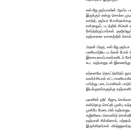
எஸ்.ஜே.சூர்யாவின் ஆரம்ப
இருக்கும் என்று சொல்ல முடி
வசந்த், சூர்யா போன்றவர்க
என்றாலும், படத்தில் சிம்ர
சேர்த்திருப்பார்கள். குஷிய
ரஹ்மானை வசனத்தில் சொல்லி
அதன் பிறகு, எஸ்.ஜே.சூர்யா 
பணியாற்றிய படங்கள் போல் 
இசையமைப்பாளர்களிடம் சேர்
கூட ரஹ்மானுடன் இணைந்து 
ஏற்கனவே தொட்டுவிடும் தூர
வளர்ச்சியால் எட்டாகனியா
பார்த்து படைப்பாளிகள் பாட
இயக்குனர்களுக்கு ரஹ்மானின
யுவனின் ஹிட் ஜோடி செல்வரா
என்றொரு செய்தி முன்பு வந்
முன்பே மேடையில் ரஹ்மானுட
கஜினியை கொண்டு சென்றபோது
ரஹ்மான் சிக்கினால், மற்ற
இருக்கிறார்கள். விஷ்ணுவர்தன