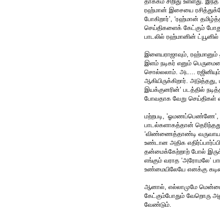
தாக்கம் சிறிது உள்ளது. இந்
ரஹ்மான் இசையை ரசித்துக்க
போகிறார்’, ‘ரஹ்மான் தமிழ்த
செய்திகளைக் கேட்கும் போத
பாடலில் ரஹ்மானின் ட்யூனில
இளையராஜாவும், ரஹ்மானும் தங
இளம் நடிகர் எனும் பெருமையை
சொல்லலாம். அட... ரஜினியும் 
ஆகியிருக்கிறார். அடுத்தது, 
இயக்குனரின்’ படத்தில் நடித்
போவதாக வேறு செய்திகள் வ
மற்றபடி, ’ஓமணப்பெண்ணே’, 
பாடல்களாகத்தான் தெரிந்தது.
‘விண்ணைத்தாண்டி வருவாயா’
உண்டான அதிக எதிர்ப்பார்ப்ப
தன்மைக்கேற்றாற் போல் இருக
எங்கும் வராத ‘அரோமலே’ பாடல
உண்மையிலேயே எனக்கு கடி
ஆனால், எல்லாமுமே மென்மைய
கேட்கும்போதும் வேறொரு அன
வேண்டும்.