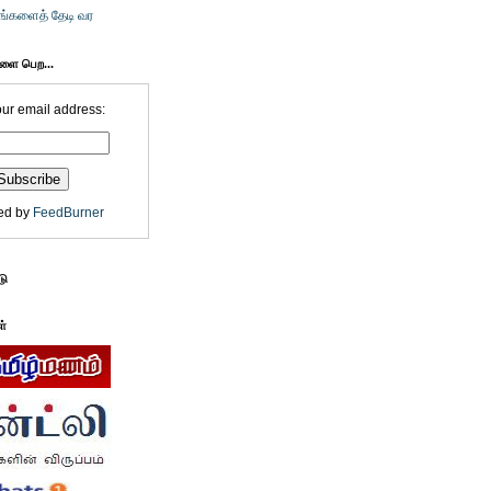
உங்களைத் தேடி வர
களை பெற...
our email address:
ed by
FeedBurner
டு
ள்