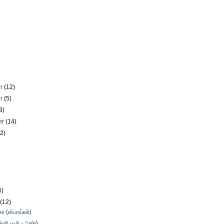
er
(12)
er
(5)
3)
er
(14)
12)
)
6)
y
(12)
ா (ஸ்பாய்லர்)
ினி வழி - அஜித்