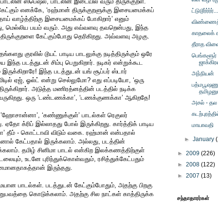
த பாடலின் ஸ்பெஷல், பாடலின் இடையில் வரும் திருக்குறள்.
ேட்கும் எனக்கே, ‘ரஹ்மான் திருக்குறளுக்கு இசையமைக்கப்
ட்டுடூர்ர்ர்ர்...
்தாய் வாழ்த்திற்கு இசையமைக்கப் போகிறார்’ எனும்
விண்ணைத்
ு, மெல்லிய பயம் வரும். அது எவ்வளவு தவறென்பது, இந்த
காதலைக் கா
் திருக்குறளை கேட்கும்போது தெரிகிறது. அவ்வளவு அழகு.
தீராத விள
்களது குரலில் டூயட் பாடிய பாடலுக்கு நடித்திருக்கும் ஒரே
பெங்களூர்
 இந்த படத்துடன் சிம்பு பெறுகிறார். நடிகர் என்றுக்கூட
ஜாக்கி
இருக்கிறாரே! இந்த படத்துடன் யங் சூப்பர் ஸ்டார்
அந்நியன்
மிடில் ஏஜ், ஓல்ட் என்று செல்லுமோ? எது எப்படியோ, ‘ஒரு
பத்மபூஷணும
திருக்கிறார். அடுத்த மணிரத்னத்தின் படத்தில் நடிக்க
தமிழனும
ருகிறது. ஒரு ‘டண்டணக்கா’, ‘டணக்குணக்கா’ ஆகிறதே!
அசல் - தல 
கடற்புரத்தில
’ஹோசான்னா’, ‘கண்ணுக்குள்’ பாடல்கள் ரெகுலர்
 ஏதோ க்ரிப் இல்லாதது போல் இருக்கிறது. கார்த்திக் பாடிய
மாயாவதி
 தீம் - கொட்டாவி விடும் வகை. ரஹ்மான் என்பதால்
►
January
ினால் கேட்பதால் இருக்கலாம். அல்லது, படத்தின்
்கலாம். தமிழ் சினிமா பாடல் என்கிற இலக்கணத்திற்குள்
►
2009
(226)
ையும், உடனே புரிந்துக்கொள்வதும், ரசித்துக்கேட்பதும்
►
2008
(122)
னமானதாகத்தான் இருந்தது.
►
2007
(13)
ான பாடல்கள். படத்துடன் கேட்கும்போதும், அதற்கு பிறகு
ுபவத்தை கொடுக்கலாம். அதற்கு சில நாட்கள் காத்திருக்க
சந்தாதாரர்கள்