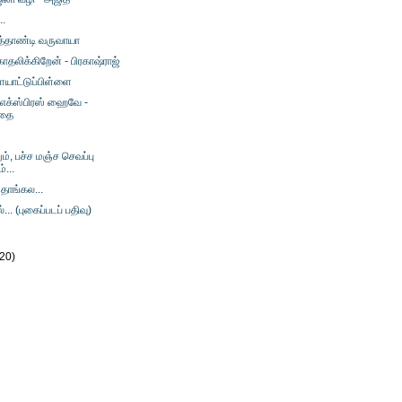
..
தாண்டி வருவாயா
தலிக்கிறேன் - பிரகாஷ்ராஜ்
ையாட்டுப்பிள்ளை
 எக்ஸ்பிரஸ் ஹைவே -
ரதை
், பச்ச மஞ்ச செவப்பு
்...
தாங்கல...
்... (புகைப்படப் பதிவு)
(20)