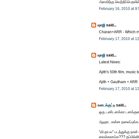
அளவிற்கு வெற்றிப்பெறவில்
February 16, 2010 at 9
ஷாஜி
said...
Charan+ARR - Which m
February 17, 2010 at 1
ஷாஜி
said...
Latest News:
Ajith's 50th film, music
Ajith + Gautham + ARR 
February 17, 2010 at 1
கடைக்குட்டி
said...
ஒரு டண்டனக்கா டனக்குன
ஆஹா.. என்ன தலைப்புங்க.
“வி.தா.வ” படத்துக்கு நான
வைக்கலாம்ல??? தப்பில்ல