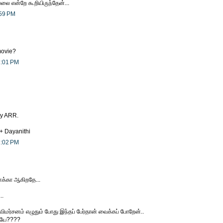
லை என்றே கூறியிருந்தேன்...
:59 PM
ovie?
2:01 PM
 by ARR.
+ Dayanithi
2:02 PM
க்கா ஆகிறதே...
..
் விமர்சனம் எழுதும் போது இந்தப் பேர்தான் வைக்கப் போறேன்..
ியே????