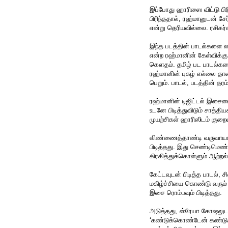
இப்போது ஹாரிஸை விட்டு பிர
பிரிந்ததால், ரஹ்மானுடன் ச
என்று தெரியவில்லை. ரசிகர
இந்த படத்தின் பாடல்களை ல
என்ற ரஹ்மானின் கேள்விக்கு,
கௌதம். தமிழ் பட பாடல்களை
ரஹ்மானின் புகழ் எல்லை தா
பெறும். பாடல், படத்தின் தர
ரஹ்மானின் டிஜிட்டல் இசைய
உடனே பிடித்துவிடும் சாத்த
முயற்சிகள் ஹாரிஸிடம் குறை
விண்ணைத்தாண்டி வருவாயா ஆ
பிடித்தது. இது செண்டிமெண்
கிரகித்துக்கொள்ளும் ஆற்ற
கேட்டவுடன் பிடித்த பாடல், ச
மகிழ்ச்சியை கொண்டு வரும் ப
இசை ரொம்பவும் பிடித்தது.
அடுத்தது, ஸ்ரேயா கோஷலுடன
‘கண்டுக்கொண்டேன் கண்டுக