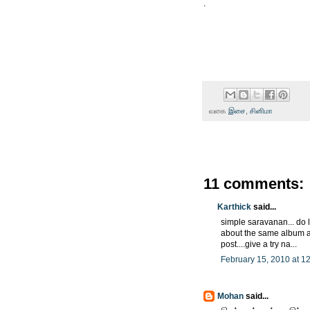
.
வகை
இசை
,
சினிமா
11 comments:
Karthick
said...
simple saravanan... do l
about the same album aft
post....give a try na...
February 15, 2010 at 1
Mohan
said...