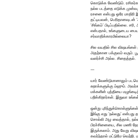
கொடுக்க வேண்டும். ரசிகர்க
நல்ல படத்தை எடுக்க முன்வர
ரசனை என்பது ஒரே மாதிரி 
தட்டியவன், பெரிதானவுடன் ‘
‘சிங்கம்’ பிடிப்பதில்லை. ச
என்பதால், உங்களுடைய பைய
சர்வாதிக்காரமில்லையா?
சில வயதில் சில விஷயங்கள் த
அதற்கான பக்குவம் வரும். ப
வளர்ச்சி அல்ல. சிதைத்தல்.
---
யார் வேண்டுமானாலும் படமெடுத
சுறாக்களுக்கு ம்ஹும். அவர
மக்களின் புத்தியை மழுங்கடி
பறிக்கிறார்கள். இதுவா உங்க
ஒன்று புரிந்துக்கொள்ளுங்கள
இங்கு எது ‘நல்லது’ என்பது 
சொல்லி அழ வைத்தால், நல்ல 
பிரச்சினையை, சில மணி நேரங
இருக்கலாம். அது வேறு விஷ
கவர்ந்தால் மட்டுமே வெற்றி. ம