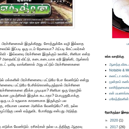
ட்ட பிரச்சினைகள் இருக்கிறது. சோத்துக்கே வழி இல்லாத
ப
ிலையில் இப்படி ஒரு படம் தேவையா? அப்படி கேட்பவர்கள்
்வி - இவ்வளவு பிரச்சினை இருக்கும் உலகில், சினிமா என்ற
உங்க வசதிக்கு
அதைவிட்டு விட்டு, கடைகடையாக ஏறி இறங்கி, ஆஸ்கார்
ட் டிவிடி வாங்கினால் அது மட்டும் பிரச்சினைகளை
ஆனந்த விகடனி
Notable & M
கலாட்டா காமெ
தில் மக்களின் பிரச்சினையை மட்டுமே பேச வேண்டும் என்று
மூன்றாம் கண
்சினையை மட்டுமே பேசிக்கொண்டிருந்தால் பிரச்சினை
வாசித்தவைகள
 பிரச்சினைகளை தீர்க்க முடியுமா? சினிமா ஒரு தொழில்
என் பயணங்க
ியான முயற்சிகள் இருக்க கூடாதா? பொழுதுபோக்கு
மகேந்திரனின
 ஒரு படம் உருவாக காரணமாக இருக்கும் பல
்கு, சரியான பலனை அளிக்க வேண்டுமே? சரி, நல்ல
ைப்பிற்கு பலன் வந்துவிட போகிறது என்பது அடுத்த
நேரமிருந்தா இதையு
►
2020
(1)
 எடுக்க வேண்டும். ரசிகர்கள் நல்ல படத்திற்கு ஆதரவு
►
2017
(26)