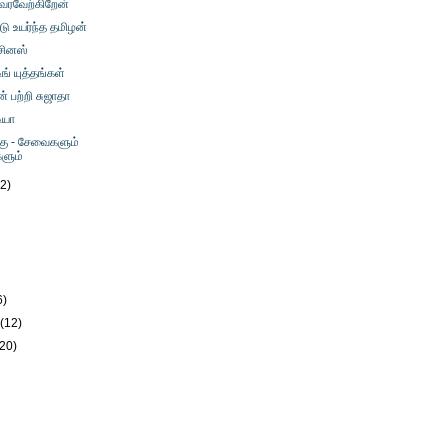
வரவேற்கிறேன்
டு உயர்ந்த தமிழன்
ிசினஸ்
ிங் யுத்தங்கள்
பற்றி சுஜாதா
ியா
்கு - சேவைகளும்
ளும்
12)
)
6)
y
(12)
(20)