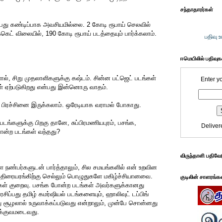
சந்தாதாரர்கள்
ன்பது கண்டிப்பாக அவசியமில்லை. 2 கோடி ரூபாய் செலவில்
க்கெட் விலையில், 190 கோடி ரூபாய் படத்தையும் பார்க்கலாம்.
பதிவு 
ஈமெயிலில் பதிவு
ால், சிறு முதலாளிகளுக்கு கஷ்டம். சின்ன பட்ஜெட் படங்கள்
Enter y
் ஏற்படுகிறது என்பது இன்னொரு வாதம்.
 பிரச்சினை இருக்கலாம். ஒரேடியாக வராமல் போகாது.
டங்களுக்கு பிறகு தானே, சுப்பிரமணியபுரம், பசங்க,
Deliver
ன்ற படங்கள் வந்தது?
விருந்தாளி பதிவே
 நண்பர்களுடன் பார்த்தாலும், சில சமயங்களில் என் உறவின
 திரையரங்கிற்கு செல்லும் பொழுதுகளே மகிழ்ச்சியானவை.
குடிலின் சாளரங்க
கள் குறைவு. பசங்க போன்ற படங்கள் அவர்களுக்கானது
ரசிப்பது தமிழ் கமர்ஷியல் படங்களையும், ஹாலிவுட் டப்பிங்
 சூழலால் உருவாக்கப்படுவது என்றாலும், முன்பே சொன்னது
பக்குவமடைவது.