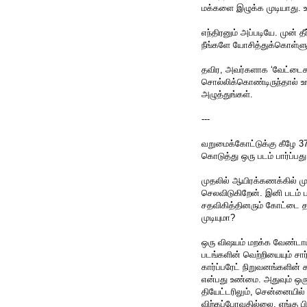
மக்களை இழுக்க முடியாது. உ
எந்திரனும் அப்படியே. முன்
நீங்களே யோசித்துக்கொள்ளு
தவிர, அவர்களாக ‘வேட்டைகார
சொல்லிக்கொண்டிருந்தால் உ
அழுத்துங்கள்.
---
வறுமைக்கோட்டுக்கு கீழே 37
கொடுத்து ஒரு படம் பார்ப்பத
முதலில் ஆயிரக்கணக்கில் மு
செலவிடுகிறேன். இனி படம் பா
சதவிகித்தினரும் கோட்டை தா
முடியுமா?
ஒரு விஷயம் மறக்க வேண்டாம்.
படங்களின் வெற்றியையும் சார்
கார்ப்பரேட் நிறுவனங்களின்
என்பது உண்மை. அதுவும் ஒருக
தியேட்டரிலும், சென்னையில் 
விற்கப்போவதில்லை. எங்கு பிட