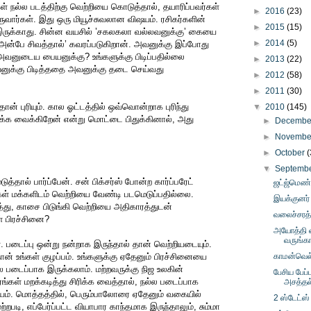
ள் நல்ல படத்திற்கு வெற்றியை கொடுத்தால், தயாரிப்பவர்கள்
►
2016
(23)
ுவார்கள். இது ஒரு மியூச்சுவலான விஷயம். ரசிகர்களின்
►
2015
(15)
இருக்காது. சின்ன வயசில் ’சகலகலா வல்லவனுக்கு’ கையை
►
2014
(5)
அன்பே சிவத்தால்’ கவரப்படுகிறான். அவனுக்கு இப்போது
ரி, அவனுடைய பையனுக்கு? உங்களுக்கு பிடிப்பதில்லை
►
2013
(22)
னுக்கு பிடித்ததை அவனுக்கு தடை செய்வது
►
2012
(58)
►
2011
(30)
ான் புரியும். கால ஓட்டத்தில் ஒவ்வொன்றாக புரிந்து
▼
2010
(145)
ூக்க வைக்கிறேன் என்று மொட்டை பிதுக்கினால், அது
►
Decemb
►
Novemb
►
October
(
▼
Septemb
்தால் பார்ப்பேன். சன் பிக்சர்ஸ் போன்ற கார்ப்பரேட்
ஜட்ஜ்மெண்
்கள் மக்களிடம் வெற்றியை வேண்டி படமெடுப்பதில்லை.
இயக்குனர் ந
த்து, காசை பிடுங்கி வெற்றியை அதிகாரத்துடன்
வலைச்சரத்
ள் பிரச்சினை?
அயோத்தி வ
வருங்க
். படைப்பு ஒன்று நன்றாக இருந்தால் தான் வெற்றியடையும்.
தான் உங்கள் குழப்பம். உங்களுக்கு ஏதேனும் பிரச்சினையை
காமன்வெல்
படைப்பாக இருக்கலாம். மற்றவருக்கு நிஜ உலகின்
பேசிய பேப்
்கள் மறக்கடித்து சிரிக்க வைத்தால், நல்ல படைப்பாக
அசத்தல
யம். மொத்தத்தில், பெரும்பாலோரை ஏதேனும் வகையில்
2 ஸ்டேட்ஸ்
ற்றபடி, எப்பேர்ப்பட்ட வியாபார காந்தமாக இருந்தாலும், சும்மா