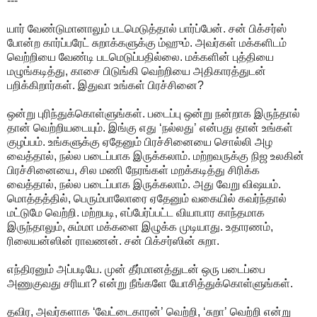
---
யார் வேண்டுமானாலும் படமெடுத்தால் பார்ப்பேன். சன் பிக்சர்ஸ்
போன்ற கார்ப்பரேட் சுறாக்களுக்கு ம்ஹும். அவர்கள் மக்களிடம்
வெற்றியை வேண்டி படமெடுப்பதில்லை. மக்களின் புத்தியை
மழுங்கடித்து, காசை பிடுங்கி வெற்றியை அதிகாரத்துடன்
பறிக்கிறார்கள். இதுவா உங்கள் பிரச்சினை?
ஒன்று புரிந்துக்கொள்ளுங்கள். படைப்பு ஒன்று நன்றாக இருந்தால்
தான் வெற்றியடையும். இங்கு எது ‘நல்லது’ என்பது தான் உங்கள்
குழப்பம். உங்களுக்கு ஏதேனும் பிரச்சினையை சொல்லி அழ
வைத்தால், நல்ல படைப்பாக இருக்கலாம். மற்றவருக்கு நிஜ உலகின்
பிரச்சினையை, சில மணி நேரங்கள் மறக்கடித்து சிரிக்க
வைத்தால், நல்ல படைப்பாக இருக்கலாம். அது வேறு விஷயம்.
மொத்தத்தில், பெரும்பாலோரை ஏதேனும் வகையில் கவர்ந்தால்
மட்டுமே வெற்றி. மற்றபடி, எப்பேர்ப்பட்ட வியாபார காந்தமாக
இருந்தாலும், சும்மா மக்களை இழுக்க முடியாது. உதாரணம்,
ரிலையன்ஸின் ராவணன். சன் பிக்சர்ஸின் சுறா.
எந்திரனும் அப்படியே. முன் தீர்மானத்துடன் ஒரு படைப்பை
அணுகுவது சரியா? என்று நீங்களே யோசித்துக்கொள்ளுங்கள்.
தவிர, அவர்களாக ‘வேட்டைகாரன்’ வெற்றி, ‘சுறா’ வெற்றி என்று