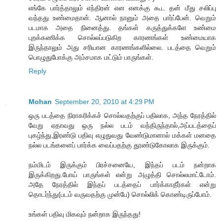
எங்கே பார்த்தாலும் எந்திரன் என எனக்கு கூட தன் மீது சலிப்பு
வந்தது உண்மைதான். ஆனால் நானும் அதை பார்ப்பேன். வெறும்
படமாக அதை நினைத்து. தங்கள் கருத்துக்களே உண்மை
புறக்கணிக்க சொல்லப்படுகிற காரணங்கள் உண்மையாக
இருந்தாலும் அது சரியான காரணங்களில்லை. படத்தை வெறும்
பொழுதுபோக்கு அம்சமாக மட்டும் பாருங்கள்.
Reply
Mohan
September 20, 2010 at 4:29 PM
ஒரு படத்தை நிராகரிக்கச் சொல்வதற்குப் பதிலாக, அந்த நேரத்தில்
வேறு ஏதாவது ஒரு நல்ல படம் வந்திருந்தால்,அப்படத்தைப்
புகழ்ந்து,இரண்டு பதிவு எழுதுவது வேண்டுமானால் மக்கள் மனதை
நல்ல படங்களைப் பார்க்க வைப்பதற்கு தூண்டுகோலாக இருக்கும்.
நம்மிடம் இருக்கும் பிரச்சனையே, இந்தப் படம் நன்றாக
இருக்கிறது.போய் பாருங்கள் என்று அழுத்தி சொல்லமாட்டோம்.
அதே நேரத்தில் இந்தப் படத்தைப் பார்க்காதீர்கள் என்று
தொடர்ந்து(படம் வருவதற்கு முன்பே) சொல்லிக் கொண்டிருப்போம்.
உங்கள் பதிவு மிகவும் நன்றாக இருந்தது!