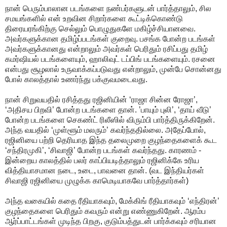
நான் பெரும்பாலான படங்களை நண்பர்களுடன் பார்த்தாலும், சில
சமயங்களில் என் உறவின சிறார்களை கூட்டிக்கொண்டு
திரையரங்கிற்கு செல்லும் பொழுதுகளே மகிழ்ச்சியானவை.
அவர்களுக்கான தமிழ்ப்படங்கள் குறைவு. பசங்க போன்ற படங்கள்
அவர்களுக்கானது என்றாலும் அவர்கள் பெரிதும் ரசிப்பது தமிழ்
கமர்ஷியல் படங்களையும், ஹாலிவுட் டப்பிங் படங்களையும். ரசனை
என்பது சூழலால் உருவாக்கப்படுவது என்றாலும், முன்பே சொன்னது
போல் காலத்தால் உணர்ந்து பக்குவமடைவது.
நான் சிறுவயதில் ரசித்தது ரஜினியின் ‘ராஜா சின்ன ரோஜா’,
‘அதிசய பிறவி’ போன்ற படங்களை தான். ’பாயும் புலி’, ‘தாய் வீடு’
போன்ற படங்களை செகண்ட் ரிலீஸில் விரும்பி பார்த்திருக்கிறேன்.
அந்த வயதில் ‘முள்ளூம் மலரும்’ கவர்ந்ததில்லை. அதேப்போல்,
ரஜினியை பற்றி தெரியாத இந்த தலைமுறை குழந்தைகளைக் கூட
‘சந்திரமுகி’, ‘சிவாஜி’ போன்ற படங்கள் கவர்ந்தது. காரணம் -
இன்றைய காலத்தில் பலர் காப்பியடித்தாலும் ரஜினிக்கே உரிய
வித்தியாசமான நடை, உடை, பாவனை தான். (வட இந்தியர்கள்
சிவாஜி ரஜினியை முழுக்க காமெடியாகவே பார்த்தார்கள்)
அந்த வகையில் கதை ரீதியாகவும், மேக்கிங் ரீதியாகவும் ‘எந்திரன்’
குழந்தைகளை பெரிதும் கவரும் என்று எண்ணுகிறேன். ஆரம்ப
ஆர்ப்பாட்டங்கள் முடிந்த பிறகு, குடும்பத்துடன் பார்க்கவும் சரியான