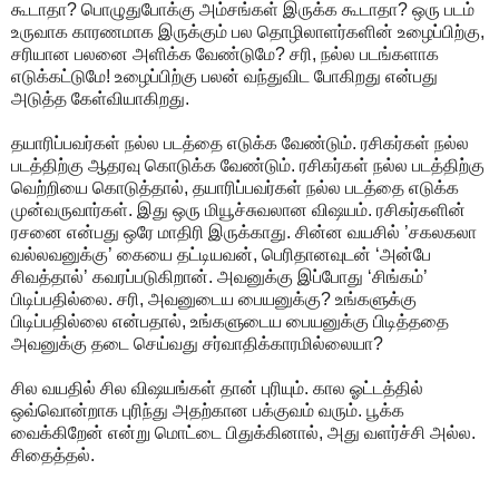
கூடாதா? பொழுதுபோக்கு அம்சங்கள் இருக்க கூடாதா? ஒரு படம்
உருவாக காரணமாக இருக்கும் பல தொழிலாளர்களின் உழைப்பிற்கு,
சரியான பலனை அளிக்க வேண்டுமே? சரி, நல்ல படங்களாக
எடுக்கட்டுமே! உழைப்பிற்கு பலன் வந்துவிட போகிறது என்பது
அடுத்த கேள்வியாகிறது.
தயாரிப்பவர்கள் நல்ல படத்தை எடுக்க வேண்டும். ரசிகர்கள் நல்ல
படத்திற்கு ஆதரவு கொடுக்க வேண்டும். ரசிகர்கள் நல்ல படத்திற்கு
வெற்றியை கொடுத்தால், தயாரிப்பவர்கள் நல்ல படத்தை எடுக்க
முன்வருவார்கள். இது ஒரு மியூச்சுவலான விஷயம். ரசிகர்களின்
ரசனை என்பது ஒரே மாதிரி இருக்காது. சின்ன வயசில் ’சகலகலா
வல்லவனுக்கு’ கையை தட்டியவன், பெரிதானவுடன் ‘அன்பே
சிவத்தால்’ கவரப்படுகிறான். அவனுக்கு இப்போது ‘சிங்கம்’
பிடிப்பதில்லை. சரி, அவனுடைய பையனுக்கு? உங்களுக்கு
பிடிப்பதில்லை என்பதால், உங்களுடைய பையனுக்கு பிடித்ததை
அவனுக்கு தடை செய்வது சர்வாதிக்காரமில்லையா?
சில வயதில் சில விஷயங்கள் தான் புரியும். கால ஓட்டத்தில்
ஒவ்வொன்றாக புரிந்து அதற்கான பக்குவம் வரும். பூக்க
வைக்கிறேன் என்று மொட்டை பிதுக்கினால், அது வளர்ச்சி அல்ல.
சிதைத்தல்.