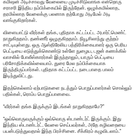
கமிஷன் அடிச்சாவது வேலையை முடிச்சிடுவாங்க என்றொரு
சராசரி இந்திய நம்பிக்கையில் இருந்தேன். ஒழுக்கமில்லாத,
தரமில்லாத வேலைக்கு பலனாக தற்போது அடிமேல் அடி
வாங்குகிறார்கள்.
விளையாட்டு வீரர்கள் தங்க, புதிதாக கட்டப்பட்ட அபார்ட்மெண்ட்
நாறுகிறதாம். தண்ணீர் ஒழுகுகிறதாம். நியூசிலாந்து குற்றம்
சாட்டியுள்ளது. ஒரு ஆஸ்திரேலிய பத்திரிக்கையாளர் ஒரு பெரிய
பெட்டியை எடுத்துக்கொண்டு உள்ளே நுழைய, டஜன் கணக்கில்
வாசலில் போலீஸ்காரர்கள் இருந்தாலும், யாரும் பெட்டியை
பரிசோதிக்கவில்லையாம். துரை மேல நம்பிக்கையாக
இருந்திருப்பார்கள். புதிதாக கட்டப்பட்ட நடைபாதை பாலம்
இடிந்துவிட்டது.
இதற்கெல்லாம் ஏற்பாடுகளை நடத்தும் பொறுப்பாளர்கள் சொல்லும்
பதில்கள், ரொம்ப பொறுப்பானவை.
“வீரர்கள் தங்க இருக்கும் இடங்கள் நாறுகிறதாமே?”
“ஒவ்வொருவருக்கும் ஒவ்வொரு ஸ்டாண்டர்ட் இருக்கும். இது
இந்திய ஸ்டாண்டர்ட். வேலை செய்பவர்கள், அதே கழிவறையை
பயன்படுத்துவதால் இந்த பிரச்சினை. சீக்கிரம் கழுவிடலாம்.”