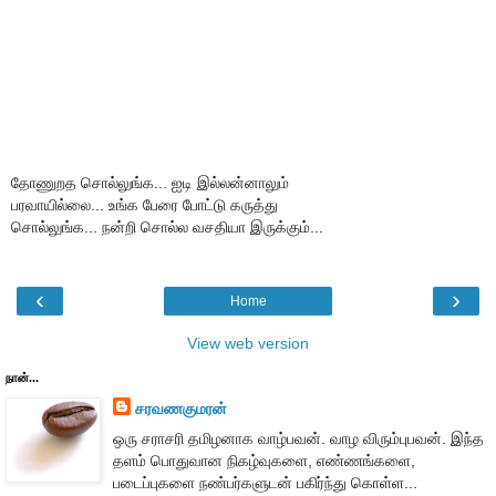
தோணுறத சொல்லுங்க... ஐடி இல்லன்னாலும்
பரவாயில்லை... உங்க பேரை போட்டு கருத்து
சொல்லுங்க... நன்றி சொல்ல வசதியா இருக்கும்...
‹
›
Home
View web version
நான்...
சரவணகுமரன்
ஒரு சராசரி தமிழனாக வாழ்பவன். வாழ விரும்புபவன். இந்த
தளம் பொதுவான நிகழ்வுகளை, எண்ணங்களை,
படைப்புகளை நண்பர்களுடன் பகிர்ந்து கொள்ள...