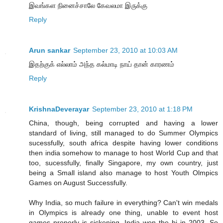
இவங்கள நினைச்சாலே கேவலமா இருக்கு
Reply
Arun sankar
September 23, 2010 at 10:03 AM
இதற்குக் எல்லாம் அந்த கல்மாடி நாய் தான் காரணம்
Reply
KrishnaDeverayar
September 23, 2010 at 1:18 PM
China, though, being corrupted and having a lower
standard of living, still managed to do Summer Olympics
sucessfully, south africa despite having lower conditions
then india somehow to manage to host World Cup and that
too, sucessfully, finally Singapore, my own country, just
being a Small island also manage to host Youth Olmpics
Games on August Successfully.
Why India, so much failure in everything? Can't win medals
in Olympics is already one thing, unable to event host
games properly is sickening. India won the bi in 2003. So