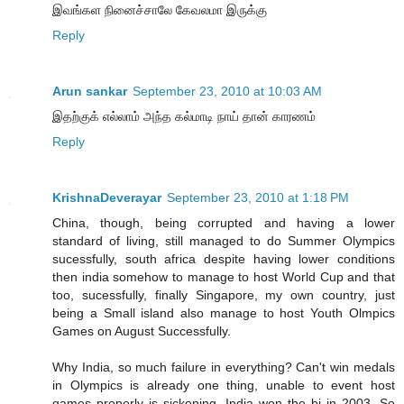
இவங்கள நினைச்சாலே கேவலமா இருக்கு
Reply
Arun sankar
September 23, 2010 at 10:03 AM
இதற்குக் எல்லாம் அந்த கல்மாடி நாய் தான் காரணம்
Reply
KrishnaDeverayar
September 23, 2010 at 1:18 PM
China, though, being corrupted and having a lower
standard of living, still managed to do Summer Olympics
sucessfully, south africa despite having lower conditions
then india somehow to manage to host World Cup and that
too, sucessfully, finally Singapore, my own country, just
being a Small island also manage to host Youth Olmpics
Games on August Successfully.
Why India, so much failure in everything? Can't win medals
in Olympics is already one thing, unable to event host
games properly is sickening. India won the bi in 2003. So