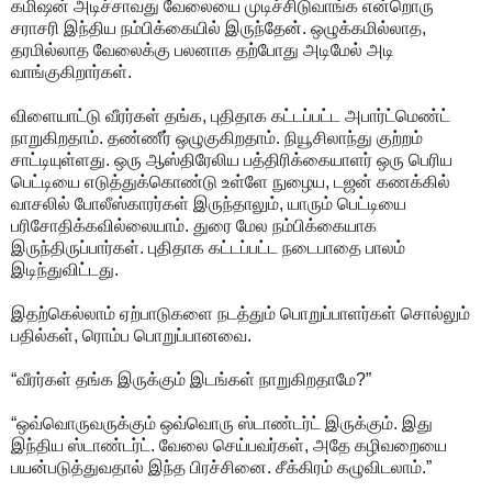
கமிஷன் அடிச்சாவது வேலையை முடிச்சிடுவாங்க என்றொரு
சராசரி இந்திய நம்பிக்கையில் இருந்தேன். ஒழுக்கமில்லாத,
தரமில்லாத வேலைக்கு பலனாக தற்போது அடிமேல் அடி
வாங்குகிறார்கள்.
விளையாட்டு வீரர்கள் தங்க, புதிதாக கட்டப்பட்ட அபார்ட்மெண்ட்
நாறுகிறதாம். தண்ணீர் ஒழுகுகிறதாம். நியூசிலாந்து குற்றம்
சாட்டியுள்ளது. ஒரு ஆஸ்திரேலிய பத்திரிக்கையாளர் ஒரு பெரிய
பெட்டியை எடுத்துக்கொண்டு உள்ளே நுழைய, டஜன் கணக்கில்
வாசலில் போலீஸ்காரர்கள் இருந்தாலும், யாரும் பெட்டியை
பரிசோதிக்கவில்லையாம். துரை மேல நம்பிக்கையாக
இருந்திருப்பார்கள். புதிதாக கட்டப்பட்ட நடைபாதை பாலம்
இடிந்துவிட்டது.
இதற்கெல்லாம் ஏற்பாடுகளை நடத்தும் பொறுப்பாளர்கள் சொல்லும்
பதில்கள், ரொம்ப பொறுப்பானவை.
“வீரர்கள் தங்க இருக்கும் இடங்கள் நாறுகிறதாமே?”
“ஒவ்வொருவருக்கும் ஒவ்வொரு ஸ்டாண்டர்ட் இருக்கும். இது
இந்திய ஸ்டாண்டர்ட். வேலை செய்பவர்கள், அதே கழிவறையை
பயன்படுத்துவதால் இந்த பிரச்சினை. சீக்கிரம் கழுவிடலாம்.”