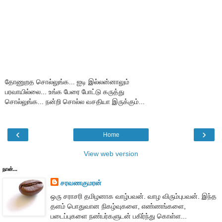
தோணுறத சொல்லுங்க... ஐடி இல்லன்னாலும்
பரவாயில்லை... உங்க பேரை போட்டு கருத்து
சொல்லுங்க... நன்றி சொல்ல வசதியா இருக்கும்...
‹
›
Home
View web version
நான்...
சரவணகுமரன்
ஒரு சராசரி தமிழனாக வாழ்பவன். வாழ விரும்புபவன். இந்த
தளம் பொதுவான நிகழ்வுகளை, எண்ணங்களை,
படைப்புகளை நண்பர்களுடன் பகிர்ந்து கொள்ள...