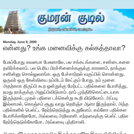
Monday, June 8, 2009
என்னது? உங்க மனைவிக்கு கல்கத்தாவா?
பேசும்போது கவனமா பேசுனாலே, பல சங்கடங்களை, சண்டைகளை
தவிர்க்கலாம். பல பெரிய பிரச்சினைக்களுக்கு காரணம், நாக்குல
சனின்னு சொல்லுவாங்க. ஒரு பேச்சாற்றல் வகுப்பில் சொன்னது.
ஒருவர் ஒரு கேள்வியை நம்மிடம் கேட்கும் போது, நம் மூளை
அதற்காக திருப்பி கூற ஒன்றுக்கு மேற்பட்ட பதில்களை யோசித்து,
நமது நாக்குக்கு அனுப்பிவிடுமாம். நாம் முந்திரிகொட்டையாக
இருந்தால், முதல் பதிலை டக்கென்று கூறி விடுவோம். அப்படி
இல்லாமல், கொஞ்சம் சூது வாது தெரிஞ்ச ஆளா இருந்தால், அந்த
பதில்களில் பெஸ்ட்ட தேர்ந்தெடுத்து கூறுவோம். எவ்ளோ பதில்கள
யோசிக்கறோமோ, அவ்வளவு அறிவாளி. எந்தளவுக்கு பெஸ்ட் பதில
தேர்ந்தெடுக்கோமோ, அவ்வளவு புத்திசாலி.
ஆனா, கீழே வருற கதையில இருக்குற ஹீரோ இதுல விதிவிலக்கு.