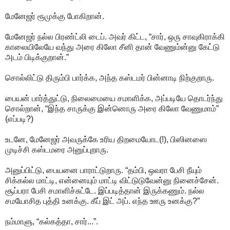
மேனேஜர் ரூமுக்கு போகிறான்.
மேனேஜர் நல்ல பிரண்ட்லி டைப். அவர் கிட்ட, “சார், ஒரு சாவுகிராக்கி
காலையிலேயே வந்து அரை கிலோ சீனி தான் வேணும்ன்னு கேட்டு
அடம் பிடிக்குறான்.”
சொல்லிட்டு திரும்பி பார்க்க, அந்த கஸ்டமர் பின்னாடி நிற்குறாரு.
பையன் பார்த்துட்டு, நிலைமையை சமாளிக்க, அப்படியே தொடர்ந்து
சொல்றான், “இந்த சாருக்கு இன்னொரு அரை கிலோ வேணுமாம்”
(எப்படி?)
உடனே, மேனேஜர் அவருக்கே உரிய திறமையோட(!), பிஸினஸை
முடிச்சி கஸ்டமரை அனுப்புறாரு.
அனுப்பிட்டு, பையனை பாராட்டுறாரு. “தம்பி, ஒவரா பேசி நீயும்
சிக்கல்ல மாட்டி, என்னையும் மாட்டி விட்டுடுவேன்னு நினைச்சேன்.
சூப்பரா பேசி சமாளிச்சுட்டே. இப்படித்தான் இருக்கணும். நல்ல
சமயோசித புத்தி உனக்கு. கீப் இட் அப். எந்த ஊரு உனக்கு?”
நம்மாளு, “கல்கத்தா, சார்...”.