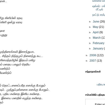
கொலை செ
நான்..
ஷங்கர் - ச
மீட்டிங்
நாட்டு சரக
று கிளியின் உறவு
►
June
(26
்கிளி ஒன்று வரவு
►
May
(21)
துவர
►
April
(9)
புதுது
►
March
(1
►
Februar
►
January
 முத்திரைக்கவி இசைந்துபாட
►
2008
(122)
 சித்தம் நித்தமும் நினைந்து கூட..
மைத்தமிழில் இதயம் மகிழ
►
2007
(13)
ம் மறைய பகலும் தெரிய
ண்டும்
சந்தாதாரர்கள்
ேண்டும்
பதிவு 
ம் தொட்டணைப்பதே எனக்கு போதும்
ம்.. முத்துப்புன்னகை எனக்கு போதும்..
 புதிய கவிதை இனிய கவிதை..
ஈமெயிலில் பதிவு
ை, இளைய மனதில் எழுந்த கவிதை..
ும்
Enter y