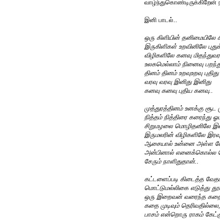
வாழ்ந்துகொண்டிருக்கிறேன் 
இனி பாடல்..
ஒரு கிளியின் தனிமையிலே சி
இருகிளிகள் உறவினிலே புதுக
விழிகளிலே கனவு மிதந்துவர
உலகமெல்லாம் நினைவு பறந்
தினம் தினம் உறவுஉறவு புதிது 
வரவு வரவு இனிது இனிது
கனவு கனவு புதிய கனவு..
முத்துரத்தினம் உனக்கு சூட
நித்தம் நித்திரை கரைந்து ஓட
சிறுமழலை மொழிதனிலே இனி
இருமலரின் விழிகளிலே இரவு
ஆசையால் உன்னை அள்ள வே
அன்பினால் எனைக்கொல்ல வ
சேரும் நாளிதுதான்..
கட்டளைப்படி கிடைத்த வேத
மொட்டுமல்லிகை எடுத்து தூவு
ஒரு இறைவன் வரைந்த கதை,
கதை முடிவும் தெரிவதில்ல
பாசம் என்றொரு ராகம் கேட்க