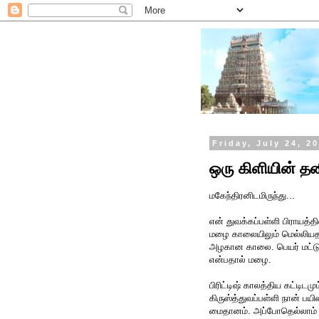
Friday, July 24, 2
ஒரு கிளியின் த
மகேந்திரனிடமிருந்து...
என் துவக்கப்பள்ளி பிராயத
மழை காலையிலும் மெல்லியதாய
அழகான காலை. பெயர் மட்டுமே
என்பதால் மழை.
பிரிட்டிஷ் காலத்திய கட்டி
கிருஸ்த்துவப்பள்ளி நான் பய
மைதானம். அப்போதெல்லாம்