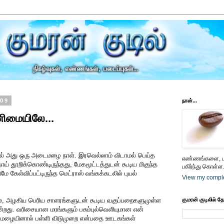
009
நான்...
னிமையிலே...
்தில் அது ஒரு அடைமழை நாள். இரவெல்லாம் விடாமல் பெய்த
எண்ணங்களை, பட
் தூறிக்கொண்டிருந்தது, மேகமூட்டத்துடன் கூடிய மிகுந்த
பகிர்ந்து கொள்ள.
 கேள்விப்பட்டிருந்த மெட்ராஸ் வங்கக்கடலில் புயல்
View my comple
டமும், அழகிய பெரிய சாளரங்களுடன் கூடிய வகுப்பறைகளுமுள்ள
குமரன் குடிலில் த
ின்றது. வரிசையான மரங்களும் பசும்புல்வெளியுமான என்
 மழையினால் பள்ளி விடுமுறை என்பதை ஊடகங்கள்