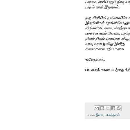
பார்வை அன்பெனும் நீரை வார்
பாடும் நாள் இதுதான்..
ஒரு கிளியின் தனிமையிலே சி
இருகிளிகள் உறவினிலே புதுக
விழிகளிலே கனவு மிதந்துவர
உலகமெல்லாம் நினைவு பறந்
தினம் தினம் உறவுஉறவு புதிது 
வரவு வரவு இனிது இனிது
கனவு கனவு புதிய கனவு..
-மகேந்திரன்.
பாடலைக் காண படத்தை க்ளிக
வகை
இசை
,
மகேந்திரன்