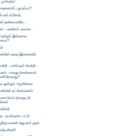
பூக்களும்’
தனையிட்டது தப்பா?
் எஸ்.வீ.சேகர்
ின் தனிமையிலே...
ஸ் - பலவீனம் பலமாக...
’வுக்கும் இவ்வளவு
்கையா?
ம்
டாக்கீஸ் கதை இலாகாவில்
ெற்றி... மாபெரும் வெற்றி...
ாம் - யாரது சொல்லாமல்
்ளிப்போவது?
டி ஒன்றும் அழகில்லை
்கனியின் நட்பிலக்கணம்
ாமரை மொட்டுகளுடன்
ுக்கள்
ர்க்கர்
கு - நயன்தாரா டாட்டூ
ழிந்த வாணி ஜெயராம் குரல்
 சத்யசீலன்!