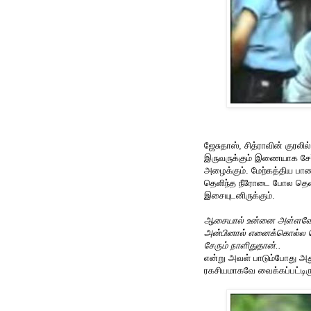
ஜேசுதாஸ், சித்ராவின் குரலி
இருவருக்கும் இணையாக சேர்
அழைக்கும். மேற்கத்திய பாண
தெளிந்த நீரோடை போல தெளி
இசையுடனிருக்கும்.
ஆசையால் உன்னை அள்ளவேண
அன்பினால் எனைக்கொல்ல வே
சேரும் நாளிதுதான்..
என்று அவள் பாடும்போது அ
ரகசியமாகவே வைக்கப்பட்டிருக