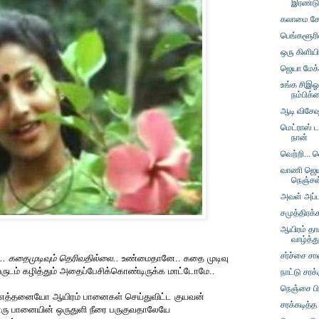
இரண்டு 
கலாமை சோ
பெங்களூரில
ஒரு கிளிய
ஜெயா மேக்
உங்க சிஇஓ
நம்பிக
ஆடி விசேஷ
மெட்ராஸ் 
நான்
வெற்றி... வ
வாணி ஜெயர
நெஞ்சள
அவள் அப்ப
சமுத்திரக
ஆயிரம் த
வாழ்த்த
சர்ச்சை சாவ
கதைமுடிவும் தெரிவதில்லை..
உண்மைதானே.. கதை முடிவு
வருடம் கழித்தும் அதைப்பேசிக்கொண்டிருக்க மாட்டோமே..
நாட்டு சரக்
நெஞ்சை பி
எத்தனையோ ஆயிரம் பானைகள் செய்துவிட்ட குயவன்
சரக்கடித்த
ொரு பானையின் ஒருதுளி நீரை பருகுவதாலேயே