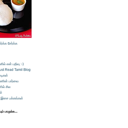
ார்க்க
சேர்க்க
ல் என் பதிவு :-)
ust Read Tamil Blog
டிகள்
்ணின் பார்வை
ில் சில
ள்
் இசை பக்கங்கள்
ம் பாருங்க...