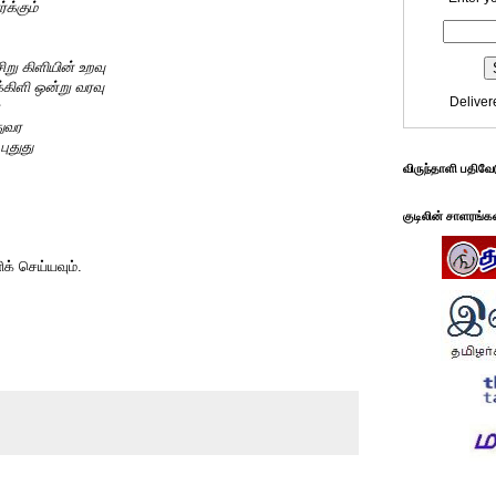
க்கும்
று கிளியின் உறவு
்கிளி ஒன்று வரவு
Deliver
துவர
புதுது
விருந்தாளி பதிவே
குடிலின் சாளரங்க
் செய்யவும்.