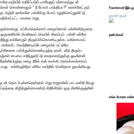
கிற வழியில் எதிர்ப்படும் யாரேனும் உற்சாகத்துடன்
்கள் சொன்னாலும் " நீ போயி பாத்தியா?" எனக்கேட்கும்
Facebook'இல் கும
கு அஞ்சி நாங்களே பள்ளிக்கு போய் உறுதிசெய்துவிட்டு
குமரன் குடில்
வதிக்கப்பட்ட காலை அது.
ுக்கானது. எப்போதெல்லாம் மழையினால் பள்ளிவிடுமுறை
ஒருமணியில் மெலிதாய் வெயில் கிளம்பும். பள்ளி உள்ளே
நண்பர்கள்
றிந்து எல்லோரும் திரும்பிக்கொண்டிருக்க, வரிசையாய்
 மரங்கள், அவற்றினடியில் மழையில் மட்டுமே
்சிகளை பார்த்துக்கொண்டிருந்த நான், வீடு திரும்ப
மஞ்சள் பையை எறிந்துவிட்டு மைதானத்துக்கு ஓடினேன்.
ங்கியிருந்த மழை நீரில் என் காக்கி அரைக்கால்சராய்
ு.. எங்கிருந்தோ வீசிய காற்றில் மெலிதாக துவங்கியது
ுடன் தொடர்புள்ளதென்றால் அது ராஜாவின் பாடலன்றி வேறு
்தத்தை கிழித்துக்கொண்டு கிறீச்சிடும் ஒரு கிளிக்குஞ்சின்
.
எங்க போனா என்ன 