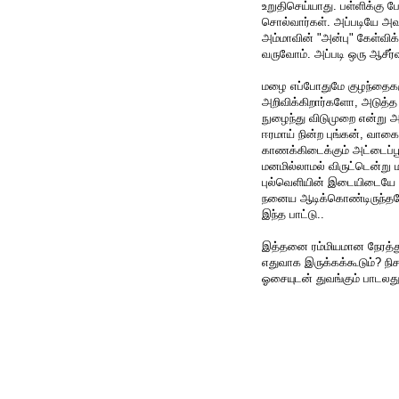
உறுதிசெய்யாது. பள்ளிக்கு போ
சொல்வார்கள். அப்படியே அவர
அம்மாவின் "அன்பு" கேள்விக்
வருவோம். அப்படி ஒரு ஆசீர்
மழை எப்போதுமே குழந்தைகள
அறிவிக்கிறார்களோ, அடுத்த 
நுழைந்து விடுமுறை என்று அ
ஈரமாய் நின்ற புங்கன், வாகை
காணக்கிடைக்கும் அட்டைப்பூச
மனமில்லாமல் விருட்டென்று 
புல்வெளியின் இடையிடையே தே
நனைய ஆடிக்கொண்டிருந்தபோத
இந்த பாட்டு..
இத்தனை ரம்மியமான நேரத்த
எதுவாக இருக்கக்கூடும்? நிசப
ஓசையுடன் துவங்கும் பாடலது