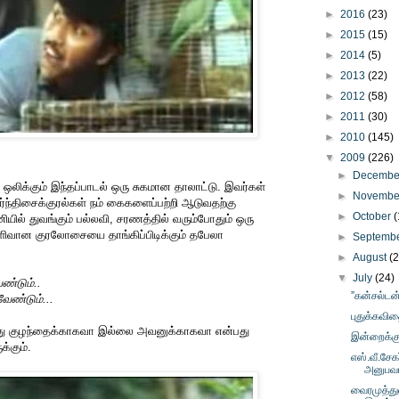
►
2016
(23)
►
2015
(15)
►
2014
(5)
►
2013
(22)
►
2012
(58)
►
2011
(30)
►
2010
(145)
▼
2009
(226)
►
Decemb
ல் ஒலிக்கும் இந்தப்பாடல் ஒரு சுகமான தாலாட்டு. இவர்கள்
►
Novemb
ந்திசைக்குரல்கள் நம் கைகளைப்பற்றி ஆடுவதற்கு
►
October
(
ியில் துவங்கும் பல்லவி, சரணத்தில் வரும்போதும் ஒரு
வான குரலோசையை தாங்கிப்பிடிக்கும் தபேலா
►
Septemb
►
August
(
▼
July
(24)
்டும்..
”கன்சல்டன்
ண்டும்...
புதுக்கவித
து குழந்தைக்காகவா இல்லை அவனுக்காகவா என்பது
இன்றைக்கு
்கும்.
எஸ்.வீ.சேகர
அனுபவ
வைரமுத்து