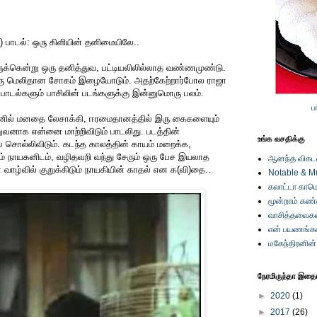
7) பாடல்: ஒரு கிளியின் தனிமையிலே..
ளுக்கென்று ஒரு தனித்துவ, பட்டியலிலில்லாத வண்ணமுண்டு.
 ஒரு மெலிதான சோகம் இழையோடும். அதற்கேற்றார்போல ராஜா
 பாடல்களும் பாசிலின் படங்களுக்கு இன்னுமொரு பலம்.
ப
ினில் மனதை லேசாக்கி, ஈரமைதானத்தில் இரு கைகளையும்
சிறுவனாக என்னை மாற்றிவிடும் பாடலிது. படத்தின்
உங்க வசதிக்கு
 சொல்லிவிடும். கடந்த காலத்தின் காயம் மறைக்க,
் நாயகனிடம், வழிதவறி வந்து சேரும் ஒரு பேச இயலாத
ஆனந்த விகடனி
 வாழ்வில் குறுக்கிடும் நாயகியின் காதல் என க(வி)தை..
Notable & M
கலாட்டா காமெ
மூன்றாம் கண
வாசித்தவைகள
என் பயணங்க
மகேந்திரனின
நேரமிருந்தா இதையு
►
2020
(1)
►
2017
(26)