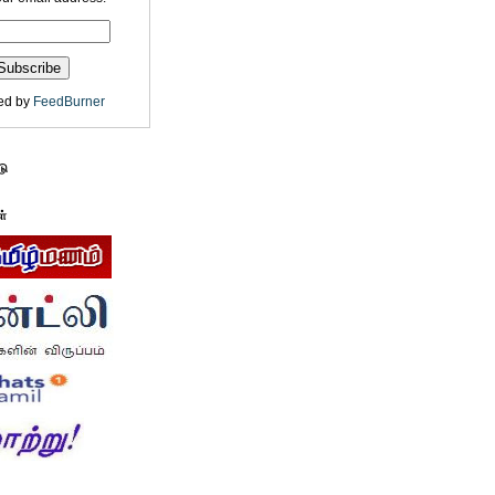
ed by
FeedBurner
டு
ள்