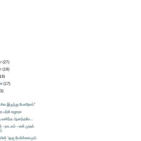
er
(27)
er
(18)
19)
er
(17)
23)
சில இருந்து பேசுறோம்”
ை பற்றி சுஜாதா
 ஏனிந்த ஆனந்தமே...
் - நாடகம் - என் முதல்
ம்
வின் ’ஒரு போர்க்களமும்