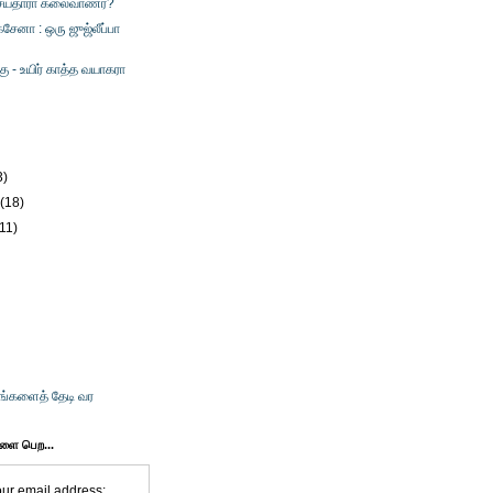
ய்தாரா கலைவாணர்?
க்சேனா : ஒரு ஜுஜ்லீப்பா
்கு - உயிர் காத்த வயாகரா
)
3)
y
(18)
(11)
உங்களைத் தேடி வர
களை பெற...
our email address: