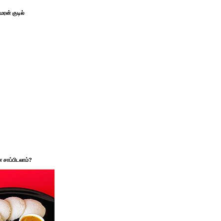
ரன் குடில்
சாப்பிடலாம்?