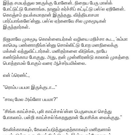
இந்த சமயத்துல ஊருக்கு போனேன். நிறைய பேரு மாஸ்க்
போட்டுட்டு போனாங்க. நானும் கர்ச்சிப் கட்டிட்டு பஸ்'ல ஏறினேன்.
கொஞ்சம் தயக்கமாதான் இருந்தது. வித்தியாசமா
பார்ப்பாங்களே'ன்னு. பஸ்'ல ஏற்கனவே சில முகமூடிகள்
இருந்தார்கள்.
நிஜமாவே முகமூடி கொள்ளையர்கள் வழியை மறிச்சா கூட, 'சும்மா
காமெடி பண்ணாதீங்க'ன்னு சொல்லிட்டு போற மனநிலைக்கு
மக்கள் வந்துவிட்டார்கள். மனிதர்களை விடுங்க, நாயே
கண்டுக்காம போகுது. அது, தன் முன்னிரண்டு காலால் முகத்தை
பொத்தாமல் போகும் வரை ஆச்சர்யமில்லை.
என் ப்ரெண்ட்,
"ரொம்ப பயமா இருக்குடா..."
"சாவு மேல அவ்ளோ பயமா?"
"சிங்க காய்ச்சல், புலி காய்ச்சல்'ன்ன பெருமையா செத்து
போகலாம். பன்றி காய்ச்சல்'ங்கறதுதான் யோசிக்க வைக்குது."
கேலிக்காகவும், கேவலப்படுத்துவதற்காகவும் மனிதனால்