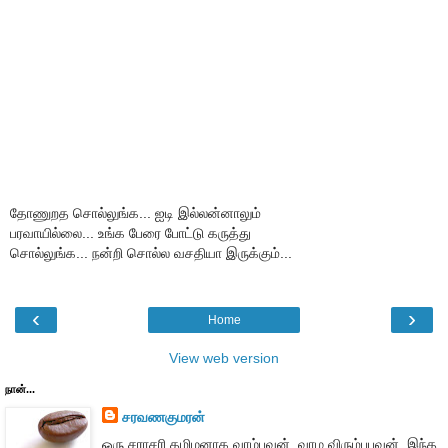
தோணுறத சொல்லுங்க... ஐடி இல்லன்னாலும்
பரவாயில்லை... உங்க பேரை போட்டு கருத்து
சொல்லுங்க... நன்றி சொல்ல வசதியா இருக்கும்...
‹
›
Home
View web version
நான்...
சரவணகுமரன்
ஒரு சராசரி தமிழனாக வாழ்பவன். வாழ விரும்புபவன். இந்த