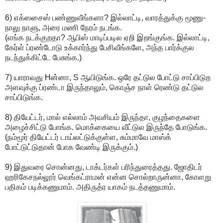
6) எக்ஸசைஸ் பண்ணுவீங்களா? இல்லாட்டி, வாரத்துக்கு மூணு-
நாலு நாளு, அரை மணி நேரம் நடங்க.
(எங்க நடக்குறதா? ஆபிஸ் மாடிப்படில ஏறி இறங்குங்க. இல்லாட்டி,
கேர்ள் ப்ரண்டோடு உக்கார்ந்து பேசிவீங்களே, அந்த பார்க்குல
நடந்துக்கிட்டே பேசுங்க.)
7) யாராவது Hன்னா, S ஆயிடுங்க. ஒரே தட்டுல போட்டு சாப்பிடுற
அளவுக்கு ப்ரண்டா இருந்தாலும், கொஞ்ச நாள் ரெண்டு தட்டுல
சாப்பிடுங்க.
8) தியேட்டர், மால் எல்லாம் அவசியம் இருந்தா, குழந்தைகளை
அழைச்சிட்டு போங்க. மொக்கையை வீட்டுல இருந்தே போடுங்க.
(நம்மூர் தியேட்டர் டாய்லட்டுக்குள்ள, சும்மாவே மாஸ்க்
போட்டுட்டுதான் போக வேண்டி இருக்கும்.)
9) இதுவரை சொன்னது, டாக்டர்கள் பரிந்துரைத்தது. ஜோதிடர்
ஹரிகேசநல்லூர் வெங்கட்ராமன் என்ன சொல்றாருன்னா, கோளறு
பதிகம் படிக்கணுமாம். அதிருத்ர யாகம் நடத்தணுமாம்.