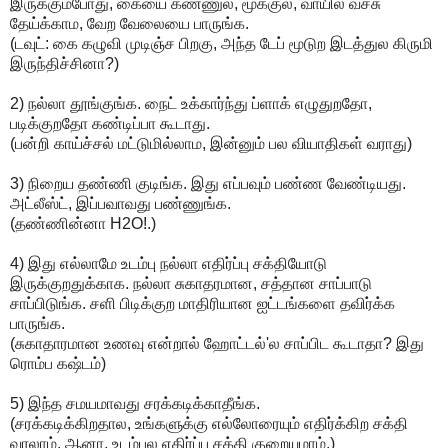
இருக்கும்போது, கையை கண்ணுல, மூக்குல, வாயில வச்சு
தேய்க்காம, வேற வேலையை பாருங்க.
(டவுட்: கை கழுவி முடிஞ்ச பிறகு, அந்த டேப் மூடுற இடத்துல கிருமி
இருந்திச்சினா?)
2) நல்லா தூங்குங்க. நைட் உக்கார்ந்து ப்ளாக் எழுதுறதோ,
படிக்குறதோ கண்டிப்பா கூடாது.
(பன்றி காய்ச்சல் மட்டுமில்லாம, இன்னும் பல வியாதிகள் வராது)
3) நிறைய தண்ணி குடிங்க. இது எப்பவும் பண்ண வேண்டியது.
அட்லீஸ்ட், இப்பவாவது பண்ணுங்க.
(தண்ணின்னா H2O!.)
4) இது எல்லாமே உடம்பு நல்லா எதிர்ப்பு சக்தியோடு
இருக்குறதுக்காக. நல்லா சுகாதரமான, சத்தான சாப்பாடு
சாப்பிடுங்க. சளி பிடிக்குற மாதிரியான ஐட்டங்களை தவிர்க்க
பாருங்க.
(சுகாதாரமான உணவு என்றால் ஹோட்டல்'ல சாப்பிட கூடாதா? இது
ரொம்ப கஷ்டம்)
5) இந்த சமயமாவது சரக்கடிக்காதீங்க.
(சரக்கடிக்கிறதால, உங்களுக்கு எல்லோரையும் எதிர்க்கிற சக்தி
வரலாம். ஆனா, உடம்புல எதிர்ப்பு சக்தி குறையுமாம்.)