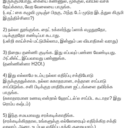
இருக்கும்போது, கையை கண்ணுல, மூக்குல, வாயில வச்சு
தேய்க்காம, வேற வேலையை பாருங்க.
(டவுட்: கை கழுவி முடிஞ்ச பிறகு, அந்த டேப் மூடுற இடத்துல கிருமி
இருந்திச்சினா?)
2) நல்லா தூங்குங்க. நைட் உக்கார்ந்து ப்ளாக் எழுதுறதோ,
படிக்குறதோ கண்டிப்பா கூடாது.
(பன்றி காய்ச்சல் மட்டுமில்லாம, இன்னும் பல வியாதிகள் வராது)
3) நிறைய தண்ணி குடிங்க. இது எப்பவும் பண்ண வேண்டியது.
அட்லீஸ்ட், இப்பவாவது பண்ணுங்க.
(தண்ணின்னா H2O!.)
4) இது எல்லாமே உடம்பு நல்லா எதிர்ப்பு சக்தியோடு
இருக்குறதுக்காக. நல்லா சுகாதரமான, சத்தான சாப்பாடு
சாப்பிடுங்க. சளி பிடிக்குற மாதிரியான ஐட்டங்களை தவிர்க்க
பாருங்க.
(சுகாதாரமான உணவு என்றால் ஹோட்டல்'ல சாப்பிட கூடாதா? இது
ரொம்ப கஷ்டம்)
5) இந்த சமயமாவது சரக்கடிக்காதீங்க.
(சரக்கடிக்கிறதால, உங்களுக்கு எல்லோரையும் எதிர்க்கிற சக்தி
வரலாம். ஆனா, உடம்புல எதிர்ப்பு சக்தி குறையுமாம்.)