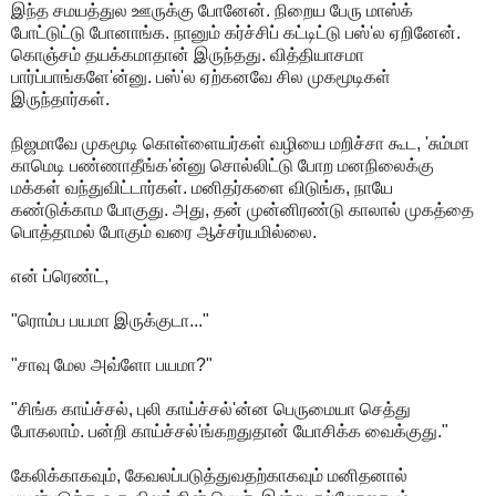
இந்த சமயத்துல ஊருக்கு போனேன். நிறைய பேரு மாஸ்க்
போட்டுட்டு போனாங்க. நானும் கர்ச்சிப் கட்டிட்டு பஸ்'ல ஏறினேன்.
கொஞ்சம் தயக்கமாதான் இருந்தது. வித்தியாசமா
பார்ப்பாங்களே'ன்னு. பஸ்'ல ஏற்கனவே சில முகமூடிகள்
இருந்தார்கள்.
நிஜமாவே முகமூடி கொள்ளையர்கள் வழியை மறிச்சா கூட, 'சும்மா
காமெடி பண்ணாதீங்க'ன்னு சொல்லிட்டு போற மனநிலைக்கு
மக்கள் வந்துவிட்டார்கள். மனிதர்களை விடுங்க, நாயே
கண்டுக்காம போகுது. அது, தன் முன்னிரண்டு காலால் முகத்தை
பொத்தாமல் போகும் வரை ஆச்சர்யமில்லை.
என் ப்ரெண்ட்,
"ரொம்ப பயமா இருக்குடா..."
"சாவு மேல அவ்ளோ பயமா?"
"சிங்க காய்ச்சல், புலி காய்ச்சல்'ன்ன பெருமையா செத்து
போகலாம். பன்றி காய்ச்சல்'ங்கறதுதான் யோசிக்க வைக்குது."
கேலிக்காகவும், கேவலப்படுத்துவதற்காகவும் மனிதனால்