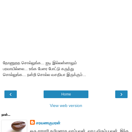
தோணுறத சொல்லுங்க... ஐடி இல்லன்னாலும்
பரவாயில்லை... உங்க பேரை போட்டு கருத்து
சொல்லுங்க... நன்றி சொல்ல வசதியா இருக்கும்...
‹
›
Home
View web version
நான்...
சரவணகுமரன்
ஒரு சராசரி தமிழனாக வாழ்பவன். வாழ விரும்புபவன். இந்த