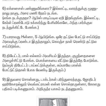
6) எக்ஸசைஸ் பண்ணுவீங்களா? இல்லாட்டி, வாரத்துக்கு மூணு-
நாலு நாளு, அரை மணி நேரம் நடங்க.
(எங்க நடக்குறதா? ஆபிஸ் மாடிப்படில ஏறி இறங்குங்க. இல்லாட்டி,
கேர்ள் ப்ரண்டோடு உக்கார்ந்து பேசிவீங்களே, அந்த பார்க்குல
நடந்துக்கிட்டே பேசுங்க.)
7) யாராவது Hன்னா, S ஆயிடுங்க. ஒரே தட்டுல போட்டு சாப்பிடுற
அளவுக்கு ப்ரண்டா இருந்தாலும், கொஞ்ச நாள் ரெண்டு தட்டுல
சாப்பிடுங்க.
8) தியேட்டர், மால் எல்லாம் அவசியம் இருந்தா, குழந்தைகளை
அழைச்சிட்டு போங்க. மொக்கையை வீட்டுல இருந்தே போடுங்க.
(நம்மூர் தியேட்டர் டாய்லட்டுக்குள்ள, சும்மாவே மாஸ்க்
போட்டுட்டுதான் போக வேண்டி இருக்கும்.)
9) இதுவரை சொன்னது, டாக்டர்கள் பரிந்துரைத்தது. ஜோதிடர்
ஹரிகேசநல்லூர் வெங்கட்ராமன் என்ன சொல்றாருன்னா, கோளறு
பதிகம் படிக்கணுமாம். அதிருத்ர யாகம் நடத்தணுமாம்.