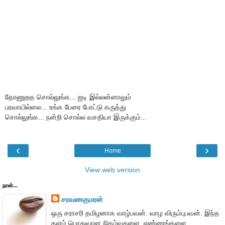
தோணுறத சொல்லுங்க... ஐடி இல்லன்னாலும்
பரவாயில்லை... உங்க பேரை போட்டு கருத்து
சொல்லுங்க... நன்றி சொல்ல வசதியா இருக்கும்...
‹
›
Home
View web version
நான்...
சரவணகுமரன்
ஒரு சராசரி தமிழனாக வாழ்பவன். வாழ விரும்புபவன். இந்த
தளம் பொதுவான நிகழ்வுகளை, எண்ணங்களை,