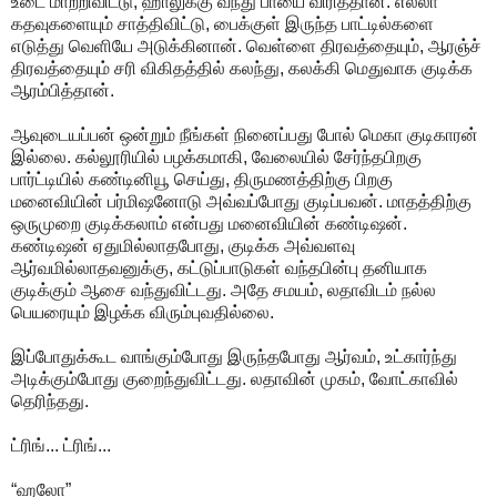
உடை மாற்றிவிட்டு, ஹாலுக்கு வந்து பாயை விரித்தான். எல்லா
கதவுகளையும் சாத்திவிட்டு, பைக்குள் இருந்த பாட்டில்களை
எடுத்து வெளியே அடுக்கினான். வெள்ளை திரவத்தையும், ஆரஞ்ச்
திரவத்தையும் சரி விகிதத்தில் கலந்து, கலக்கி மெதுவாக குடிக்க
ஆரம்பித்தான்.
ஆவுடையப்பன் ஒன்றும் நீங்கள் நினைப்பது போல் மெகா குடிகாரன்
இல்லை. கல்லூரியில் பழக்கமாகி, வேலையில் சேர்ந்தபிறகு
பார்ட்டியில் கண்டினியூ செய்து, திருமணத்திற்கு பிறகு
மனைவியின் பர்மிஷனோடு அவ்வப்போது குடிப்பவன். மாதத்திற்கு
ஒருமுறை குடிக்கலாம் என்பது மனைவியின் கண்டிஷன்.
கண்டிஷன் ஏதுமில்லாதபோது, குடிக்க அவ்வளவு
ஆர்வமில்லாதவனுக்கு, கட்டுப்பாடுகள் வந்தபின்பு தனியாக
குடிக்கும் ஆசை வந்துவிட்டது. அதே சமயம், லதாவிடம் நல்ல
பெயரையும் இழக்க விரும்புவதில்லை.
இப்போதுக்கூட வாங்கும்போது இருந்தபோது ஆர்வம், உட்கார்ந்து
அடிக்கும்போது குறைந்துவிட்டது. லதாவின் முகம், வோட்காவில்
தெரிந்தது.
ட்ரிங்... ட்ரிங்...
“ஹலோ”