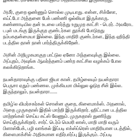
அமீர், குறை ஒண்ணும் சொல்ல முடியாது. என்ன, சிக்ஸோ,
எய்ட்டோ அத்தனை பேக் பண்ணி ஒல்லியா இருக்காரு.
கண்ணாடியில தன் உடலை பார்த்து உறுமுற காட்சி - டெரர். அவரோட
டபுள் மடங்கு இருக்குற குண்டர்கள தூக்கி போடுறது
நம்பகதன்மையா இல்லை. இந்த மாதிரி குண்டர்கள, இந்த ஹிந்தி
படத்தில தான் நான் பார்த்திருக்கிறேன்.
அசின் அறிமுகமாகுற பாட்டுல ஏனோ அந்தளவுக்கு இல்லை.
அப்புறம், அவுங்க ஆவர்த்தனம் பண்ற காட்சில வழக்கம் போல
கலக்கிடுறாங்க.
நயன்தாராவுக்கு பதிலா ஜியா கான். தமிழ்லையும் நயன்தாரா
பெருசா ஏதும் பண்ணல. முக்கியமா மில்லுல ஓடுற சீன் இல்ல.
இருந்தாலும், நயன்தாரா......
தமிழ்'ல விமர்சகர்கள் சொன்ன குறை, கிளைமாக்ஸ். அதனால்,
அதை முருகதாஸ் இதில் மாற்றி இருக்கிறார். ஹிட்டான படத்தில
மாற்றங்கள் செய்ய கட்ஸ் வேணும். முருகதாஸ் துணிந்து
செய்திருக்கிறார். சார்ட் டெர்ம் மெமரி லாஸ், மாறி மாறி வரும்
பிளாஸ்பேக், பழி வாங்கல் இப்படி எக்ஸ்ப்ரெஸ் மாதிரியான படத்தில்,
கிளைமாக்சில் அதிகமான எதிர்பார்ப்பு இருக்கும். அப்படி