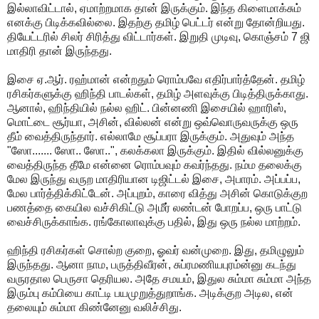
இல்லாவிட்டால், ஏமாற்றமாக தான் இருக்கும். இந்த கிளைமாக்சும்
எனக்கு பிடிக்கவில்லை. இதற்கு தமிழ் பெட்டர் என்று தோன்றியது.
தியேட்டரில் சிலர் சிரித்து விட்டார்கள். இறுதி முடிவு, கொஞ்சம் 7 ஜி
மாதிரி தான் இருந்தது.
இசை ஏ.ஆர். ரஹ்மான் என்றதும் ரொம்பவே எதிர்பார்த்தேன். தமிழ்
ரசிகர்களுக்கு ஹிந்தி பாடல்கள், தமிழ் அளவுக்கு பிடித்திருக்காது.
ஆனால், ஹிந்தியில் நல்ல ஹிட். பின்னணி இசையில் ஹாரிஸ்,
மொட்டை சூர்யா, அசின், வில்லன் என்று ஒவ்வொருவருக்கு ஒரு
தீம் வைத்திருந்தார். எல்லாமே சூப்பரா இருக்கும். அதுவும் அந்த
"ஸோ....... ஸோ.. ஸோ..", கலக்கலா இருக்கும். இதில் வில்லனுக்கு
வைத்திருந்த தீமே என்னை ரொம்பவும் கவர்ந்தது. நம்ம தலைக்கு
மேல இருந்து வருற மாதிரியான டிஜிட்டல் இசை, அபாரம். அப்பப்ப,
மேல பார்த்திக்கிட்டேன். அப்புறம், காரை வித்து அசின் கொடுக்குற
பணத்தை கையில வச்சிகிட்டு அமீர் லண்டன் போறப்ப, ஒரு பாட்டு
வைச்சிருக்காங்க. ரங்கோலாவுக்கு பதில், இது ஒரு நல்ல மாற்றம்.
ஹிந்தி ரசிகர்கள் சொல்ற குறை, ஓவர் வன்முறை. இது, தமிழுலும்
இருந்தது. ஆனா நாம, பருத்திவீரன், சுப்ரமணியபுரம்ன்னு கடந்து
வருரதால பெருசா தெரியல. அதே சமயம், இதுல சும்மா சும்மா அந்த
இரும்பு கம்பியை காட்டி பயமுறுத்துறாங்க. அடிக்குற அடில, என்
தலையும் சும்மா கிண்னேனு வலிச்சிது.