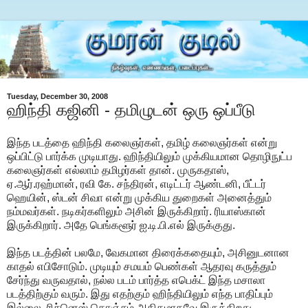
Tuesday, December 30, 2008
ஹிந்தி கஜினி - தமிழுடன் ஒரு ஒப்பீடு
இந்த படத்தை ஹிந்தி கலைஞர்கள், தமிழ் கலைஞர்கள் என்று
ஒப்பிட்டு பார்க்க முடியாது. ஹிந்தியிலும் முக்கியமான தொழிநுட்ப
கலைஞர்கள் எல்லாம் தமிழர்கள் தான். முருகதாஸ்,
ஏ.ஆர்.ரஹ்மான், ரவி கே. சந்திரன், எடிட்டர் ஆண்டனி, பீட்டர்
ஹெயின், ஸ்டன் சிவா என்று முக்கிய துறைகள் அனைத்தும்
நம்மவர்கள். நடிகர்களிலும் அசின் இருக்கிறார். ரியாஸ்கான்
இருக்கிறார். அதே பெங்களூர் ஐ.டி.பி.எல் இருக்குது.
இந்த படத்தின் பலமே, வேகமான திரைக்கதையும், அசினுடனான
காதல் எபிசோடும். முடியும் சமயம் பெண்கள் ஆதரவு கருத்தும்
சேர்ந்து வருவதால், நல்ல படம் பார்த்த எபெக்ட் இந்த மசாலா
படத்திற்கும் வரும். இது எதற்கும் ஹிந்தியிலும் எந்த பாதிப்பும்
இல்லை. ரிச்னெஸ் கொஞ்சம் அதிகமாகவே இருக்கிறது.