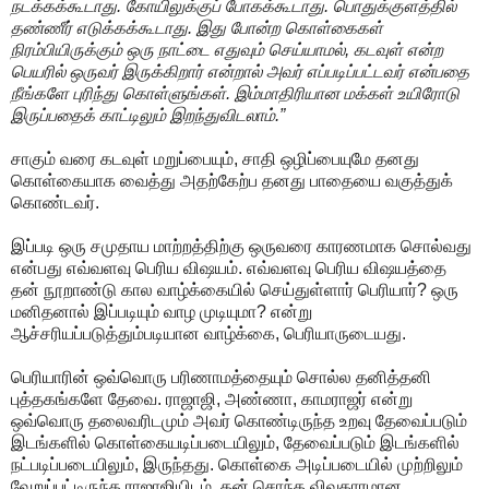
நடக்கக்கூடாது. கோயிலுக்குப் போகக்கூடாது. பொதுக்குளத்தில்
தண்ணீர் எடுக்கக்கூடாது. இது போன்ற கொள்கைகள்
நிரம்பியிருக்கும் ஒரு நாட்டை எதுவும் செய்யாமல், கடவுள் என்ற
பெயரில் ஒருவர் இருக்கிறார் என்றால் அவர் எப்படிப்பட்டவர் என்பதை
நீங்களே புரிந்து கொள்ளுங்கள். இம்மாதிரியான மக்கள் உயிரோடு
இருப்பதைக் காட்டிலும் இறந்துவிடலாம்.”
சாகும் வரை கடவுள் மறுப்பையும், சாதி ஒழிப்பையுமே தனது
கொள்கையாக வைத்து அதற்கேற்ப தனது பாதையை வகுத்துக்
கொண்டவர்.
இப்படி ஒரு சமுதாய மாற்றத்திற்கு ஒருவரை காரணமாக சொல்வது
என்பது எவ்வளவு பெரிய விஷயம். எவ்வளவு பெரிய விஷயத்தை
தன் நூறாண்டு கால வாழ்க்கையில் செய்துள்ளார் பெரியார்? ஒரு
மனிதனால் இப்படியும் வாழ முடியுமா? என்று
ஆச்சரியப்படுத்தும்படியான வாழ்க்கை, பெரியாருடையது.
பெரியாரின் ஒவ்வொரு பரிணாமத்தையும் சொல்ல தனித்தனி
புத்தகங்களே தேவை. ராஜாஜி, அண்ணா, காமராஜர் என்று
ஒவ்வொரு தலைவரிடமும் அவர் கொண்டிருந்த உறவு தேவைப்படும்
இடங்களில் கொள்கையடிப்படையிலும், தேவைப்படும் இடங்களில்
நட்படிப்படையிலும், இருந்தது. கொள்கை அடிப்படையில் முற்றிலும்
வேறுப்பட்டிருந்த ராஜாஜியிடம், தன் சொந்த விவகாரமான