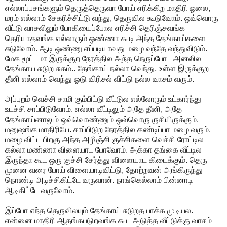
எல்லாப்பசங்களும் தெருத்தெருவா போய் எரிக்கிற மாதிரி ஓலை,
மரம் எல்லாம் சேகரிச்சிட்டு வந்து, தெருவில கூடுவோம். ஒவ்வொரு
வீட்டு வாசலிலும் போகியைப்போல எரிச்சி தெரிஞ்சவங்க
தெரியாதவங்க எல்லாரும் ஒண்ணா கூடி அந்த தேங்காய்களை
சுடுவோம். ஆடி ஒண்ணு எப்படியாவது மழை வந்தே வந்துவிடும்.
மேக மூட்டமா இருக்குற நேரத்தில அந்த நெருப்போட அனலில
தேங்காய சுடுற சுகம்.. தேங்காய் நல்லா வெந்து, உள்ள இருக்குற
தீனி எல்லாம் வெந்து ஓடு விரிசல் விட்டு நல்ல வாசம் வரும்.
அப்புறம் வெச்சி சாமி கும்பிட்டு வீட்டுல எல்லோரும் உட்கார்ந்து
உடச்சி சாப்பிடுவோம். எல்லா வீட்டிலும் அதே தீனி, அதே
தேங்காய்னாலும் ஒவ்வொண்ணும் ஒவ்வொரு ருசியிருக்கும்.
மனுஷங்க மாதிரியே. சாப்பிடுற நேரத்தில கண்டிப்பா மழை வரும்.
மழை விட்ட பிறகு அந்த அழிஞ்சி குச்சிகளை வெச்சி ரோட்டில
கல்லா மண்ணா விளையாட போவோம். அக்கா தங்கை வீட்டில
இருந்தா கூட ஒரு குச்சி சேர்த்து விளையாட கிடைக்கும். தெரு
முனை வரை போய் விளையாடிவிட்டு, தோற்றவன் அங்கிருந்து
நொண்டி அடிச்சிகிட்டே வருவான். நாங்கெல்லாம் பின்னாடி
ஆடிகிட்டே வருவோம்.
இப்போ எந்த தெருவிலயும் தேங்காய் சுடுறத பாக்க முடியல.
என்னை மாதிரி ஆதங்கபடுறவங்க கூட அடுத்த வீட்டுக்கு வாசம்