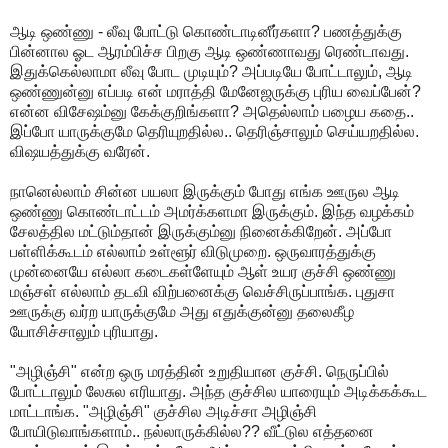
ஆடி ஒண்ணு - லீவு போட்டு கொண்டாடினீர்களா? பணத்துக்கு
பின்னால ஓட ஆரம்பிச்ச பிறகு ஆடி ஒண்ணாவது ரெண்டாவது.
இதுக்கெல்லாமா லீவு போட முடியும்? அப்படியே போட்டாலும், ஆடி
ஒண்ணுன்னு எப்படி என் மராத்தி மேனேஜருக்கு புரிய வைப்பேன்?
என்ன விசேஷம்னு கேக்குறிங்களா? அதெல்லாம் பழைய கதை..
இப்போ யாருக்குமே தெரியுறதில்ல.. தெரிஞ்சாலும் செய்யறதில்ல.
விஷயத்துக்கு வரேன்.
நானெல்லாம் சின்ன பயலா இருக்கும் போது எங்க ஊருல ஆடி
ஒண்ணு கொண்டாட்டம் அமர்க்களமா இருக்கும். இந்த வழக்கம்
சேலத்தில மட்டும்தான் இருக்கும்னு நினைக்கிறேன். அப்போ
பள்ளிக்கூடம் எல்லாம் உள்ளூர் விடுமுறை. ஒருவாரத்துக்கு
முன்னையே எல்லா கடைகள்ளேயும் ஆள் உயர குச்சி ஒண்ணு
மஞ்சள் எல்லாம் தடவி விற்பனைக்கு வெச்சிருப்பாங்க. புதுசா
ஊருக்கு வர்ற யாருக்குமே அது எதுக்குன்னு தலைகீழ
யோசிச்சாலும் புரியாது.
"அழிஞ்சி" என்ற ஒரு மரத்தின் உறுதியான குச்சி. நெருப்பில்
போட்டாலும் லேசுல எரியாது. அந்த குச்சில யாரையும் அடிக்கக்கூட
மாட்டாங்க. "அழிஞ்சி" குச்சில அடிச்சா அழிஞ்சி
போயிடுவாங்களாம்.. நல்லாருக்கில்ல?? வீட்டுல எத்தனை