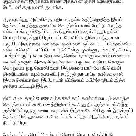
குழந்தைகள் இருக்காங்களோ அத்தனை குச்சி வாங்குவோம்.
பெரியவங்களும் வாங்குவாங்க.
ஆடி ஒண்ணு அன்னிக்கு மதியமா, நல்ல தேர்ந்தெடுத்த இளம்
தேங்காய் எடுத்து, தரையில கொஞ்சம் மணல் போட்டு அழுந்த
எல்லாப்பக்கமும் தேய்ப்போம். (தேங்காய் உரைக்கிறது). நல்லா
மொழுமொழுன்னு (விஜய் பாட்ட யோசிக்காதிங்க) வந்த உடன
கழுவி, அந்த மூணு கண்ணுல ஒண்ணை ஓட்டை போட்டு தண்ணிய
எல்லாம் வெளிய எடுப்போம். "தீனி" ன்னு ஒண்ணு, பச்சரிசி, அவல்,
பயத்தம் பருப்பு, பொட்டுகடலை, வெல்லம்,எள்ளு எல்லாம் பச்சையா
கலந்திருக்கும். அதை அந்த தேங்காய் ஓட்டை வழியா, கொஞ்ச
கொஞ்சமா ஒரு கோணி ஊசி இல்லன்னா மயிர்கோதி வெச்சி
திணிப்பாங்க. வழக்கமா வீட்டுல இருக்குற பாட்டி, தாத்தா தான்
இதை செய்வாங்க. இப்போ யார் வீட்டுலயும் மயிர்கோதியும் இல்ல
தாத்தா பாட்டியும் இல்ல.!!
தீனி அடைக்கும் போதே அந்த தேங்காய் தண்ணியையும் கொஞ்ச
கொஞ்சமா உள்ளேயே ஊத்திடுவாங்க. அது நிறைஞ்ச உடன் அந்த
குச்சியின் ஒரு முனைய கூரா சீவி (ஏற்கனவே சீவி தான் இருக்கும்)
தேங்காயின் துளையை அடைப்பாங்க. பிறகு அதுக்கொரு மஞ்சள்
நீராட்டுவிழா.
தேங்காய்க்கு பொட்டு எல்லாம் வெச்சி ரெடியா வெச்சிட்டு