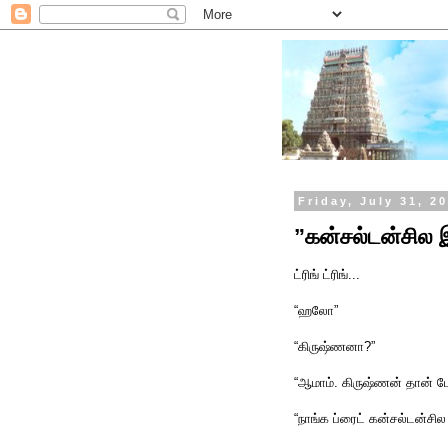
Friday, July 31, 2
”கன்சல்டன்சில இ
ட்ரிங் ட்ரிங்...
“ஹலோ”
“கிருஷ்ணனா?”
“ஆமாம். கிருஷ்ணன் தான் பேச
“நாங்க ப்ரைட் கன்சல்டன்சில