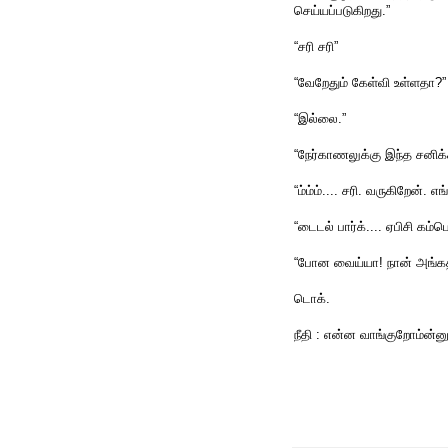
செய்யப்படுகிறது.”
“சரி சரி”
“வேறேதும் கேள்வி உள்ளதா?”
“இல்லை.”
“நேர்காணலுக்கு இந்த சனிக
“ம்ம்ம்.... சரி. வருகிறேன். எங
“டைடல் பார்க்.... ஏபிசி கம்ப
“போன வைய்யா! நான் அங்கத்
டொக்.
நீதி : என்ன வாங்குறோம்ன்னு 