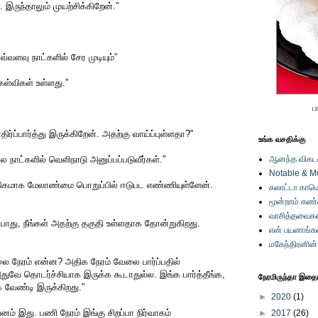
 இருந்தாலும் முயற்சிக்கிறேன்.”
வளவு நாட்களில் சேர முடியும்”
ேள்விகள் உள்ளது.”
ப
ர்ப்பார்த்து இருக்கிறேன். அதற்கு வாய்ப்புள்ளதா?”
உங்க வசதிக்கு
சில நாட்களில் வெளிநாடு அனுப்பப்படுவீர்கள்.”
ஆனந்த விகடனி
Notable & M
ிகமாக மேலாண்மை பொறுப்பில் ஈடுபட எண்ணியுள்ளேன்.
கலாட்டா காமெ
மூன்றாம் கண
வாசித்தவைகள
 போது, நீங்கள் அதற்கு தகுதி உள்ளதாக தோன்றுகிறது.
என் பயணங்க
மகேந்திரனின
லை நேரம் என்ன? அதிக நேரம் வேலை பார்ப்பதில்
வே தொடர்ச்சியாக இருக்க கூடாதுல்ல. இங்க பார்த்தீங்க,
நேரமிருந்தா இதையு
 வேண்டி இருக்கிறது.”
►
2020
(1)
னம் இது. பணி நேரம் இங்கு சிறப்பா நிர்வாகம்
►
2017
(26)