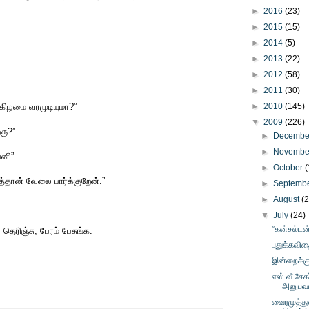
►
2016
(23)
►
2015
(15)
►
2014
(5)
►
2013
(22)
►
2012
(58)
►
2011
(30)
்கிழமை வரமுடியுமா?”
►
2010
(145)
▼
2009
(226)
்கு?”
►
Decemb
►
Novemb
ெனி”
►
October
(
தான் வேலை பார்க்குறேன்.”
►
Septemb
►
August
(
▼
July
(24)
”கன்சல்டன்
தெரிஞ்சு, பேரம் பேசுங்க.
புதுக்கவித
இன்றைக்கு
எஸ்.வீ.சேகர
அனுபவ
வைரமுத்து