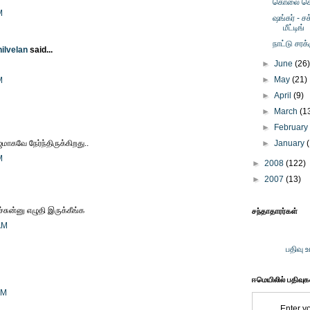
கொலை செ
M
ஷங்கர் - ச
மீட்டிங்
நாட்டு சரக
hilvelan
said...
►
June
(26
►
May
(21)
M
►
April
(9)
►
March
(1
►
Februar
ாகவே நேர்ந்திருக்கிறது..
►
January
M
►
2008
(122)
►
2007
(13)
சுன்னு எழுதி இருக்கீங்க
சந்தாதாரர்கள்
AM
பதிவு 
ஈமெயிலில் பதிவு
AM
Enter y