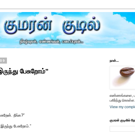
009
நான்...
ருந்து பேசுறோம்”
எண்ணங்களை, பட
பகிர்ந்து கொள்ள.
View my comple
ுறேன். நீங்க?”
குமரன் குடிலில் த
 இருந்து பேசுறோம்.”