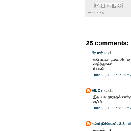
வகை
கதை
25 comments:
பிரபாகர்
said...
எதிர்பார்த்த முடிவு, ஆனாலு
வாழ்த்துக்கள்...
பிரபாகர்.
July 31, 2009 at 7:19 A
VINCY
said...
இது போல் நிஜத்தில் எனக்
சூப்பர்.
July 31, 2009 at 8:51 A
ச.செந்தில்வேலன் / S.Sent
கலக்கல்.. :))