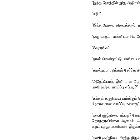
“இந்த நேரத்தில் இது அதிகம்.
“சரி.”
“இந்த வேலை கிடைத்தால், எவ்
“ஒரு மாதம். என்னிடம் சில க
”கேளுங்க”
“நான் வெளிநாட்டு பணியை எதி
“கண்டிப்பா. நீங்கள் சேர்ந்த 
“அதேப்போல், இனி நான் அத
பணி உயர்வு வாய்ப்பு எப்படி?”
“உங்கள் தகுதியை பார்க்கும்
பிரகாசமான வாய்ப்பு உள்ளது”
“பணி சூழ்நிலை எப்படி? வே
தொந்தரவில்லை. ஆனால், அது
நைட் பத்து மணிவரை இருக்க
“பணி சூழ்நிலை சிறந்த நிறுவ