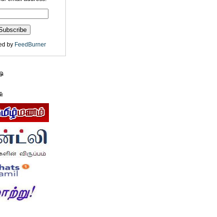
ed by
FeedBurner
டு
ள்