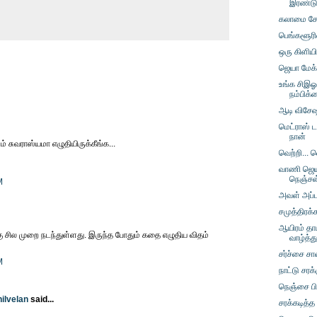
இரண்டு 
கலாமை சோ
பெங்களூரில
ஒரு கிளிய
ஜெயா மேக்
உங்க சிஇஓ
நம்பிக
ஆடி விசேஷ
மெட்ராஸ் 
நான்
ம் சுவராஸ்யமா எழுதியிருக்கீங்க...
வெற்றி... வ
வாணி ஜெயர
நெஞ்சள
M
அவள் அப்ப
சமுத்திரக
ஆயிரம் த
கு சில முறை நடந்துள்ளது. இருந்த போதும் கதை எழுதிய விதம்
வாழ்த்த
சர்ச்சை சாவ
M
நாட்டு சரக்
நெஞ்சை பி
hilvelan
said...
சரக்கடித்த