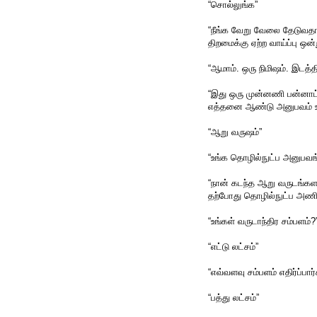
“சொல்லுங்க”
“நீங்க வேறு வேலை தேடுவதாக
திறமைக்கு ஏற்ற வாய்ப்பு ஒன
“ஆமாம். ஒரு நிமிஷம். இடத்
“இது ஒரு முன்னணி பன்னாட்
எத்தனை ஆண்டு அனுபவம் உ
“ஆறு வருஷம்”
“உங்க தொழில்நுட்ப அனுபவங
“நான் கடந்த ஆறு வருடங்கள
தற்போது தொழில்நுட்ப அணி
“உங்கள் வருடாந்திர சம்பளம்?
“எட்டு லட்சம்”
“எவ்வளவு சம்பளம் எதிர்ப்பார்க
“பத்து லட்சம்”