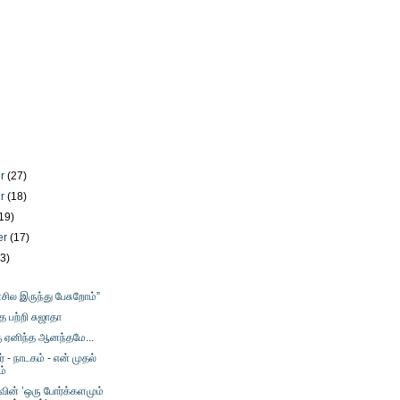
er
(27)
er
(18)
19)
er
(17)
23)
சில இருந்து பேசுறோம்”
ை பற்றி சுஜாதா
 ஏனிந்த ஆனந்தமே...
் - நாடகம் - என் முதல்
ம்
வின் ’ஒரு போர்க்களமும்