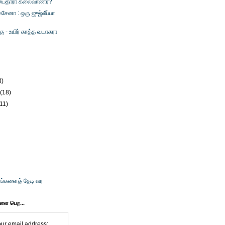
ய்தாரா கலைவாணர்?
க்சேனா : ஒரு ஜுஜ்லீப்பா
்கு - உயிர் காத்த வயாகரா
)
3)
y
(18)
(11)
உங்களைத் தேடி வர
களை பெற...
our email address: