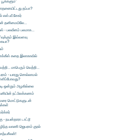
பூக்களும்’
தனையிட்டது தப்பா?
் எஸ்.வீ.சேகர்
ின் தனிமையிலே...
ஸ் - பலவீனம் பலமாக...
’வுக்கும் இவ்வளவு
்கையா?
ம்
டாக்கீஸ் கதை இலாகாவில்
ெற்றி... மாபெரும் வெற்றி...
ாம் - யாரது சொல்லாமல்
்ளிப்போவது?
டி ஒன்றும் அழகில்லை
்கனியின் நட்பிலக்கணம்
ாமரை மொட்டுகளுடன்
ுக்கள்
ர்க்கர்
கு - நயன்தாரா டாட்டூ
ழிந்த வாணி ஜெயராம் குரல்
 சத்யசீலன்!