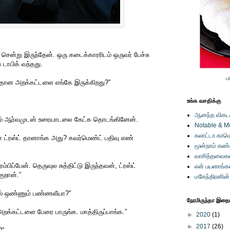
ென்று இருந்தேன். ஒரு கடைக்காரரிடம் ஒருவர் பேச்சு
 டாபிக் வந்தது.
ப
தான அறக்கட்டளை எங்கே இருக்கிறது?”
உங்க வசதிக்கு
ஆனந்த விகடனி
னும் ஆர்வமுடன் உரையாடலை கேட்க தொடங்கினேன்.
Notable & M
கலாட்டா காமெ
 ட்ரஸ்ட் தானாங்க அது? கவர்மெண்ட் பதிவு எண்
மூன்றாம் கண
வாசித்தவைகள
ம்பிப்பேன். தெருவுல சுத்திட்டு இருந்தவன், ட்ரஸ்ட்
என் பயணங்க
குறான்.”
மகேந்திரனின
ஸ் ஒண்ணும் பண்ணலீயா?”
நேரமிருந்தா இதையு
அறக்கட்டளை பேரை பாருங்க. மாத்திருப்பாங்க.”
►
2020
(1)
►
2017
(26)