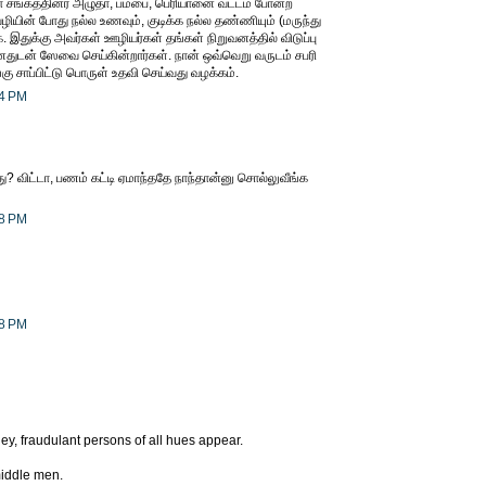
 சங்கத்தினர் அழுதா, பம்பை, பெரியானை வட்டம் போன்ற
யின் போது நல்ல உணவும், குடிக்க நல்ல தண்ணியும் (மருந்து
துக்கு அவர்கள் ஊழியர்கள் தங்கள் நிறுவனத்தில் விடுப்பு
னதுடன் ஸேவை செய்கின்றார்கள். நான் ஒவ்வெறு வருடம் சபரி
ு சாப்பிட்டு பொருள் உதவி செய்வது வழக்கம்.
04 PM
 விட்டா, பணம் கட்டி ஏமாந்ததே நாந்தான்னு சொல்லுவீங்க
28 PM
28 PM
y, fraudulant persons of all hues appear.
iddle men.