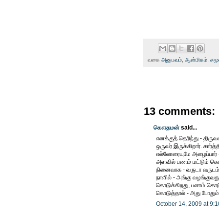
வகை
அனுபவம்
,
ஆன்மிகம்
,
சமூ
13 comments:
கௌதமன்
said...
எனக்குத் தெரிந்து - தி
ஒருவர் இருக்கிறார். கார்த
எல்லோரையுமே அழைப்பார்
அளவில் பணம் மட்டும் கொ
நினைவாக - வருடா வருட
நாளில் - அங்கு வழங்குவ
கொடுக்கிறது, பணம் கொடு
கொடுத்தால் - அது போதும்
October 14, 2009 at 9: