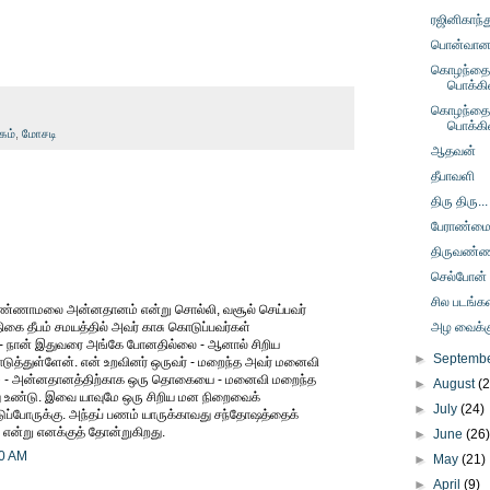
ரஜினிகாந்த
பொன்வானம் 
கொழந்தைப
பொக்கி
கொழந்தைப
பொக்கி
கம்
,
மோசடி
ஆதவன்
தீபாவளி
திரு திரு...
பேராண்ம
திருவண்
செல்போன்
சில படங்கள
ருவண்ணாமலை அன்னதானம் என்று சொல்லி, வசூல் செய்பவர்
்திகை தீபம் சமயத்தில் அவர் காசு கொடுப்பவர்கள்
அழ வைக்கும
 - நான் இதுவரை அங்கே போனதில்லை - ஆனால் சிறிய
►
Septemb
டுத்துள்ளேன். என் உறவினர் ஒருவர் - மறைந்த அவர் மனைவி
ம் - அன்னதானத்திற்காக ஒரு தொகையை - மனைவி மறைந்த
►
August
(
து உண்டு. இவை யாவுமே ஒரு சிறிய மன நிறைவைக்
►
July
(24)
ப்போருக்கு. அந்தப் பணம் யாருக்காவது சந்தோஷத்தைக்
 என்று எனக்குத் தோன்றுகிறது.
►
June
(26
10 AM
►
May
(21)
►
April
(9)