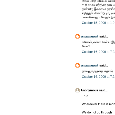
அகில பாரத அய்யப்ப ஸேவா
சபரிமலை யாத்திரை நடைவழி
தண்ணி) இலவசமா தராங்க. இ
எடுத்துக் கொண்டு முழும
மலை செல்லும் போதும் இங்க
October 15, 2009 at 1:
சரவணகுமரன்
said...
கணேஷ், என்ன கேள்வி இது?
போல?
October 16, 2009 at 7:
சரவணகுமரன்
said...
தகவலுக்கு நன்றி சுதாகர்.
October 16, 2009 at 7:
Anonymous said...
True.
Whereever there is mone
We do not go through m