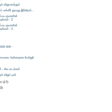
ும் விஜயகாந்தும்
பன்னீர் தூவுது இந்நேரம்...
்பய குமரனின்
ஷங்கள் - 2
்பய குமரனின்
ஷங்கள் - 1
 துறு துறு...
ை
ணாமலை அன்னதான போர்ஜரி
் - சில பாடல்கள்
் விஜய் டிவி
er
(17)
23)
)