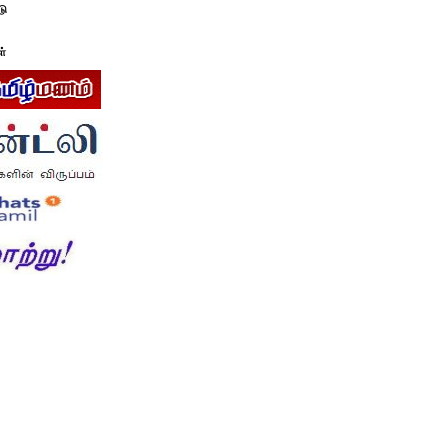
டு
ள்