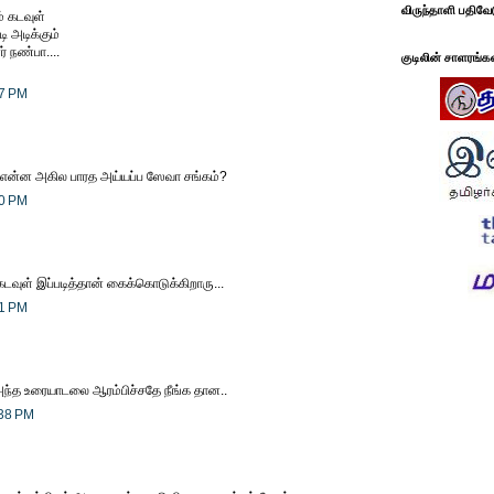
விருந்தாளி பதிவே
ம் கடவுள்
 அடிக்கும்
 நண்பா....
குடிலின் சாளரங்க
07 PM
அது என்ன அகில பாரத அய்யப்ப ஸேவா சங்கம்?
30 PM
 கடவுள் இப்படித்தான் கைக்கொடுக்கிறாரு...
31 PM
்த உரையாடலை ஆரம்பிச்சதே நீங்க தான..
:38 PM