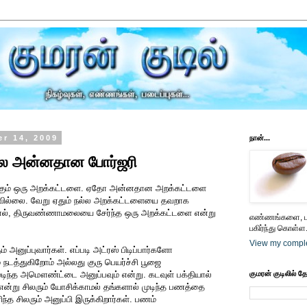
r 14, 2009
நான்...
 அன்னதான போர்ஜரி
கும் ஒரு அறக்கட்டளை. ஏதோ அன்னதான அறக்கட்டளை
ியவில்லை. வேறு ஏதும் நல்ல அறக்கட்டளையை தவறாக
ால், திருவண்ணாமலையை சேர்ந்த ஒரு அறக்கட்டளை என்று
எண்ணங்களை, பட
பகிர்ந்து கொள்ள.
View my comple
் அனுப்புவார்கள். எப்படி அட்ரஸ் பிடிப்பார்களோ
டத்துகிறோம் அல்லது குரு பெயர்ச்சி பூஜை
முடிந்த அமௌண்ட்டை அனுப்பவும் என்று. கடவுள் பக்தியால்
குமரன் குடிலில் த
 என்று சிலரும் யோசிக்காமல் தங்களால் முடிந்த பணத்தை
ந்த சிலரும் அனுப்பி இருக்கிறார்கள். பணம்