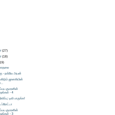
er
(27)
er
(18)
19)
 காதலை
்கு - நார்வே அயன்
கிடும் ஜானகியின்
...
்பய குமரனின்
ஷங்கள் - 4
விப்பு: டிவி பாருங்க!
ி ப்ரோட்டா
்பய குமரனின்
ஷங்கள் - 3