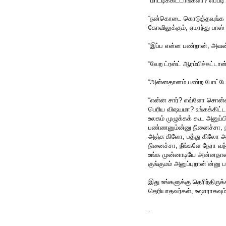
“மாட்டிக்கிட்டாங்களா? எப்படி
“நன்கொடை கொடுத்தவுங்க எல
கோவிலுக்கும், ஏமாந்து பாஸ் 
“இப்ப என்ன பண்றான், அவன
“வேற ட்ரஸ்ட் ஆரம்பிச்சுட்டா
“அன்னதானம் பண்ற போட்டோ 
“என்ன சார்? எவ்ளோ சொன்னால
பெரிய விஷயமா? உங்கக்கிட்ட 
உலகம் முழுக்கக் கூட அனுப
பண்ணனும்ன்னு நினைச்சா, நீங
அஞ்சு கிலோ, பத்து கிலோ அ
நினைச்சா, நீங்களே நேரா வ
உங்க முன்னாடியே அன்னதானம
குங்குமம் அனுப்புறான்’ன்னு
இது உங்களுக்கு தெரிந்திருக
தெரியாதவர்கள், உஷாராகவும்
.