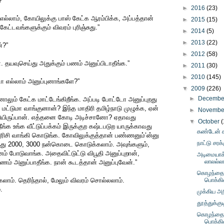
?”
►
2016
(23)
்லாம், கோயிலுக்கு பாஸ் கேட்க ஆரம்பிக்க, அப்பத்தான்
►
2015
(15)
கேட்டவங்களுக்கும் விவரம் புரிஞ்சுது.”
►
2014
(5)
►
2013
(22)
்?”
►
2012
(58)
ன். தயவுசெய்து அதுக்கும் பணம் அனுப்பிடாதீங்க.”
►
2011
(30)
►
2010
(145)
எல்லாம் அனுப்புனாங்களே?”
▼
2009
(226)
►
Decemb
ும் கேட்க மாட்டேங்கிறீங்க. அப்படி போட்டோ அனுப்புறது
மட்டுமா வாங்குனான்? இந்த மாதிரி தமிழ்நாடு முழுக்க, ஏன்
►
Novemb
்பியிருப்பான். எத்தனை கோடி அடிச்சானோ? ஏதாவது
▼
October
(
்க உங்க வீட்டுப்பக்கம் இருக்குற கஷ்டபடுற யாருக்காவது
கண்டேன்
ரிசி வாங்கி கொடுங்க. கோவிலுக்குத்தான் பண்ணனும்’ன்னு
நாட்டு சரக
ந்து 2000, 3000 நன்கொடை கொடுக்கலாம். அவுங்களும்,
் போடுவாங்க. அதைவிட்டுட்டு விபூதி அனுப்புறான்,
அடிமையாக்
லாலல்லா
 பணம் அனுப்பாதீங்க. நான் கூடத்தான் அனுப்புவேன்.”
கொழந்தைப
்கலாம். தெரிந்தால், மேலும் விவரம் சொல்லலாம்.
பொக்கி
.
முக்கிய அறி
தூத்துக்குட
கொழந்தைப
பொக்கி