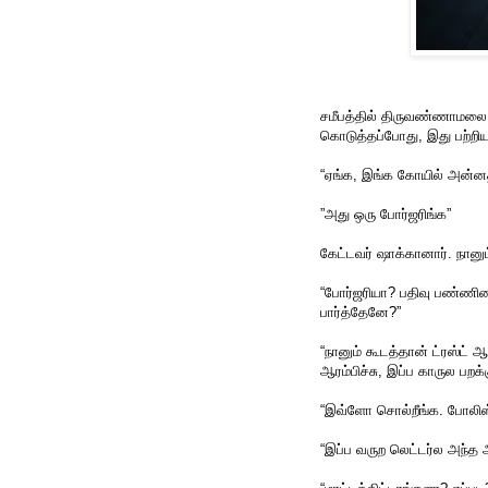
சமீபத்தில் திருவண்ணாமலை ச
கொடுத்தப்போது, இது பற்றிய
“ஏங்க, இங்க கோயில் அன்ன
”அது ஒரு போர்ஜரிங்க”
கேட்டவர் ஷாக்கானார். நா
“போர்ஜரியா? பதிவு பண்ணின
பார்த்தேனே?”
“நானும் கூடத்தான் ட்ரஸ்ட் ஆர
ஆரம்பிச்சு, இப்ப காருல பறக்
“இவ்ளோ சொல்றீங்க. போலி
“இப்ப வருற லெட்டர்ல அந்த 