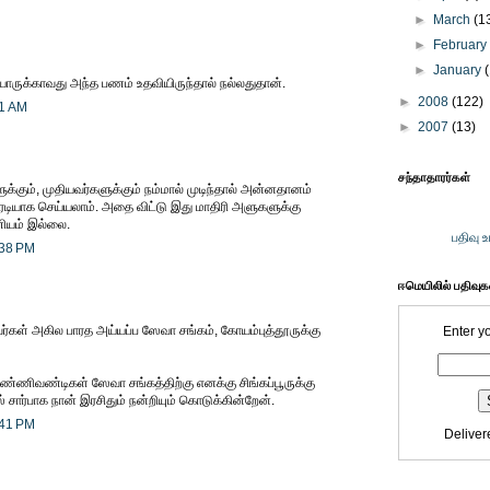
►
March
(1
►
Februar
►
January
 யாருக்காவது அந்த பணம் உதவியிருந்தால் நல்லதுதான்.
►
2008
(122)
31 AM
►
2007
(13)
சந்தாதாரர்கள்
க்கும், முதியவர்களுக்கும் நம்மால் முடிந்தால் அன்னதானம்
ரடியாக செய்யலாம். அதை விட்டு இது மாதிரி அளுகளுக்கு
ணியம் இல்லை.
பதிவு 
:38 PM
ஈமெயிலில் பதிவு
வர்கள் அகில பாரத அய்யப்ப ஸேவா சங்கம், கோயம்புத்தூருக்கு
Enter y
 தண்ணிவண்டிகள் ஸேவா சங்கத்திற்கு எனக்கு சிங்கப்பூருக்கு
் சார்பாக நான் இரசிதும் நன்றியும் கொடுக்கின்றேன்.
:41 PM
Deliver