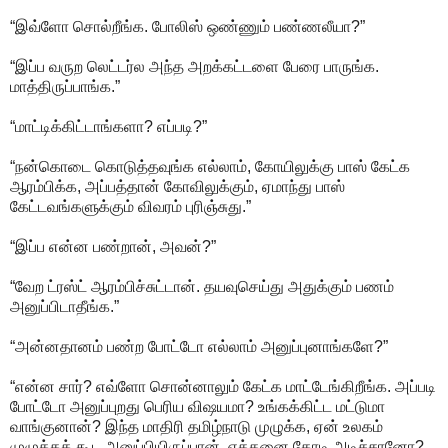
“இவ்ளோ சொல்றீங்க. போலிஸ் ஒண்ணும் பண்ணலீயா?”
“இப்ப வருற லெட்டர்ல அந்த அறக்கட்டளை பேரை பாருங்க.
மாத்திருப்பாங்க.”
“மாட்டிக்கிட்டாங்களா? எப்படி?”
“நன்கொடை கொடுத்தவுங்க எல்லாம், கோயிலுக்கு பாஸ் கேட்க
ஆரம்பிக்க, அப்பத்தான் கோவிலுக்கும், ஏமாந்து பாஸ்
கேட்டவங்களுக்கும் விவரம் புரிஞ்சுது.”
“இப்ப என்ன பண்றான், அவன்?”
“வேற ட்ரஸ்ட் ஆரம்பிச்சுட்டான். தயவுசெய்து அதுக்கும் பணம்
அனுப்பிடாதீங்க.”
“அன்னதானம் பண்ற போட்டோ எல்லாம் அனுப்புனாங்களே?”
“என்ன சார்? எவ்ளோ சொன்னாலும் கேட்க மாட்டேங்கிறீங்க. அப்படி
போட்டோ அனுப்புறது பெரிய விஷயமா? உங்கக்கிட்ட மட்டுமா
வாங்குனான்? இந்த மாதிரி தமிழ்நாடு முழுக்க, ஏன் உலகம்
முழுக்கக் கூட அனுப்பியிருப்பான். எத்தனை கோடி அடிச்சானோ?