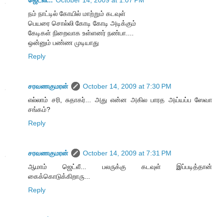
ஜெட்லி...
October 14, 2009 at 1:07 PM
நம் நாட்டில் கோயில் மாற்றும் கடவுள்
பெயரை சொல்லி கோடி கோடி அடிக்கும்
கேடிகள் நிறைவாக உள்ளனர் நண்பா....
ஒன்னும் பண்ண முடியாது
Reply
சரவணகுமரன்
October 14, 2009 at 7:30 PM
எல்லாம் சரி, சுதாகர்... அது என்ன அகில பாரத அய்யப்ப ஸேவா
சங்கம்?
Reply
சரவணகுமரன்
October 14, 2009 at 7:31 PM
ஆமாம் ஜெட்லீ... பலருக்கு கடவுள் இப்படித்தான்
கைக்கொடுக்கிறாரு...
Reply