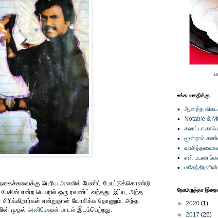
ப
உங்க வசதிக்கு
ஆனந்த விகடனி
Notable & M
கலாட்டா காமெ
மூன்றாம் கண
வாசித்தவைகள
என் பயணங்க
மகேந்திரனின
நகைச்சுவைக்கு பெரிய அளவில் பேண்ட் போட்டுக்கொண்டு
நேரமிருந்தா இதையு
பேகிஸ் என்ற பெயரில் ஒரு ரவுண்ட் வந்தது. இப்ப, அந்த
 சிரிக்கிறார்கள் என்றுதான் யோசிக்க தோணும். அந்த
►
2020
(1)
வின் முதல்
அனிமேஷன் பாடல்
இடம்பெற்றது.
►
2017
(26)