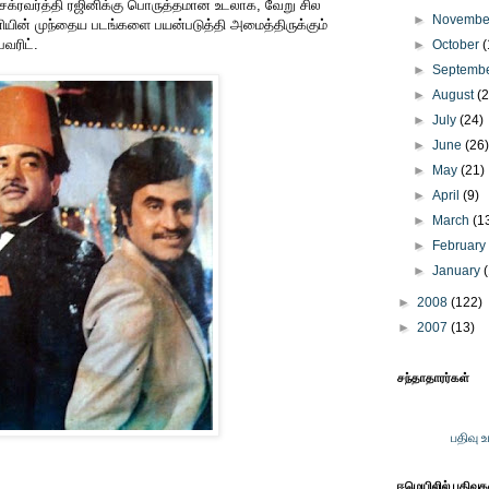
சக்ரவர்த்தி ரஜினிக்கு பொருத்தமான உடலாக, வேறு சில
►
Novemb
ியின் முந்தைய படங்களை பயன்படுத்தி அமைத்திருக்கும்
வரிட்.
►
October
(
►
Septemb
►
August
(
►
July
(24)
►
June
(26
►
May
(21)
►
April
(9)
►
March
(1
►
Februar
►
January
►
2008
(122)
►
2007
(13)
சந்தாதாரர்கள்
பதிவு 
ஈமெயிலில் பதிவு