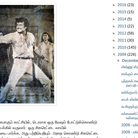
►
2016
(23)
►
2015
(15)
►
2014
(5)
►
2013
(22)
►
2012
(58)
►
2011
(30)
►
2010
(145)
▼
2009
(226)
▼
Decemb
விஷ்ணு’ன்
சரக்கும் ச
புத்தகக் 
தளபதி ப
ரவிக்குமார
பைக் சர்வீ
கூகிளுக்கு
எக்ஸலண்ட் 
உன்னதம
கமாகும் காட்சியில், டெரராக ஒரு வேஷம் போட்டுக்கொண்டு
2009 - ரசி
க்கில் வருவார். ஒரு சிகரெட்டை வாயில்
2009 - ரசி
சியை பார்க்க, அது பற்றியெறியும். அதை கொண்டு சிகரெட்டை