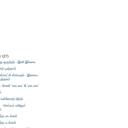
er
(27)
னு ஒருத்தர் - இனி இல்லை
ைடு டிஷ்ஷும்
கண்காட்சி ஸ்பெஷல் - இளைய
ுத்தகம்
் - சேரன் ’கல கல’ & ‘லக லக’
ஸ்
 என்னோடு டூடுல்
- செய்யும் எதிலும்
்
த்த பாடல்கள்
த்த படங்கள்