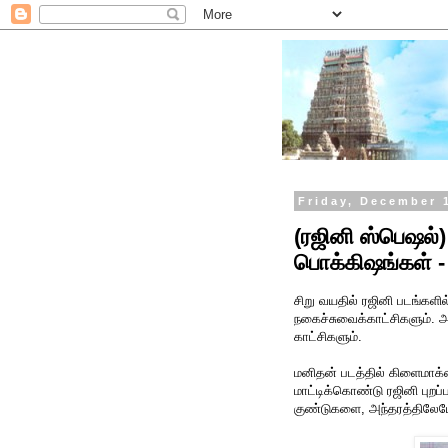
Friday, December 
(ரஜினி ஸ்பெஷல்
பொக்கிஷங்கள் -
சிறு வயதில் ரஜினி படங்களி
நகைச்சுவைக்காட்சிகளும். அக
காட்சிகளும்.
மனிதன் படத்தில் கிளைமாக்
மாட்டிக்கொண்டு ரஜினி புறப்
குண்டுகளை, அந்தரத்திலேயே ப