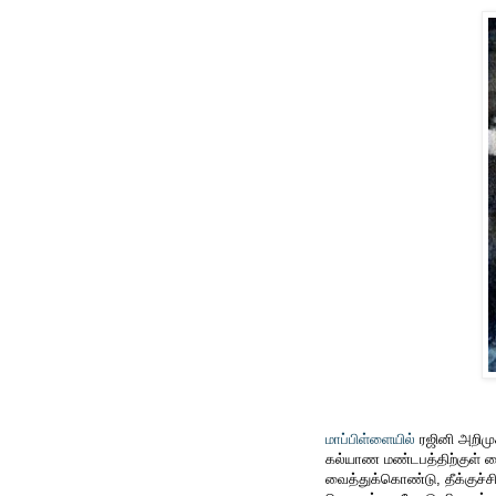
மாப்பிள்ளையில்
ரஜினி அறிமு
கல்யாண மண்டபத்திற்குள் பை
வைத்துக்கொண்டு, தீக்குச்