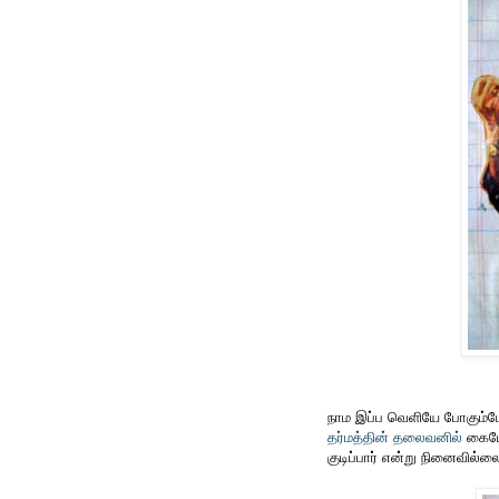
நாம இப்ப வெளியே போகும்
தர்மத்தின் தலைவனில்
கையோ
குடிப்பார் என்று நினைவில்ல