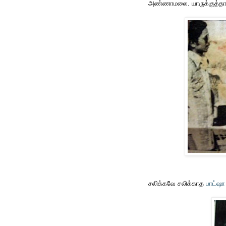
அண்ணாமலை. யாருக்குத்தான
சலிக்கவே சலிக்காத
பாட்ஷ