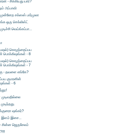
ரன் - சிக்கியது யார்?
ும் அப்பாவி
முன்னேற சக்ஸஸ் பார்முலா
ங்க ஒரு செக்லிஸ்ட்
ுடிச்சி வெய்ங்கப்பா...
டா
பெஷல்) கொழந்தைப்பய
ன் பொக்கிஷங்கள் - 8
பெஷல்) கொழந்தைப்பய
ன் பொக்கிஷங்கள் - 7
க்கு - தவளை எங்கே?
்பய குமரனின்
ஷங்கள் - 6
த்தூ!
 முடிவதில்லை
முடிந்தது.
க்குனரா ஷங்கர்?
.. இளம் இசை...
- சின்ன ஜெருசேலம்
!!!