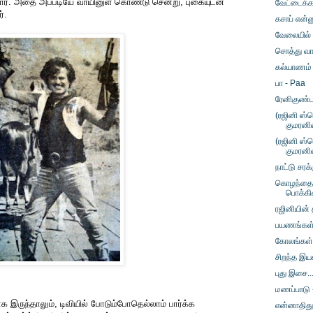
ர். அதை அப்படியே வாயினுள் கொண்டு சென்று, புகையுடன்
வேட்டைக்கா
்.
கசாப் என்ன
வேலையில் 
சொத்து வா
கல்யாணம் ம
பா - Paa
ரேனிகுண்
(ரஜினி ஸ்
குமரனி
(ரஜினி ஸ்
குமரனி
நாட்டு சர
கொழந்தைப
பொக்கி
ரஜினியின் 
பயணங்கள்
கோலங்கள் 
சிறந்த இய
புது இசை.
மணப்பாடு 
 இருந்தாலும், டிவியில் போடும்போதெல்லாம் பார்க்க
என்னாதிது?