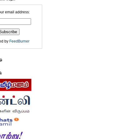
our email address:
ed by
FeedBurner
டு
ள்