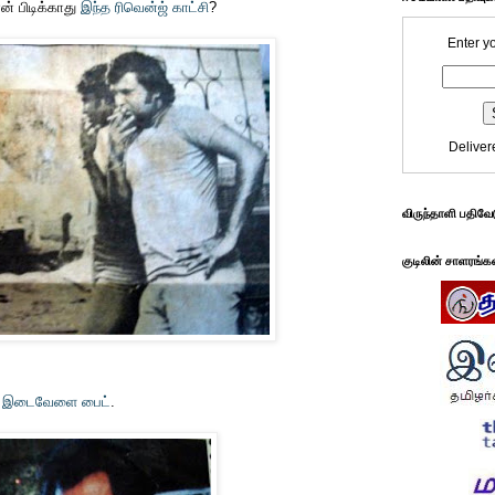
் பிடிக்காது
இந்த ரிவென்ஜ் காட்சி
?
Enter y
Deliver
விருந்தாளி பதிவே
குடிலின் சாளரங்க
ா இடைவேளை பைட்
.