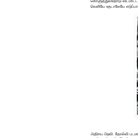
கொளுத்துவதோடு விடமாட்டா
வெளியே உதடாலேயே எடுப்பார
அதிசய பிறவி. தோல்வி படமாக