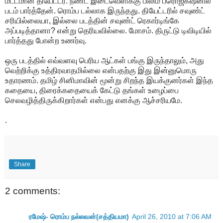
மட்டமான தியேட்டர். நீண்ட இடைவெளிக்கு பிலிம் ப்ரொஜக்‌ஷனில்
படம் பார்த்தேன். ரொம்ப டல்லாக இருந்தது. தியேட்டரில் சவுண்ட்
சரியில்லையா, இல்லை படத்தின் சவுண்ட் ரெகார்டிங்கே
அப்படித்தானா? என்று தெரியவில்லை. மோசம். திருட்டு டிவிடியில்
பார்த்தது போன்ற உணர்வு.
ஒரு படத்தில் எவ்வளவு பெரிய ஆட்கள் பங்கு இருந்தாலும், அது
வெற்றிக்கு உத்திரவாதமில்லை என்பதற்கு இது இன்னுமொரு
உதாரணம். தமிழ் சினிமாவின் மூன்று சிறந்த இயக்குனர்கள் இந்த
கதையை, திரைக்கதையைக் கேட்டு தங்கள் உழைப்பை
செலவழித்திருக்கிறார்கள் என்பது எனக்கு ஆச்சரியமே.
.
Share
2 comments:
ரமேஷ்- ரொம்ப நல்லவன்(சத்தியமா)
April 26, 2010 at 7:06 AM