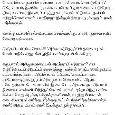
போகவில்லை. நடிப்பில் என்னமா உணர்ச்சியைக் கொட்டுகிறார்?
அதே சமயம், இன்னொரு பக்கம் காமெடியிலும் களைக்கட்டுகிறார்.
திரை உலகினர் இவரைப் பார்த்து டைரக்‌ஷன் மட்டுமல்ல, நடிப்பும்
கற்றுக்கொள்ளலாம். பாரதிராஜா இன்னும் நிறைய நடிக்கணும். நான்
பார்க்கணும்.
எனக்கு படத்தில் நல்லவிதமாக சொல்வதற்கு, பாரதிராஜாவை தவிர
வேறெதுவுமில்லை.
அஞ்சலி... ம்ம்ம்... செம...!!! ‘அங்காடித்தெரு’வில் தங்கையுடன்
பேசும் மாடுலேஷனுடனே இதில் பசங்களுடன் பேசுகிறார்.
கருணாஸ் அறிமுகமானவுடன் அவர்தான் ஹீரோவா? என
அதிர்ச்சியுடன் தியேட்டர் சலசலத்தது. மக்கள் ரொம்ப நொந்துபோய்
படம் பார்த்தார்கள். நடுவில் கரண்ட் போக, ‘ஹைய்யா’ என
சந்தோஷக்குரல். ஒருவர் அவருடைய மொபைலில் ‘அபூர்வ
சகோதரர்கள்’ சோக வயலின் இசை போட, அனைவரும் அவரவர்
நிலையை எண்ணி சிரித்துக்கொண்டார்கள். ஏதோ அந்த பசங்க
அவ்வப்போது அடிக்கும் ஜோக்குகளினால், எழுந்து போகாமல்
கடைசிவரை உட்கார்ந்து பார்த்தது கூட்டம். (நெளிந்துக்கொண்டு
தான்) அதில் மட்டும் தான் இயக்குனருக்கு வெற்றி.