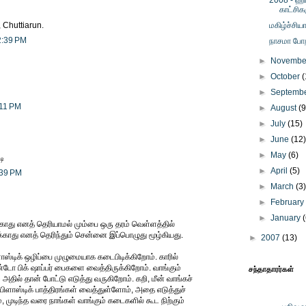
2008 - ஹிட
காட்சிக
Chuttiarun.
மகிழ்ச்சி
2:39 PM
நாசமா போற
►
Novemb
►
October
(
►
Septemb
:11 PM
►
August
(9
►
July
(15)
►
June
(12
►
May
(6)
டி
►
April
(5)
:39 PM
►
March
(3
►
Februar
►
January
்காது எனத் தெரியாமல் மும்பை ஒரு தரம் வெள்ளத்தில்
்காது எனத் தெரிந்தும் சென்னை இப்பொழுது மூழ்கியது.
►
2007
(13)
ிளாஸ்டிக் ஒழிப்பை முழுமையாக கடைபிடிக்கிறோம். காரில்
டோ பிக் ஷாப்பர் பைகளை வைத்திருக்கிறோம். வாங்கும்
சந்தாதாரர்கள்
அதில் தான் போட்டு எடுத்து வருகிறோம். கறி, மீன் வாங்கச்
ளாஸ்டிக் பாத்திரங்கள் வைத்துள்ளோம், அதை எடுத்துச்
 முடிந்த வரை நாங்கள் வாங்கும் கடைகளில் கூட நிற்கும்