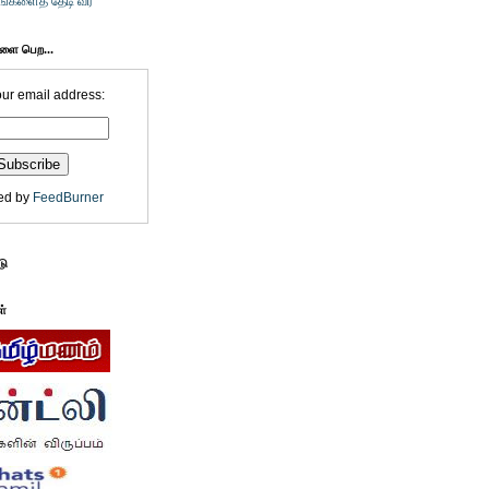
உங்களைத் தேடி வர
களை பெற...
our email address:
ed by
FeedBurner
டு
ள்