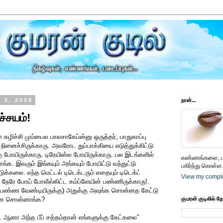
 2, 2008
நான்...
்சயம்!
் கழிச்சி மும்பைல பாலசாகேப்ன்னு ஒருத்தர், பாதுகாப்பு
க நினைச்சிருக்காரு. அவரோட துப்பாக்கியை எடுத்துக்கிட்டு
ு போயிருக்காரு. டிரேயின்ல போயிருக்காரு. பல இடங்களில்
எண்ணங்களை, பட
காங்க. இவரும் இங்கயும் அங்கயும் போயிட்டு வந்துட்டு
பகிர்ந்து கொள்ள.
டுக்கலை. எந்த மெட்டல் டிடெக்டரும் எதையும் டிடெக்ட்
View my comple
 நேரே போய் போலீஸ்கிட்ட கம்ப்ளேயின் பண்ணிருக்காரு!.
ன் பண்ண வேண்டியிருக்கு) அதுக்கு அவுங்க சொன்னத கேட்டு
என்ன சொன்னாங்க?
குமரன் குடிலில் த
ு. ஆனா அந்த பீப் சத்தம்தான் எங்களுக்கு கேட்கலை”