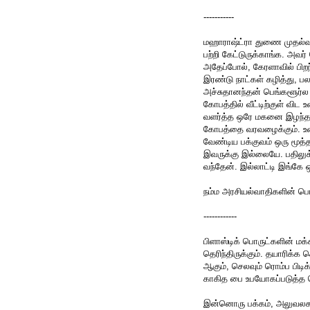
-----------
மஹாராஷ்ட்ரா துணை முதல்வர்
பற்றி கேட்டுருக்காங்க. அவ
அதேப்போல், கேரளாவில் பிறந
இரண்டு நாட்கள் கழித்து, ப
அச்சுதானந்தன் பெங்களூர்ல
கோபத்தில் வீட்டிற்குள் வி
வளர்த்த ஒரே மகனை இழந்த 
கோபத்தை வரவழைக்கும். உணர
வேண்டிய பக்குவம் ஒரு மூத்
இவருக்கு இல்லையே. பதிலுக
வந்தேன். இல்லாட்டி இங்கே ஒ
நம்ம அரசியல்வாதிகளின் பொற
------------
பிளாஸ்டிக் பொருட்களின் மக
தெரிந்திருக்கும். தயாரிக்க
ஆகும், செலவும் ரொம்ப பிடி
காகித பை உபயோகப்படுத்த 
இன்னொரு பக்கம், அலுவலகங