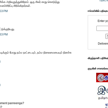
பதிவு 
சிக்க அறிவுறுத்துகிறோம். ஒரு சிலர் காது கொடுத்து
னச்சிரிப்பு சிரிக்கிறார்கள்.
:53 PM
ஈமெயிலில் பதிவு
Enter y
்டுக்குரியது.
:33 PM
Deliver
டிக்கும் போது நம்ம நாட்டையும், நம்ம நிலைமையையும் நினச்சு
விருந்தாளி பதிவே
M
குடிலின் சாளரங்க
M
comment panreenga?
i?