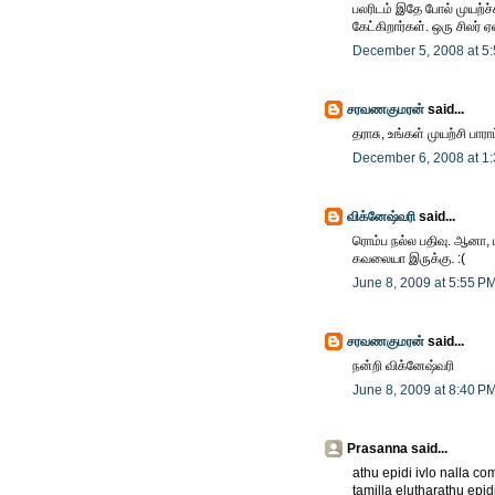
பலரிடம் இதே போல் முயற்ச்
கேட்கிறார்கள். ஒரு சிலர் ஏள
December 5, 2008 at 5
சரவணகுமரன்
said...
தராசு, உங்கள் முயற்சி பாராட
December 6, 2008 at 1
விக்னேஷ்வரி
said...
ரொம்ப நல்ல பதிவு. ஆனா, ப
கவலையா இருக்கு. :(
June 8, 2009 at 5:55 P
சரவணகுமரன்
said...
நன்றி விக்னேஷ்வரி
June 8, 2009 at 8:40 P
Prasanna said...
athu epidi ivlo nalla 
tamilla elutharathu epid