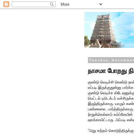
Tuesday, December
நாசமா போறது நிச
குண்டு வெடிச்சி ரெண்டு நாள
எப்படி இருக்குதுன்னு பார்க்
குண்டு வெடிச்ச ஸ்டேஷனுக்க
மெட்டல் டிடெக்டர் வச்சிருக்
இருந்திருக்காரு. யாரும் கண்
பண்ணலை. பார்த்திருக்காரு.
(எதுக்கெல்லாம் கம்ப்ளேயி
ஷாக்காயிட்டாரு. அப்படி 
“அது சத்தம் கொடுத்திருக்க