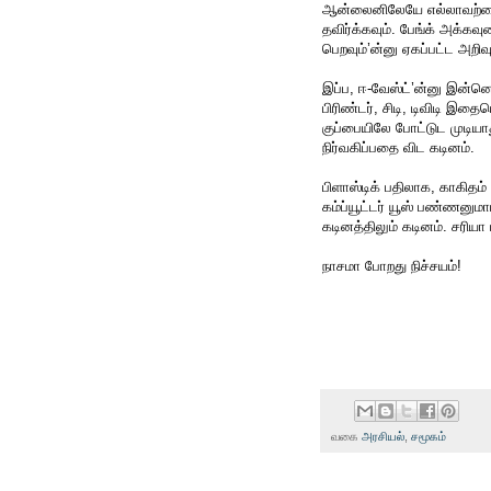
ஆன்லைனிலேயே எல்லாவற்றையு
தவிர்க்கவும். பேங்க் அக்கவு
பெறவும்’ன்னு ஏகப்பட்ட அறி
இப்ப, ஈ-வேஸ்ட்’ன்னு இன்னொர
பிரிண்டர், சிடி, டிவிடி இதை
குப்பையிலே போட்டுட முடியா
நிர்வகிப்பதை விட கடினம்.
பிளாஸ்டிக் பதிலாக, காகிதம
கம்ப்யூட்டர் யூஸ் பண்ணனும
கடினத்திலும் கடினம். சரியா ம
நாசமா போறது நிச்சயம்!
வகை
அரசியல்
,
சமூகம்