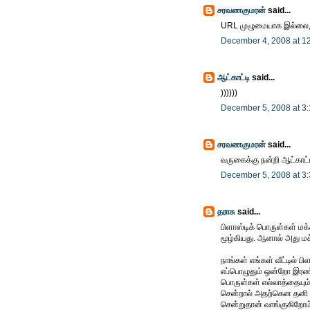
சரவணகுமரன்
said...
URL முழுமையாக இல்லை, 
December 4, 2008 at 1
ஆட்காட்டி
said...
))))))
December 5, 2008 at 3
சரவணகுமரன்
said...
வருகைக்கு நன்றி ஆட்காட்
December 5, 2008 at 3
தராசு
said...
பிளாஸ்டிக் பொருள்கள் மக
மூழ்கியது. ஆனால் அது மக
நாங்கள் எங்கள் வீட்டில் ப
எப்பொழுதும் ஒன்றோ இரண்
பொருள்கள் எல்லாத்தையும் 
சென்றால் அதற்கென தனி பி
சென்றுதான் வாங்குகிறோம்,