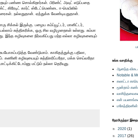
ம் பண்ண சொல்கிறார்கள். பிரிண்ட் அவுட் எடுப்பதை
ண்ட், கிரேடிட் கார்ட் ஸ்டேட்மெண்டை ஈ-மெயிலில்
வுரைகள். நல்லதுதான். ஏத்துக்க வேண்டியதுதான்.
ு சிக்கல் இருக்கு. பழைய கம்ப்யூட்டர், மானிட்டர்,
யெல்லாம் சுத்திகரிக்க, ஒரு சில வழிமுறைகள் உள்ளது. சும்மா
து. இந்த கழிவுகளை நிர்வகிப்பது மற்ற எல்லா கழிவுகளையும்
ப
் உபயோகப்படுத்த வேண்டுமாம். காகிதத்துக்கு பதிலா,
ாம். கணினி கழிவுயையும் சுத்திகரிப்பதோ, மக்க செய்வதோ
உங்க வசதிக்கு
ாட்டிக்கிட்டோம்னு மட்டும் நல்லா தெரியுது.
ஆனந்த விகடனி
Notable & M
கலாட்டா காமெ
மூன்றாம் கண
வாசித்தவைகள
என் பயணங்க
மகேந்திரனின
நேரமிருந்தா இதையு
►
2020
(1)
►
2017
(26)