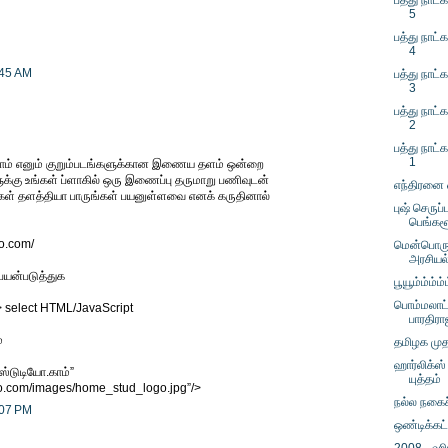
பத்து நாட்க
5
பத்து நாட்க
4
:45 AM
பத்து நாட்க
3
பத்து நாட்க
2
பத்து நாட்க
1
.காம் எனும் குறும்படங்களுக்கான இணைய தளம் ஒன்றை
ுக்கு உங்கள் ப்ளாகில் ஒரு இணைப்பு தருமாறு பணிவுடன்
எந்திரனை 
்கள் தளத்தியா பாருங்கள் பயனுள்ளவை எனக் கருதினால்
புஷ் செருப
பெங்கள
io.com/
மென்பொருள
அரசியல
பயன்படுத்துக
பூயூம்ம்ம்ம்
பொம்மலாட
 select HTML/JavaScript
பாரதிரா
்
தமிழக முதல
ஹார்லிக்ஸ்
 ஸ்டுடியோ.காம்”
யுத்தம்
dio.com/images/home_stud_logo.jpg”/>
நல்ல நகைச
:07 PM
ஒண்டிக்கட