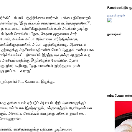
Facebook'இல் கும
குமரன் குடில்
க்கிட்ட போயி பத்திரிக்கையாளர்கள், மும்பை தீவிரவாதம்
ர் சொன்னது, “இது எப்பவும் சாதாரணமா நடக்குறதுதானே?”.
்த கமாண்டர் உன்னிகிருஷ்ணனின் உடல் அடக்கம் முடிந்து
ல பேர்கள் சொல்லிய பிறகு, கேரளா முதலமையச்சர்
நண்பர்கள்
 போயி, அவங்க அப்பா அம்மாவை பார்த்திருக்காரு.
ட உன்னிக்கிருஷ்ணனின் அப்பா மறுத்திருக்காரு. ஆசையாக
தந்தைக்கு அரசியல்வாதிகளின் பொய் ஆறுதல் கண்டிப்பாக
்ச்சிவயப்பட்ட நிலையில் இருந்த அவருக்கு ஆறுதல் கூற
த அரசியல்வாதிக்கு இருந்திருக்க வேண்டும். ஆனா,
்கு இவர் கூறியது, “ஒரு கமாண்டர் இறந்ததால நான்
ரு நாய் கூட வராது”.
ுப்புணர்ச்சி... கேவலமா இருக்கு...
எங்க போனா என்ன 
்காத தன்மையால் ஏற்படும் அபாயம் பற்றி அனைவருக்கும்
 செலவு கம்மியாக இருந்தாலும், மக்குவதற்கும் ஆண்டுகள் பல
க்கும். அதனால பிளாஸ்டிக் கவருக்கு பதிலாக துணி பை,
சொல்லுறாங்க.
்களில் காகிதங்களுக்கு பதிலாக முடிந்தவரை