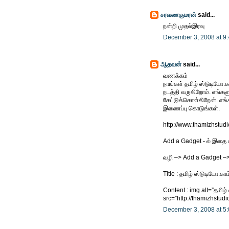
சரவணகுமரன்
said...
நன்றி முதல்இரவு
December 3, 2008 at 9
ஆதவன்
said...
வணக்கம்
நாங்கள் தமிழ் ஸ்டுடியோ
நடத்தி வருகிறோம். எங்கள
கேட்டுக்கொள்கிறேன். எங
இணைப்பு கொடுங்கள்.
http://www.thamizhstud
Add a Gadget - ல் இதை 
வழி –> Add a Gadget –>
Title : தமிழ் ஸ்டுடியோ.காம
Content : img alt=”தமிழ்
src=”http://thamizhstu
December 3, 2008 at 5