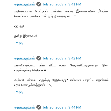
சரவணகுமரன்
July 20, 2009 at 9:41 PM
//நிச்சயமாக மெட்ராஸ் டாக்கீஸ் கதை இல்லாகாவில் இருக்க
வேண்டிய முக்கியமான் நபர் நீங்கத்தான்...//
ஹி ஹி...
நன்றி இராகவன்
Reply
சரவணகுமரன்
July 20, 2009 at 9:42 PM
//மணிரத்த்னம் உங்க வீட்ட தான் தேடிக்கிட்டிருக்காரு ஆன
எதுக்குன்னு தெரியல//
அக்னி பார்வை, எதுக்கு தேடுவாரு? என்னை பாராட்டி ஏதாச்சும்
பரிசு கொடுக்கத்தான்... :-)
Reply
சரவணகுமரன்
July 20, 2009 at 9:44 PM