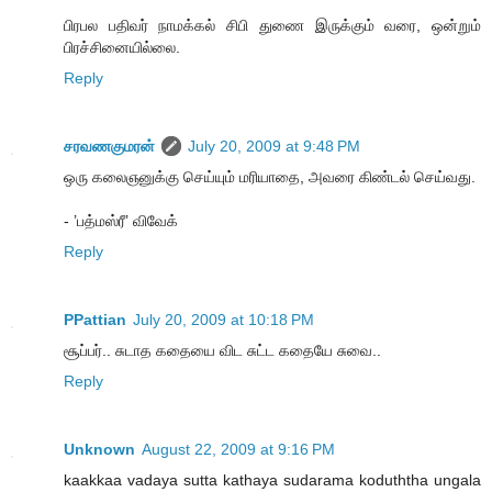
பிரபல பதிவர் நாமக்கல் சிபி துணை இருக்கும் வரை, ஒன்றும்
பிரச்சினையில்லை.
Reply
சரவணகுமரன்
July 20, 2009 at 9:48 PM
ஒரு கலைஞனுக்கு செய்யும் மரியாதை, அவரை கிண்டல் செய்வது.
- ’பத்மஸ்ரீ’ விவேக்
Reply
PPattian
July 20, 2009 at 10:18 PM
சூப்பர்.. சுடாத கதையை விட சுட்ட கதையே சுவை..
Reply
Unknown
August 22, 2009 at 9:16 PM
kaakkaa vadaya sutta kathaya sudarama koduththa ungala