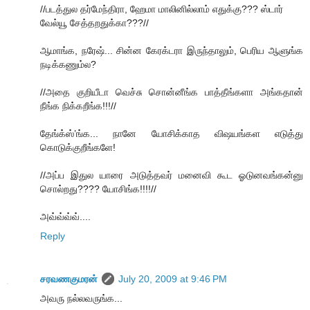
//படத்துல தர்மேந்திரா, ஹேமா மாலினில்லாம் எதுக்கு??? ஸ்டார்
வேல்யூ சேத்தறதுக்கா???//
ஆமாங்க, நரேஷ்... சின்ன கேரக்டரா இருந்தாலும், பெரிய ஆளுங்க
நடிக்கணும்ல?
//அதை குறியீடா வெச்சு சொன்னீங்க பாத்தீங்களா அங்கதான்
நீங்க நிக்கறீங்க!!!//
தேங்க்ஸ்’ங்க... நானே யோசிக்காத விஷயங்கள எடுத்து
கொடுக்குறீங்களே!
//அப்ப இதுல யாரை அடுத்தவர் மனைவி கூட ஓடுனவங்கன்னு
சொல்றது???? யோசிங்க!!!!//
அவ்வ்வ்வ்....
Reply
சரவணகுமரன்
July 20, 2009 at 9:46 PM
அவரு நல்லவருங்க...