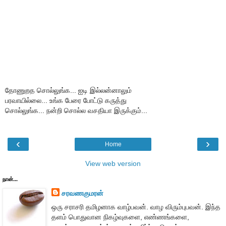
தோணுறத சொல்லுங்க... ஐடி இல்லன்னாலும்
பரவாயில்லை... உங்க பேரை போட்டு கருத்து
சொல்லுங்க... நன்றி சொல்ல வசதியா இருக்கும்...
‹
›
Home
View web version
நான்...
சரவணகுமரன்
ஒரு சராசரி தமிழனாக வாழ்பவன். வாழ விரும்புபவன். இந்த
தளம் பொதுவான நிகழ்வுகளை, எண்ணங்களை,