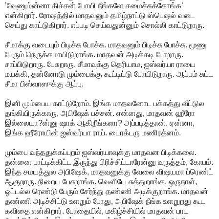
’வேணும்ன்னா கிச்சன் போயி நீங்களே சமைச்சுக்கோங்க’
என்கிறார். ரோஷத்தில் மாதவனும் தமிழ்நாட்டு ஸ்பெஷல் வடை
செய்து காட்டுகிறார். எப்படி செய்வதுன்னும் சொல்லி காட்டுறாரு.
சீமாக்கு வடையும் பிடிச்சு போச்சு. மாதவனும் பிடிச்சு போச்சு. மூணு
பேரும் நெருக்கமாயிடுறாங்க. மாதவன் அடிக்கடி போறாரு.
சாப்பிடுறாரு. பேசுறாரு. சீமாவுக்கு தெரியாம, ஐஸ்வர்யா ராயை
மயக்கி, தன்னோடு மும்பைக்கு கூட்டிட்டு போயிடுறாரு. ஆப்பம் சுட்ட
சீமா பிஸ்வாஸுக்கு ஆப்பு.
இனி மும்பைய காட்டுறோம். இங்க மாதவனோட பக்கத்து வீட்டுல
தங்கியிருக்காரு, அபிஷேக் பச்சன். என்னது, மாதவன் ஹீரோ
இல்லையா?ன்னு ஷாக் ஆகிறீங்களா? அப்படித்தான். ஏன்னா,
இங்க ஹீரோயின் ஐஸ்வர்யா ராய். டைரக்டரு மணிரத்னம்.
மும்பை வந்ததுக்கப்புறம் ஐஸ்வர்யாவுக்கு மாதவன பிடிக்கலை.
தன்னை பாட்டிக்கிட்ட இருந்து பிரிச்சிட்டாரேன்னு வருத்தம், கோபம்.
இந்த சமயத்துல அபிஷேக், மாதவனுக்கு வேலை விஷயமா ப்ரெண்ட்
ஆகுறாரு. நிறைய பேசுறாங்க. வெளியே சுத்துறாங்க. ஒருநாள்,
ஓட்டல்ல ரெண்டு பேரும் சேர்ந்து தண்ணி அடிக்குறாங்க. மாதவன்
தண்ணி அடிச்சிட்டு உளறும் போது, அபிஷேக் நீங்க உளறுறது கூட
கவிதை என்கிறார். போதையில், மகிழ்ச்சியில் மாதவன் பாட