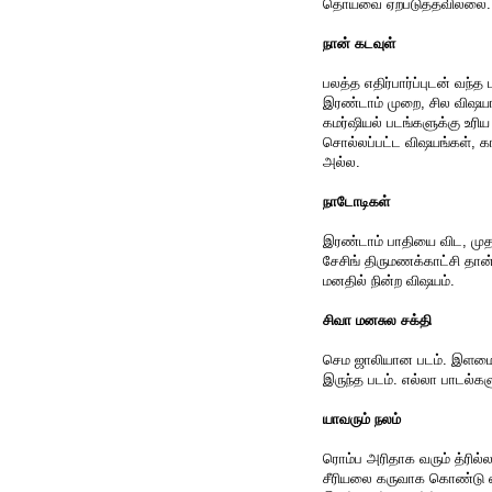
தொய்வை ஏற்படுத்தவில்லை.
நான் கடவுள்
பலத்த எதிர்பார்ப்புடன் வந்
இரண்டாம் முறை, சில விஷயங
கமர்ஷியல் படங்களுக்கு உரிய
சொல்லப்பட்ட விஷயங்கள், க
அல்ல.
நாடோடிகள்
இரண்டாம் பாதியை விட, முதல
சேசிங் திருமணக்காட்சி தான
மனதில் நின்ற விஷயம்.
சிவா மனசுல சக்தி
செம ஜாலியான படம். இளமை த
இருந்த படம். எல்லா பாடல்களு
யாவரும் நலம்
ரொம்ப அரிதாக வரும் த்ரில்ல
சீரியலை கருவாக கொண்டு எடுக