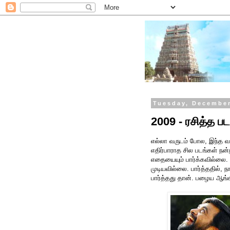
Tuesday, December
2009 - ரசித்த ப
எல்லா வருடம் போல, இந்த வர
எதிர்பாராத சில படங்கள் நன்
எதையையும் பார்க்கவில்லை. 
முடியவில்லை. பார்த்ததில், 
பார்த்தது தான். பழைய ஆங்கி