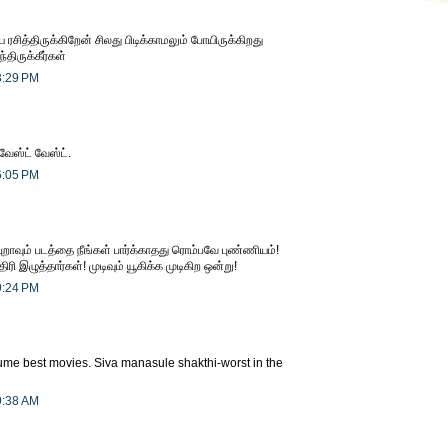
ரசித்திருக்கிறேன் சிலது பிடிக்காமலும் போயிருக்கிறது
திருக்கீர்கள்
3:29 PM
வேஸ்ட் வேஸ்ட்.
6:05 PM
 புறாவும் படத்தை நீங்கள் பார்க்காதது ரொம்பவே புண்ணியம்!
ிரி இழுத்தார்கள்! முடிவும் யூகிக்க முடிகிற ஒன்று!
9:24 PM
me best movies. Siva manasule shakthi-worst in the
9:38 AM