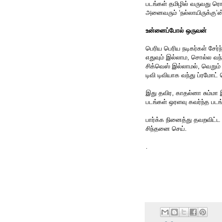
படங்கள் தமிழில் வருவது ர
அனைவரும் ‘நல்லாயிருக்கு’
உன்னைப்போல் ஒருவன்
பெரிய பெரிய நடிகர்கள் சேர்
எதுவும் இல்லாம, சொல்ல வந்
சிக்வெஸ் இல்லாமல், வெறும்
டிவி டிவியாக வந்து ப்ரமோட் 
இது தவிர, காதல்னா சும்மா
படங்கள் ஒரளவு கவர்ந்த படங
பார்க்க நினைத்து தவறவிட்ட ப
சிந்தனை செய்.
.