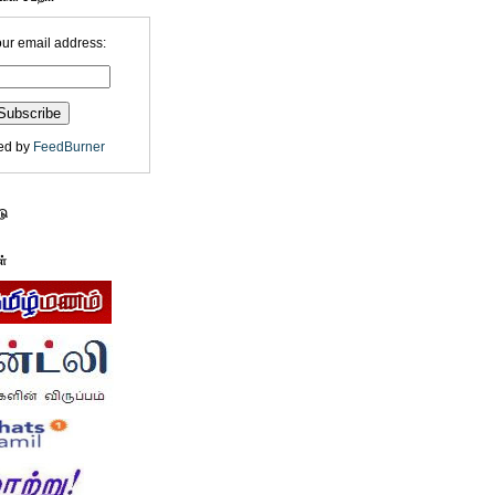
our email address:
ed by
FeedBurner
டு
ள்