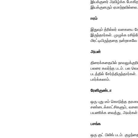
இயக்குனர் அவிழ்க்க போகிற
இயக்குனரும் ஏமாற்றவில்லை
ஈரம்
இதுவும் த்ரில்லர் வகையை சே
இருந்தார்கள். முழுக்க ரசித
மிரட்டியிருந்ததை நன்றாகவே 
அயன்
திரைக்கதையில் நாவலுக்குர
பலரை கவர்ந்த படம். பல வெ
படத்தில் சேர்த்திருந்தார்க
பார்க்கலாம்.
ரேனிகுண்டா
ஒரு புது டீம் கொடுத்த தரமா
சண்டைக்காட்சிகளும், வசனங
பயணிக்க வைத்து, அவர்கள்
பசங்க
ஒரு குட் பிலிங் படம். குழந்