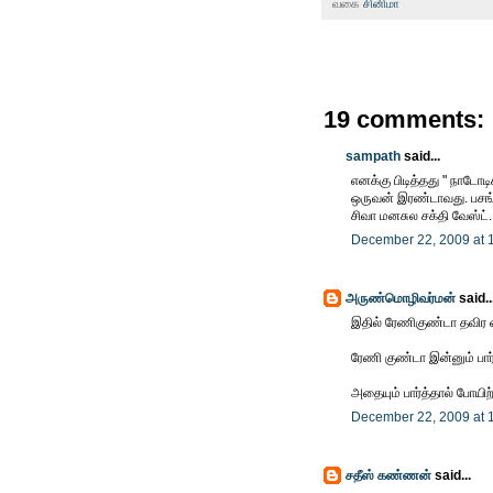
வகை
சினிமா
19 comments:
sampath
said...
எனக்கு பிடித்தது " நாடோட
ஒருவன் இரண்டாவது. பசங்
சிவா மனசுல சக்தி வேஸ்ட
December 22, 2009 at 
அருண்மொழிவர்மன்
said..
இதில் ரேணிகுண்டா தவிர ஏ
ரேணி குண்டா இன்னும் பார்
அதையும் பார்த்தால் போயிற
December 22, 2009 at 
சதீஸ் கண்ணன்
said...