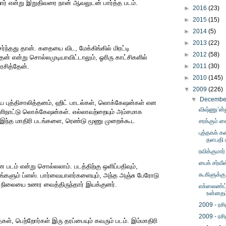
ார் என்று இறுதிவரை நான் ஆவலுடன் பார்த்த படம்.
►
2016
(23)
.
►
2015
(15)
►
2014
(5)
►
2013
(22)
ர்ந்தது தான். கதையை விட, மேக்கிங்கில் மிரட்டி
►
2012
(58)
்தேன் என்று சொல்லமுடியாவிட்டாலும், ஓரிரு காட்சிகளில்
ரசித்தேன்.
►
2011
(30)
►
2010
(145)
▼
2009
(226)
▼
Decemb
ிய புத்திசாலித்தனம், ஹிட் பாடல்கள், லொக்கேஷன்கள் என
விஷ்ணு’ன்
ளிநாட்டு லொக்கேஷன்கள். எல்லாவற்றையும் அம்சமாக
ள். இந்த மாதிரி படங்களை, ரெண்டு மூணு முறைக்கூட
சரக்கும் ச
புத்தகக் 
தளபதி ப
ரவிக்குமார
பைக் சர்வீ
ன படம் என்று சொல்லலாம். படத்திற்கு ஒளிப்பதிவும்,
கூகிளுக்கு
்களும் ப்ளஸ். பார்வையாளர்களையும், அந்த அஞ்சு பேரோடு
 நிலையை உணர வைத்திருந்தார் இயக்குனர்.
எக்ஸலண்ட் 
உன்னதம
2009 - ரசி
2009 - ரசி
தைகள், பெற்றோர்கள் இரு தரப்பையும் கவரும் படம். இம்மாதிரி