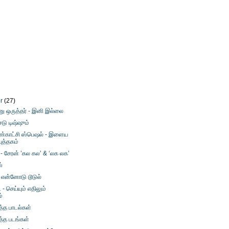
er
(27)
னு ஒருத்தர் - இனி இல்லை
ைடு டிஷ்ஷும்
கண்காட்சி ஸ்பெஷல் - இளைய
ுத்தகம்
் - சேரன் ’கல கல’ & ‘லக லக’
ஸ்
 என்னோடு டூடுல்
- செய்யும் எதிலும்
்
த்த பாடல்கள்
த்த படங்கள்