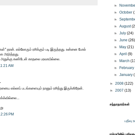
►
Novemb
►
October
(
►
Septemb
►
August
(
►
July
(24)
►
June
(26
►
May
(21)
ிகள்" தான். எல்லோரும் ரசிக்கும் படி இருத்தது. உன்னை போல்
►
April
(9)
க அடுத்தது.
். அதுக்கு கண்டேன் காதலை பரவாயில்லை.
►
March
(1
11:21 AM
►
Februar
►
January
.
►
2008
(122)
னைய எல்லாப் படங்களையும் நானும் ரசித்து இருக்கிறேன்.
►
2007
(13)
க்க்வில்லை...
சந்தாதாரர்கள்
்று
12:26 PM
பதிவு 
ஈமெயிலில் பதிவு