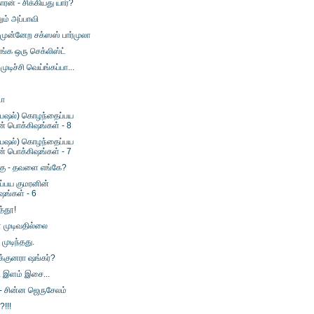
ரன் - சிக்கியது யார்?
ும் அப்பாவி
முன்னேற சக்ஸஸ் பார்முலா
ங்க ஒரு செக்லிஸ்ட்
ுடிச்சி வெய்ங்கப்பா...
டா
பெஷல்) கொழந்தைப்பய
ன் பொக்கிஷங்கள் - 8
பெஷல்) கொழந்தைப்பய
ன் பொக்கிஷங்கள் - 7
க்கு - தவளை எங்கே?
்பய குமரனின்
ஷங்கள் - 6
த்தூ!
 முடிவதில்லை
முடிந்தது.
க்குனரா ஷங்கர்?
.. இளம் இசை...
- சின்ன ஜெருசேலம்
!!!