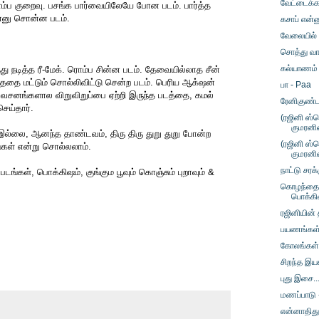
வேட்டைக்கா
ொம்ப குறைவு. பசங்க பார்வையிலேயே போன படம். பார்த்த
ன்னு சொன்ன படம்.
கசாப் என்ன
வேலையில் 
சொத்து வா
கல்யாணம் ம
ந்து நடித்த ரீ-மேக். ரொம்ப சின்ன படம். தேவையில்லாத சீன்
ததை மட்டும் சொல்லிவிட்டு சென்ற படம். பெரிய ஆக்‌ஷன்
பா - Paa
 வசனங்களால விறுவிறுப்பை ஏற்றி இருந்த படத்தை, கமல்
ரேனிகுண்
செய்தார்.
(ரஜினி ஸ்
குமரனி
 இல்லை, ஆனந்த தாண்டவம், திரு திரு துறு துறு போன்ற
(ரஜினி ஸ்
்கள் என்று சொல்லலாம்.
குமரனி
நாட்டு சர
டங்கள், பொக்கிஷம், குங்கும பூவும் கொஞ்சும் புறாவும் &
கொழந்தைப
பொக்கி
ரஜினியின் 
பயணங்கள்
கோலங்கள் 
சிறந்த இய
புது இசை.
மணப்பாடு 
என்னாதிது?