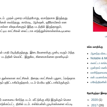
த படம். முதல் முறை பார்த்தபோது, ஏமாற்றமாக இருந்தது.
்கள் கவர்ந்தது. காமெடி, ஆக்‌ஷன், ஹீரோயிஸம் என
 எல்லா விஷயங்களும் இந்த படத்தில் இருந்தாலும்,
ாட்டிய காட்சிகள் லைட்டாக எடுத்துக்கொள்ளக்கூடியவை
ப
உங்க வசதிக்கு
் பாதி பிடித்திருந்தது. இடைவேளைக்கு முன்பு வரும் அந்த
ஆனந்த விகடனி
் படத்தின் வெயிட். இதுவே, கிளைமாக்ஸை தாண்டியும்
Notable & M
கலாட்டா காமெ
மூன்றாம் கண
வாசித்தவைகள
என் பயணங்க
ுள்ளலான காட்சிகள். நிறைய காட்சிகள் புதுசா, ப்ரஷ்ஷாக
மகேந்திரனின
ம் ஹிட்டாகியிருந்தால், படம் பெரிய ஹிட்டாகியிருக்கும்.
நேரமிருந்தா இதையு
ர் வகையை சேர்ந்த படம். வீட்டுக்கு வீடு இருக்கும் மெகா
►
2020
(1)
்கப்பட்ட திகில் படம். சஸ்பென்ஸ் முடிச்சுக்களை எப்படி
►
2017
(26)