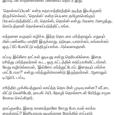
இப்படி பல சாதனைகளை பண்ணிய தொடர் இது.
’தொல்காப்பியன்’ என்ற கதாபாத்திரத்தில் நடித்த இயக்குனர்
திருச்செல்வம், ‘தொல்ஸ்’ என்ற பெயரை தமிழகமெங்கும்
பிரபலப்படுத்திவிட்டார். தொல்ஸ், தொல்ஸ் என்று அவரை அழைத்து,
ரொம்பத்தான் தொல்லைப்படுத்திட்டாங்க.
எத்தனை வருஷம் கழிச்சு, இந்த தொடரை பார்த்தாலும், எதுவும்
மிஸ் பண்ணிய மாதிரி இருக்காது. நடுவுல, யாராச்சும், எங்காச்சும்
ஒரு ட்ரிப் போயிட்டு வந்திருப்பாங்க. அவ்வளவுதான்.
எப்படி இவ்ளோ நாட்கள் ஓடியது என்று தெரியவில்லை. இதை
ரசித்து பார்த்தவர்கள் கூட, ஒரு கட்டத்தில் கடுப்பாகிவிட்டார்கள்.
வேறு வழியில்லாமல், ’இவ்ளோ பார்த்துட்டோம். இதையும் பார்க்க
மாட்டோமா?’ என்று பார்த்துக்கொண்டு இருந்தார்கள். ஆனாலும்
டிஆர்பி, டாப்பு.
சரித்திர முக்கியத்துவம் வாய்ந்த தொடரின் முடிவு என்ன? வீட்டை
விட்டு வெளியேறி, நாயகி அபி, தோழர் தொல்ஸுடன் சேர்ந்து சமூக
சேவை செய்கிறார்.
தாய்குலமே, இதை காணத்தானே சோறு போடாமல் காக்க
வைத்தாய்? இனியாவது ஒழுங்கான நேரத்தில் சாப்பாடு