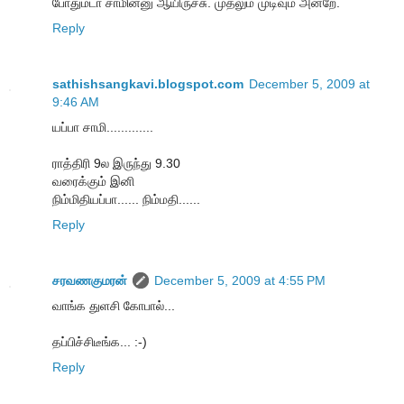
போதுமடா சாமின்னு ஆயிருச்சு. முதலும் முடிவும் அன்றே.
Reply
sathishsangkavi.blogspot.com
December 5, 2009 at
9:46 AM
யப்பா சாமி.............
ராத்திரி 9ல இருந்து 9.30
வரைக்கும் இனி
நிம்மிதியப்பா...... நிம்மதி......
Reply
சரவணகுமரன்
December 5, 2009 at 4:55 PM
வாங்க துளசி கோபால்...
தப்பிச்சிடீங்க... :-)
Reply