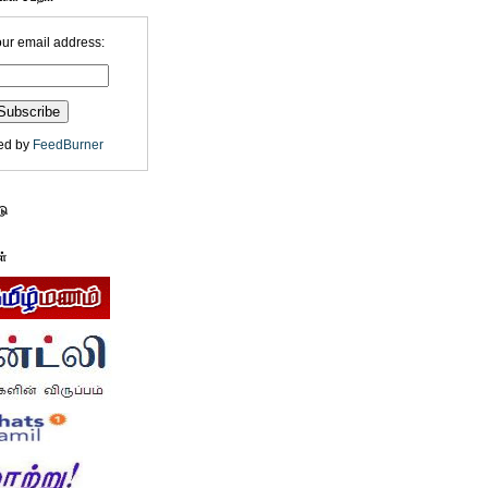
our email address:
ed by
FeedBurner
டு
ள்