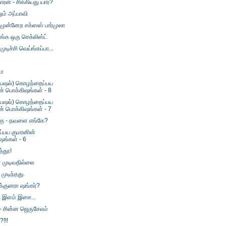
ரன் - சிக்கியது யார்?
ும் அப்பாவி
முன்னேற சக்ஸஸ் பார்முலா
ங்க ஒரு செக்லிஸ்ட்
ுடிச்சி வெய்ங்கப்பா...
டா
பெஷல்) கொழந்தைப்பய
ன் பொக்கிஷங்கள் - 8
பெஷல்) கொழந்தைப்பய
ன் பொக்கிஷங்கள் - 7
க்கு - தவளை எங்கே?
்பய குமரனின்
ஷங்கள் - 6
த்தூ!
 முடிவதில்லை
முடிந்தது.
க்குனரா ஷங்கர்?
.. இளம் இசை...
- சின்ன ஜெருசேலம்
!!!