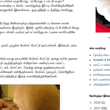
 பார்க்க வரும்போது, ’எப்போதுடா பாட்டு வரும்?’
யமைத்த படங்கள், பலவற்றுக்கு இப்படி சென்றிருக்கிறேன்.
ாஜாவின் இசைக்காக, ஒரு ஹிந்தி படத்திற்கு சென்றது,
றி பிறகு சினிமாவுக்கு வந்தவர்களின் படங்களை காண
ங்காக இருக்கும். இதில், ஒளிப்பதிவுக்கு பி.சி.ஸ்ரீராம் வேறு
ெயா பச்சன் படிக்கட்டில் உட்கார்ந்து டைட்டிலை வாசிப்பதிலே
ப
முகம் முழுக்க மேக்கப் போட்டு நடிப்பார்கள். இங்கயும், நம்ம
உங்க வசதிக்கு
ஆனந்த விகடனி
ெண்டு வயது பையனின் மேக்கப் போட்டு, தனது கம்பீர குரலை
Notable & M
ும் நடித்திருக்கும் அமிதாப்பை கண்டிப்பாக பாராட்ட
கலாட்டா காமெ
ட்டவர், மொட்டை அடித்து தனது குறுந்தாடியையும்
மூன்றாம் கண
டெடிக்கேஷன் என்றிருக்கலாம். மேக்கப் மூலமும், ப்ரொஜேரியா
வாசித்தவைகள
்படுத்தியும் இதை சமாளித்திருக்கிறார்கள்.
என் பயணங்க
மகேந்திரனின
நேரமிருந்தா இதையு
►
2020
(1)
►
2017
(26)