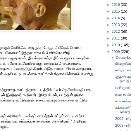
►
2016
(23)
►
2015
(15)
►
2014
(5)
►
2013
(22)
►
2012
(58)
►
2011
(30)
►
2010
(145)
ேக்கும் பேசிக்கொண்டிருந்த போது, அபிஷேக் ரொம்ப
▼
2009
(226)
ாப் விளையாட்டுத்தனமாகவும் பேசிக்கொண்டு
▼
Decemb
ர்த்தபொழுது தான், இயக்குனருக்கு இப்படி ஒரு படமெடுக்க
அதற்காக, ஏனோ தானோவென்று கதையை அமைக்காமல்,
விஷ்ணு’ன்
 கதையை அமைத்திருக்கிறார். அதே சமயம், கிளை கதையாக
சரக்கும் ச
ின் அரசியல் நடவடிக்கை காட்சிகள் தேவையில்லையோ என்று
புத்தகக் 
தளபதி ப
ரவிக்குமார
சுற்றுவதை காட்டத்தான், படத்தில் அவர் அரசியல்வாதியாக
பைக் சர்வீ
ட்டில் இருந்தவர் கூறினார். இதேப்போல், படத்தின் நடுவே
யக்குனர் காட்டுவதும், காலம் கடந்து செல்வதை காட்டும்
கூகிளுக்கு
எக்ஸலண்ட் 
உன்னதம
ும் அபிஷேக், படிக்கும் காலத்தில் மட்டும் எப்படி வித்யா
2009 - ரசி
ொள்ளாமல் கர்ப்பத்தை கலைக்க சொல்கிறார்? அரசியல்
2009 - ரசி
போலும்.