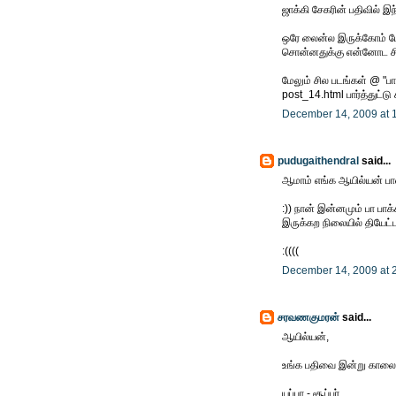
ஜாக்கி சேகரின் பதிவில் இந
ஒரே லைன்ல இருக்கோம் போல
சொன்னதுக்கு என்னோட சின்
மேலும் சில படங்கள் @ "ப
post_14.html பார்த்துட்ட
December 14, 2009 at 
pudugaithendral
said...
ஆமாம் எங்க ஆயில்யன் பாஸ்
:)) நான் இன்னமும் பா பா
இருக்கற நிலையில் தியேட
:((((
December 14, 2009 at 
சரவணகுமரன்
said...
ஆயில்யன்,
உங்க பதிவை இன்று காலைத்
யப்பா - சூப்பர்.