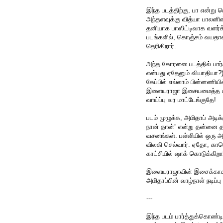
இந்த படத்திற்கு, பா என்று 
அந்தளவுக்கு வித்யா பாலனி
தனியாக பாஸிட்டிவாக வளர்க்
படங்களில், கொஞ்சம் வயதா
தெரிகிறார்.
அந்த கோரஸை படத்தில் பார்க்கு
என்பது ஏதேனும் வியாதியா?)
கேப்பில் எல்லாம் பின்னணியி
இளையராஜா இசையமைத்த படம் 
வாய்ப்பு வர மாட்டேங்குதே!
படம் முழுக்க, அமிதாப் அடிக்
நான் தான்” என்று தன்னை த
வசனங்கள். பள்ளியில் ஒரு அ
விலகி செல்வார். ஏதோ, காம
காட்சியில் ஷாக் கொடுக்கிறா
இளையராஜாவின் இசைக்காக செ
அமிதாப்பின் வாழ்நாள் நடிப்ப
---
இந்த படம் பார்த்துக்கொண்டி