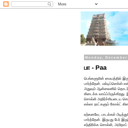
Monday, December 
பா - Paa
பெங்களூரின் மையத்தில் இரு
பார்த்தேன். மல்டிப்ளெக்ஸ் எ
அதுவும் ஆன்லைனில் தொடர்ச்
கிடைக்க வாய்ப்பிருக்கிறத
சொல்லி அதிர்ச்சியடைய செய
எல்லா நாட்களும் கோல்ட் கிள
ஏற்கனவே, பாடல்கள் பிடித்த
பார்த்தேன். இருபது பேர் இரு
எந்திரிக்க சொல்லி, அமிதாப் 