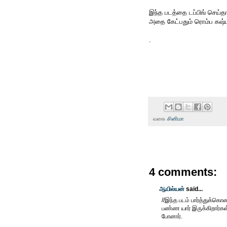
இந்த படத்தை டப்பிங் செய்த
அதை கேட்பதும் ரொம்ப கஷ்ட
.
வகை
சினிமா
4 comments:
ஆயில்யன்
said...
//இந்த படம் பார்த்துக்கொ
பண்ண யார் இருக்கிறார்க
போனார்.