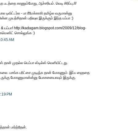
்த படத்தை காணும்போது, ஆச்சரியம். வெடி சிரிப்பு.///
 டிவிட்டர்ல - பா ரீமேக்காகி தமிழ்ல வருமான்னு
ன முயற்சிதான் பதிவுல இருக்கும் இந்த யப்பா :)
ா & யப்பா! http://kadagam.blogspot.com/2009/12/blog-
ு கமெண்ட் சொல்லுங்க :)
10:45 AM
 தான் முதல்ல யெப்பா ஸ்டில்ஸ் வெளியிட்டது.
க்கலை. பசங்க பரிட்சை முடிஞ்சு தான் போகணும். இப்ப ஹைதை
்டருக்கு போகணுமான்ன்னு யோசனையாவும் இருக்கு.
2:19 PM
தான் பார்த்தேன்.