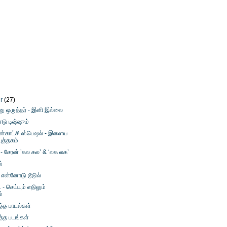
er
(27)
னு ஒருத்தர் - இனி இல்லை
ைடு டிஷ்ஷும்
கண்காட்சி ஸ்பெஷல் - இளைய
ுத்தகம்
் - சேரன் ’கல கல’ & ‘லக லக’
ஸ்
 என்னோடு டூடுல்
- செய்யும் எதிலும்
்
த்த பாடல்கள்
த்த படங்கள்