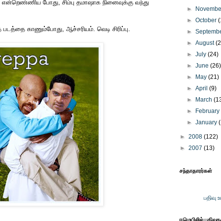
? என்றெண்ணிய போது, சிம்பு தமாஷாக நினைவுக்கு வந்து
►
Novemb
►
October
(
 படத்தை காணும்போது, ஆச்சரியம். வெடி சிரிப்பு.
►
Septemb
►
August
(
►
July
(24)
►
June
(26
►
May
(21)
►
April
(9)
►
March
(1
►
Februar
►
January
►
2008
(122)
►
2007
(13)
சந்தாதாரர்கள்
பதிவு 
ஈமெயிலில் பதிவு