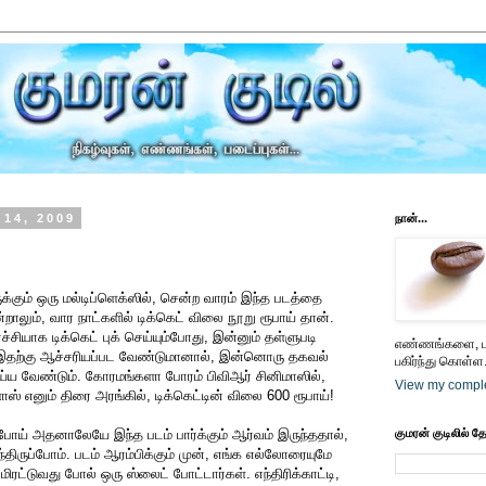
14, 2009
நான்...
க்கும் ஒரு மல்டிப்ளெக்ஸில், சென்ற வாரம் இந்த படத்தை
ன்றாலும், வார நாட்களில் டிக்கெட் விலை நூறு ரூபாய் தான்.
சியாக டிக்கெட் புக் செய்யும்போது, இன்னும் தள்ளுபடி
எண்ணங்களை, பட
ு. இதற்கு ஆச்சரியப்பட வேண்டுமானால், இன்னொரு தகவல்
பகிர்ந்து கொள்ள.
்ய வேண்டும். கோரமங்களா போரம் பிவிஆர் சினிமாஸில்,
View my comple
ாஸ் எனும் திரை அரங்கில், டிக்கெட்டின் விலை 600 ரூபாய்!
ுபோய் அதனாலேயே இந்த படம் பார்க்கும் ஆர்வம் இருந்ததால்,
குமரன் குடிலில் த
ந்திருப்போம். படம் ஆரம்பிக்கும் முன், எங்க எல்லோரையுமே
மிரட்டுவது போல் ஒரு ஸ்லைட் போட்டார்கள். எந்திரிக்காட்டி,