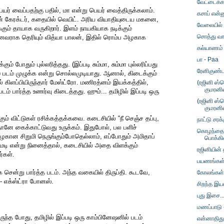
வேட்டைக்கா
பெயர் வைப்பதற்கு பதில், மா என்று பெயர் வைத்திருக்கலாம்.
கசாப் என்ன
ன் கேரக்டர், கதையில் வெயிட். அரிய வியாதியுடைய மகனை,
வேலையில் 
கும் தாயாக வருகிறார். இளம் நாயகியாக நடிக்கும்
சொத்து வா
னவராக தெரியும் வித்யா பாலன், இதில் ரொம்ப அழகாக
கல்யாணம் ம
பா - Paa
ம் போதும் புல்லரித்தது. (இப்படி சும்மா, சும்மா புல்லரிப்பது
ரேனிகுண்
 படம் முழுக்க என்று சொல்லமுடியாது. ஆனால், கிடைக்கும்
ல் கிளப்பியிருந்தார் மேஸ்ட்ரோ. மணிரத்னம் இயக்கத்தில்,
(ரஜினி ஸ்
குமரனி
பார்த்த உணர்வு கிடைத்தது. ஹும்... தமிழில் இப்படி ஒரு
(ரஜினி ஸ்
குமரனி
கும் விட்டுகள் ரசிக்கத்தக்கவை. கடைசியில் “நீ செஞ்ச தப்பு,
நாட்டு சர
ானே கைக்காட்டுவது உருக்கம். இதுபோல், பல பளிச்
கொழந்தைப
ழகான சிறுமி நெருங்கும்போதெல்லாம், எப்போதும் அமிதாப்
பொக்கி
ெடி என்று நினைத்தால், கடைசியில் அதை விளக்கும்
ரஜினியின் 
ர்கள்.
பயணங்கள்
ன்று பார்த்த படம். அந்த வகையில் திருப்தி. கூடவே,
கோலங்கள் 
ு - எக்ஸ்ட்ரா போனஸ்.
சிறந்த இய
புது இசை.
மணப்பாடு 
ருந்த போது, தமிழில் இப்படி ஒரு காம்பினேஷனில் படம்
என்னாதிது?