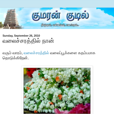
Sunday, September 26, 2010
வலைச்சரத்தில் நான்
வரும் வாரம்,
வலைச்சரத்தில்
வலைப்பூக்களை கதம்பமாக
தொடுக்கிறேன்.