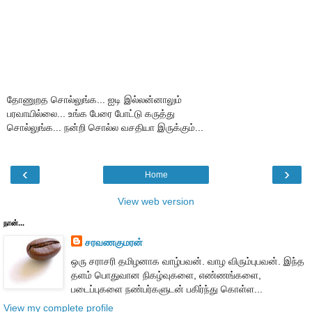
தோணுறத சொல்லுங்க... ஐடி இல்லன்னாலும்
பரவாயில்லை... உங்க பேரை போட்டு கருத்து
சொல்லுங்க... நன்றி சொல்ல வசதியா இருக்கும்...
‹
›
Home
View web version
நான்...
சரவணகுமரன்
ஒரு சராசரி தமிழனாக வாழ்பவன். வாழ விரும்புபவன். இந்த
தளம் பொதுவான நிகழ்வுகளை, எண்ணங்களை,
படைப்புகளை நண்பர்களுடன் பகிர்ந்து கொள்ள...
View my complete profile