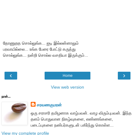
தோணுறத சொல்லுங்க... ஐடி இல்லன்னாலும்
பரவாயில்லை... உங்க பேரை போட்டு கருத்து
சொல்லுங்க... நன்றி சொல்ல வசதியா இருக்கும்...
‹
›
Home
View web version
நான்...
சரவணகுமரன்
ஒரு சராசரி தமிழனாக வாழ்பவன். வாழ விரும்புபவன். இந்த
தளம் பொதுவான நிகழ்வுகளை, எண்ணங்களை,
படைப்புகளை நண்பர்களுடன் பகிர்ந்து கொள்ள...
View my complete profile