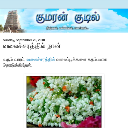
Sunday, September 26, 2010
வலைச்சரத்தில் நான்
வரும் வாரம்,
வலைச்சரத்தில்
வலைப்பூக்களை கதம்பமாக
தொடுக்கிறேன்.