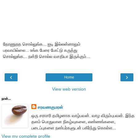
தோணுறத சொல்லுங்க... ஐடி இல்லன்னாலும்
பரவாயில்லை... உங்க பேரை போட்டு கருத்து
சொல்லுங்க... நன்றி சொல்ல வசதியா இருக்கும்...
‹
›
Home
View web version
நான்...
சரவணகுமரன்
ஒரு சராசரி தமிழனாக வாழ்பவன். வாழ விரும்புபவன். இந்த
தளம் பொதுவான நிகழ்வுகளை, எண்ணங்களை,
படைப்புகளை நண்பர்களுடன் பகிர்ந்து கொள்ள...
View my complete profile