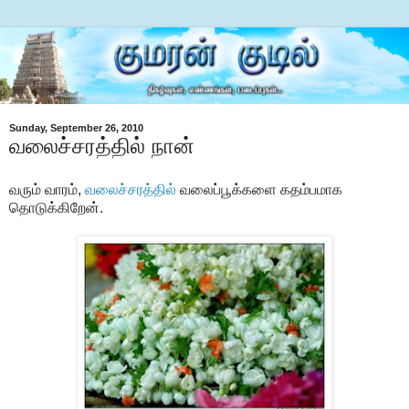
Sunday, September 26, 2010
வலைச்சரத்தில் நான்
வரும் வாரம்,
வலைச்சரத்தில்
வலைப்பூக்களை கதம்பமாக
தொடுக்கிறேன்.