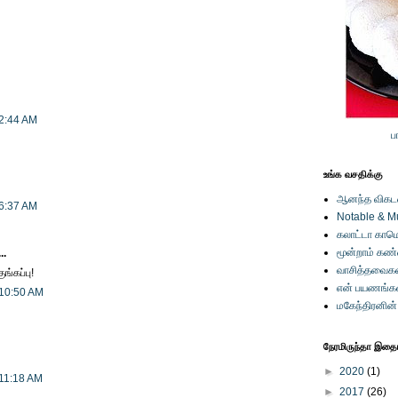
 2:44 AM
ப
உங்க வசதிக்கு
ஆனந்த விகடனி
 6:37 AM
Notable & M
கலாட்டா காமெ
மூன்றாம் கண
..
வாசித்தவைகள
ங்கப்பு!
என் பயணங்க
 10:50 AM
மகேந்திரனின
நேரமிருந்தா இதையு
►
2020
(1)
 11:18 AM
►
2017
(26)