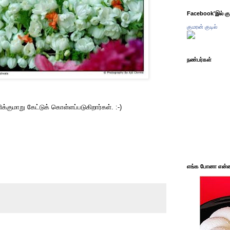
Facebook'இல் கும
குமரன் குடில்
நண்பர்கள்
்குமாறு கேட்டுக் கொள்ளப்படுகிறார்கள். :-)
எங்க போனா என்ன 