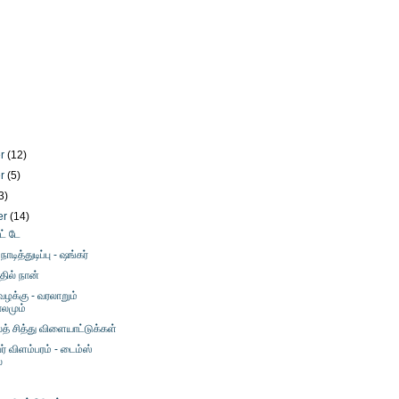
er
(12)
er
(5)
3)
er
(14)
ட் டே
ாடித்துடிப்பு - ஷங்கர்
தில் நான்
ழக்கு - வரலாறும்
ாலமும்
த் சித்து விளையாட்டுக்கள்
பர் விளம்பரம் - டைம்ஸ்
்