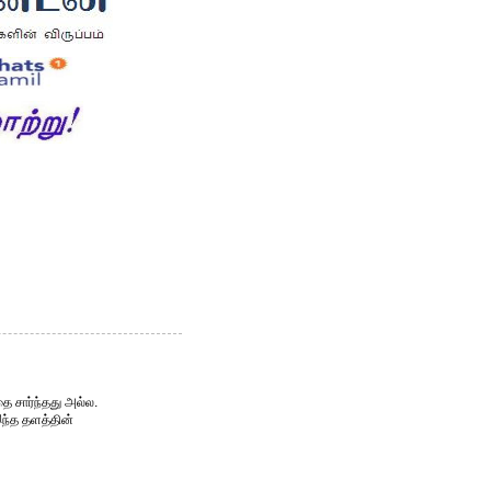
ை சார்ந்தது அல்ல.
இந்த தளத்தின்