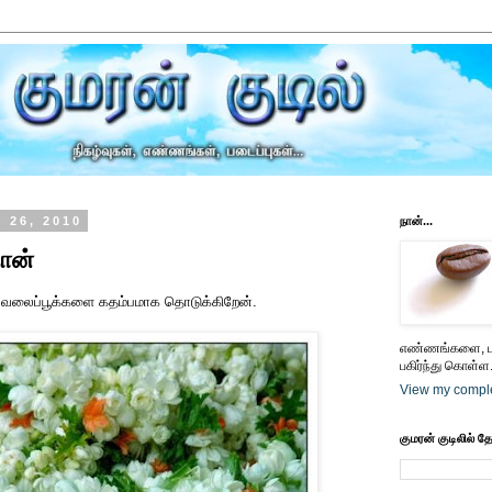
 26, 2010
நான்...
நான்
வலைப்பூக்களை கதம்பமாக தொடுக்கிறேன்.
எண்ணங்களை, பட
பகிர்ந்து கொள்ள.
View my comple
குமரன் குடிலில் த