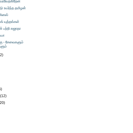
வரவேற்கிறேன்
டு உயர்ந்த தமிழன்
ிசினஸ்
ிங் யுத்தங்கள்
பற்றி சுஜாதா
ியா
்கு - சேவைகளும்
ளும்
12)
)
6)
y
(12)
(20)