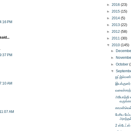
►
2016
(23)
►
2015
(15)
►
2014
(5)
 4:16 PM
►
2013
(22)
►
2012
(58)
said...
►
2011
(30)
▼
2010
(145)
.
►
Decemb
 9:37 PM
►
Novemb
►
October
(
▼
Septemb
ஜட்ஜ்மெண்
 7:10 AM
இயக்குனர் ந
வலைச்சரத்
அயோத்தி வ
வருங்க
காமன்வெல்
 11:07 AM
பேசிய பேப்
அசத்தல
2 ஸ்டேட்ஸ்