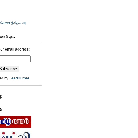
உங்களைத் தேடி வர
களை பெற...
our email address:
ed by
FeedBurner
டு
ள்