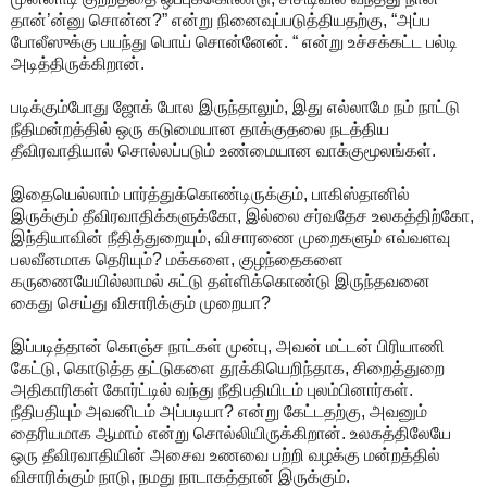
தான்’ன்னு சொன்ன?” என்று நினைவுப்படுத்தியதற்கு, “அப்ப
போலீஸுக்கு பயந்து பொய் சொன்னேன். “ என்று உச்சக்கட்ட பல்டி
அடித்திருக்கிறான்.
படிக்கும்போது ஜோக் போல இருந்தாலும், இது எல்லாமே நம் நாட்டு
நீதிமன்றத்தில் ஒரு கடுமையான தாக்குதலை நடத்திய
தீவிரவாதியால் சொல்லப்படும் உண்மையான வாக்குமூலங்கள்.
இதையெல்லாம் பார்த்துக்கொண்டிருக்கும், பாகிஸ்தானில்
இருக்கும் தீவிரவாதிக்களுக்கோ, இல்லை சர்வதேச உலகத்திற்கோ,
இந்தியாவின் நீதித்துறையும், விசாரணை முறைகளும் எவ்வளவு
பலவீனமாக தெரியும்? மக்களை, குழந்தைகளை
கருணையேயில்லாமல் சுட்டு தள்ளிக்கொண்டு இருந்தவனை
கைது செய்து விசாரிக்கும் முறையா?
இப்படித்தான் கொஞ்ச நாட்கள் முன்பு, அவன் மட்டன் பிரியாணி
கேட்டு, கொடுத்த தட்டுகளை தூக்கியெறிந்தாக, சிறைத்துறை
அதிகாரிகள் கோர்ட்டில் வந்து நீதிபதியிடம் புலம்பினார்கள்.
நீதிபதியும் அவனிடம் அப்படியா? என்று கேட்டதற்கு, அவனும்
தைரியமாக ஆமாம் என்று சொல்லியிருக்கிறான். உலகத்திலேயே
ஒரு தீவிரவாதியின் அசைவ உணவை பற்றி வழக்கு மன்றத்தில்
விசாரிக்கும் நாடு, நமது நாடாகத்தான் இருக்கும்.