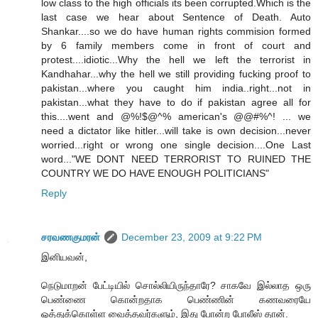
low class to the high officials its been corrupted.Which is the
last case we hear about Sentence of Death. Auto
Shankar....so we do have human rights commision formed
by 6 family members come in front of court and
protest....idiotic...Why the hell we left the terrorist in
Kandhahar...why the hell we still providing fucking proof to
pakistan...where you caught him india..right...not in
pakistan...what they have to do if pakistan agree all for
this....went and @%!$@^% american's @@#%^! ... we
need a dictator like hitler...will take is own decision...never
worried...right or wrong one single decision....One Last
word..."WE DONT NEED TERRORIST TO RUINED THE
COUNTRY WE DO HAVE ENOUGH POLITICIANS"
Reply
சரவணகுமரன்
December 23, 2009 at 9:22 PM
இனியவன்,
நெடுமாறன் பேட்டியில் சொல்லியிருந்தாரே? சாகவே இல்லாத ஒரு
பெண்ணை கொன்றதாக பெண்ணின் கணவரையே
ஓத்துக்கொள்ள வைத்தவர்களும், இது போன்ற போலீஸ் தான்.