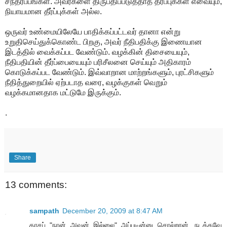
சந்தர்ப்பங்கள். அவர்களை திருப்திப்படுத்தாத தீர்ப்புக்கள் எவையும்,
நியாயமான தீர்ப்புக்கள் அல்ல.
ஒருவர் உண்மையிலேயே பாதிக்கப்பட்டவர் தானா என்று
உறுதிசெய்துக்கொண்ட பிறகு, அவர் நீதிபதிக்கு இணையான
இடத்தில் வைக்கப்பட வேண்டும். வழக்கின் திசையையும்,
நீதிபதியின் தீர்ப்பையையும் பரிசீலனை செய்யும் அதிகாரம்
கொடுக்கப்பட வேண்டும். இவ்வாறான மாற்றங்களும், புரட்சிகளும்
நீதித்துறையில் ஏற்படாத வரை, வழக்குகள் வெறும்
வழக்கமானதாக மட்டுமே இருக்கும்.
.
Share
13 comments:
sampath
December 20, 2009 at 8:47 AM
காசப் "நான் அவன் இல்லை" அப்படின்னு சொல்றான். நடக்கவே