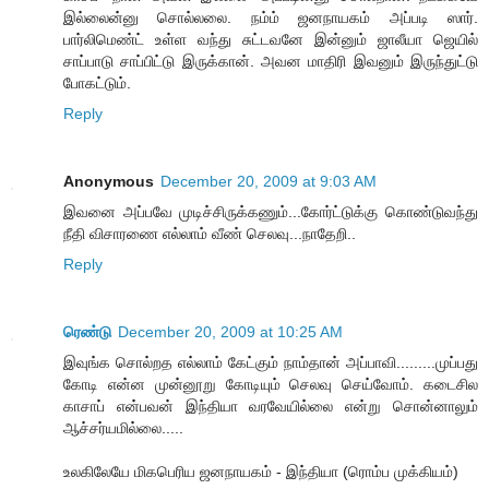
இல்லைன்னு சொல்லலை. நம்ம் ஜனநாயகம் அப்படி ஸார்.
பார்லிமெண்ட் உள்ள வந்து சுட்டவனே இன்னும் ஜாலீயா ஜெயில்
சாப்பாடு சாப்பிட்டு இருக்கான். அவன மாதிரி இவனும் இருந்துட்டு
போகட்டும்.
Reply
Anonymous
December 20, 2009 at 9:03 AM
இவனை அப்பவே முடிச்சிருக்கணும்...கோர்ட்டுக்கு கொண்டுவந்து
நீதி விசாரணை எல்லாம் வீண் செலவு...நாதேறி..
Reply
ரெண்டு
December 20, 2009 at 10:25 AM
இவுங்க சொல்றத எல்லாம் கேட்கும் நாம்தான் அப்பாவி.........முப்பது
கோடி என்ன முன்னூறு கோடியும் செலவு செய்வோம். கடைசில
காசாப் என்பவன் இந்தியா வரவேயில்லை என்று சொன்னாலும்
ஆச்சர்யமில்லை.....
உலகிலேயே மிகபெரிய ஜனநாயகம் - இந்தியா (ரொம்ப முக்கியம்)