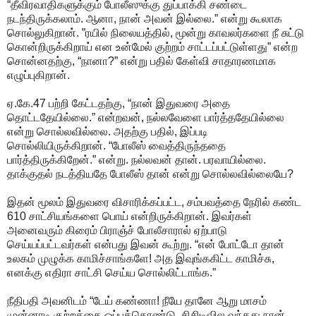
“தீவிரவாதிகளுக்கும் போலீஸுக்கு துப்பாக்கி சண்டை
நடந்திருக்கலாம். ஆனா, நான் அவன் இல்லை.” என்று கூலாக
சொல்லுகிறான். ”ரயில் நிலையத்தில், மூன்று காவலர்களை நீ சுட்டு
கொன்றிருக்கிறாய் என உன்மேல் குற்றம் சாட்டப்பட்டுள்ளது” என்ற
சொன்னதற்கு, “நானா?” என்று பதில் கேள்வி சாதாரணமாக
எழுப்புகிறான்.
ஏ.கே.47 பற்றி கேட்டதற்கு, “நான் இதுவரை அதை
தொட்டதேயில்லை.” என்றவன், நல்லவேளை பார்த்ததேயில்லை
என்று சொல்லவில்லை. அதற்கு பதில், இப்படி
சொல்லியிருக்கிறான். “போலீஸ் வைத்திருந்ததை
பார்த்திருக்கிறேன்.” என்று. நல்லவன் தான். பரவாயில்லை.
தாக்குதல் நடத்தியதே போலீஸ் தான் என்று சொல்லவில்லையே?
இதன் மூலம் இதுவரை விசாரிக்கப்பட்ட, சம்பவத்தை நேரில் கண்ட
610 சாட்சியங்களை பொய் என்றிருக்கிறான். இவர்கள்
அனைவரும் கிரைம் பிராஞ்ச் போலீசாரால் ஏற்பாடு
செய்யப்பட்டவர்கள் என்பது இவன் கூற்று. “என் போட்டோ தான்
உலகம் முழுக்க காமிச்சாங்களே! அத இவுங்ககிட்ட காமிச்சு,
எனக்கு எதிரா சாட்சி செய்ய சொல்லிட்டாங்க.”
நீதிபதி அவனிடம் “டேய் கண்ணா! நீயே தானே ஆறு மாசம்
முன்னாடி குற்றத்தை ஒப்புக்கொண்டு, சிசிடிவில வந்தது நான்