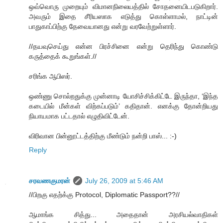
ஒவ்வொரு முறையும் விமானநிலையத்தில் சோதனையிடபடுகிறார்.
அவரும் இதை சீரியஸாக எடுத்து கொள்ளாமல், நாட்டின்
பாதுகாப்பிற்கு தேவையானது என்று வரவேற்றுள்ளார்.
//தயவுசெய்து என்ன பிரச்சினை என்று தெரிந்து கொண்டு
கருத்தைக் கூறுங்கள்.//
சரிங்க ஆபிஸர்.
ஒண்ணு சொல்றதுக்கு முன்னாடி யோசிச்சிக்கிட்டே இருந்தா, ‘இந்த
கடையில் மீன்கள் விற்கப்படும்’ கதிதான். எனக்கு தோன்றியது
நியாயமாக பட்டதால் எழுதிவிட்டேன்.
விரிவான பின்னூட்டத்திற்கு மீண்டும் நன்றி பாஸ்... :-)
Reply
சரவணகுமரன்
July 26, 2009 at 5:46 AM
//பிறகு எதற்க்கு Protocol, Diplomatic Passport??//
ஆமாங்க சித்து... அதைதான் அரசியல்வாதிகள்