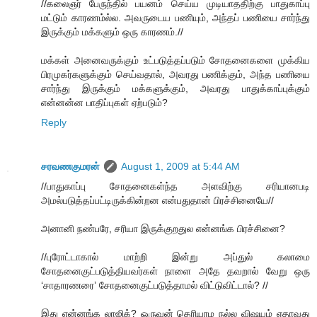
//கலைஞர் பேருந்தில் பயனம் செய்ய முடியாததிற்கு பாதுகாப்பு
மட்டும் காரணம்ல்ல. அவருடைய பணியும், அந்தப் பணியை சார்ந்து
இருக்கும் மக்களும் ஒரு காரணம்.//
மக்கள் அனைவருக்கும் உட்படுத்தப்படும் சோதனைகளை முக்கிய
பிரமுகர்களுக்கும் செய்வதால், அவரது பணிக்கும், அந்த பணியை
சார்ந்து இருக்கும் மக்களுக்கும், அவரது பாதுக்காப்புக்கும்
என்னன்ன பாதிப்புகள் ஏற்படும்?
Reply
சரவணகுமரன்
August 1, 2009 at 5:44 AM
//பாதுகாப்பு சோதனைகள்ந்த அளவிற்கு சரியானபடி
அமல்படுத்தப்பட்டிருக்கின்றன என்பதுதான் பிரச்சினையே//
அனானி நண்பரே, சரியா இருக்குறதுல என்னங்க பிரச்சினை?
//புரோட்டாகால் மாற்றி இன்று அப்துல் கலாமை
சோதனைகுட்படுத்தியவர்கள் நாளை அதே தவறால் வேறு ஒரு
‘சாதாரணரை’ சோதனைகுட்படுத்தாமல் விட்டுவிட்டால்? //
இது என்னங்க லாஜிக்? ஒருவன் தெரியாம நல்ல விஷயம் ஏதாவது