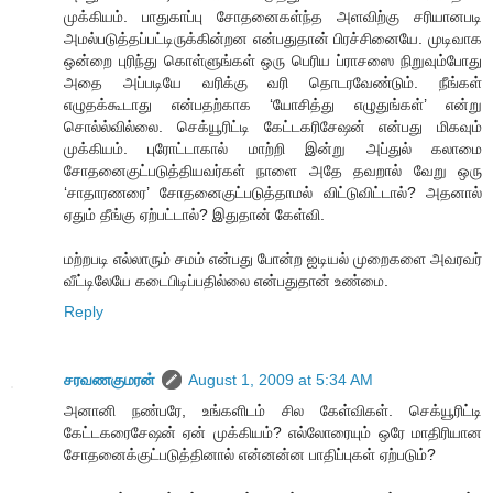
முக்கியம். பாதுகாப்பு சோதனைகள்ந்த அளவிற்கு சரியானபடி
அமல்படுத்தப்பட்டிருக்கின்றன என்பதுதான் பிரச்சினையே. முடிவாக
ஒன்றை புரிந்து கொள்ளுங்கள் ஒரு பெரிய ப்ராசஸை நிறுவும்போது
அதை அப்படியே வரிக்கு வரி தொடரவேண்டும். நீங்கள்
எழுதக்கூடாது என்பதற்காக ‘யோசித்து எழுதுங்கள்’ என்று
சொல்ல்வில்லை. செக்யூரிட்டி கேட்டகரிசேஷன் என்பது மிகவும்
முக்கியம். புரோட்டாகால் மாற்றி இன்று அப்துல் கலாமை
சோதனைகுட்படுத்தியவர்கள் நாளை அதே தவறால் வேறு ஒரு
‘சாதாரணரை’ சோதனைகுட்படுத்தாமல் விட்டுவிட்டால்? அதனால்
ஏதும் தீங்கு ஏற்பட்டால்? இதுதான் கேள்வி.
மற்றபடி எல்லாரும் சமம் என்பது போன்ற ஐடியல் முறைகளை அவரவர்
வீட்டிலேயே கடைபிடிப்பதில்லை என்பதுதான் உண்மை.
Reply
சரவணகுமரன்
August 1, 2009 at 5:34 AM
அனானி நண்பரே, உங்களிடம் சில கேள்விகள். செக்யூரிட்டி
கேட்டகரைசேஷன் ஏன் முக்கியம்? எல்லோரையும் ஒரே மாதிரியான
சோதனைக்குட்படுத்தினால் என்னன்ன பாதிப்புகள் ஏற்படும்?