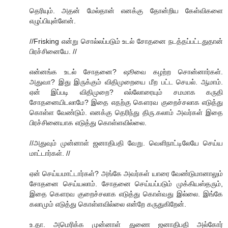
தெரியும். அதன் மேல்தான் எனக்கு தோன்றிய கேள்விகளை
எழுப்பியுள்ளேன்.
//Frisking என்று சொல்லப்படும் உடல் சோதனை நடத்தப்பட்டதுதான்
பிரச்சினையே. //
என்னங்க உடல் சோதனை? ஷூவை கழற்ற சொன்னார்கள்.
அதுவா? இது இருக்கும் விதிமுறையை மீற பட்ட செயல். ஆமாம்.
ஏன் இப்படி விதிமுறை? எல்லோரையும் சமமாக கருதி
சோதனையிடலாமே? இதை எதற்கு கௌரவ குறைச்சலாக எடுத்து
கொள்ள வேண்டும். எனக்கு தெரிந்து திரு.கலாம் அவர்கள் இதை
பிரச்சினையாக எடுத்து கொள்ளவில்லை.
//அதுவும் முன்னாள் ஜனாதிபதி வேறு. வெளிநாட்டிலேயே செய்ய
மாட்டார்கள். //
ஏன் செய்யமாட்டார்கள்? அங்கே அவர்கள் யாரை வேண்டுமானாலும்
சோதனை செய்யலாம். சோதனை செய்யப்படும் முக்கியஸ்தரும்,
இதை கௌரவ குறைச்சலாக எடுத்து கொள்வது இல்லை. இங்கே
கலாமும் எடுத்து கொள்ளவில்லை என்றே கருதுகிறேன்.
உ.தா. அமெரிக்க முன்னாள் துணை ஜனாதிபதி அல்கோர்