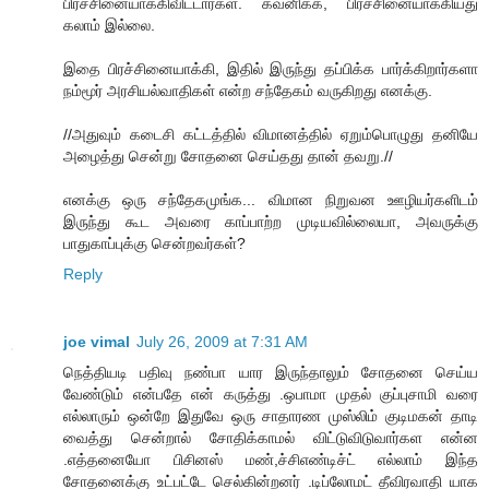
பிரச்சினையாக்கிவிட்டார்கள். கவனிக்க, பிரச்சினையாக்கியது
கலாம் இல்லை.
இதை பிரச்சினையாக்கி, இதில் இருந்து தப்பிக்க பார்க்கிறார்களா
நம்மூர் அரசியல்வாதிகள் என்ற சந்தேகம் வருகிறது எனக்கு.
//அதுவும் கடைசி கட்டத்தில் விமானத்தில் ஏறும்பொழுது தனியே
அழைத்து சென்று சோதனை செய்தது தான் தவறு.//
எனக்கு ஒரு சந்தேகமுங்க... விமான நிறுவன ஊழியர்களிடம்
இருந்து கூட அவரை காப்பாற்ற முடியவில்லையா, அவருக்கு
பாதுகாப்புக்கு சென்றவர்கள்?
Reply
joe vimal
July 26, 2009 at 7:31 AM
நெத்தியடி பதிவு நண்பா யார இருந்தாலும் சோதனை செய்ய
வேண்டும் என்பதே என் கருத்து .ஒபாமா முதல் குப்புசாமி வரை
எல்லாரும் ஒன்றே இதுவே ஒரு சாதாரண முஸ்லிம் குடிமகன் தாடி
வைத்து சென்றால் சோதிக்காமல் விட்டுவிடுவார்கள என்ன
.எத்தனையோ பிசினஸ் மண்,ச்சிஎண்டிச்ட் எல்லாம் இந்த
சோதனைக்கு உட்பட்டே செல்கின்றனர் .டிப்லோமட் தீவிரவாதி யாக