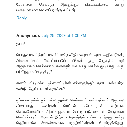
சோதனை செய்தது அவருக்குப் பிடிக்கவில்லை என்று
மறைமுகமாக வெளிப்படுத்தி விட்டார்.
Reply
Anonymous
July 25, 2009 at 1:08 PM
ஐயா!
பொதுவாக ‘புரோட்டாகால்’ என்ற விதிமுறைகள் அரசு அதிகாரிகள்,
அமைச்சர்கள் பின்பற்றப்படும். நீங்கள் ஒரு பேருந்தில் ஏறி
அலுவலகம் செல்லலாம். கலைஞர் அவ்வாறு செல்ல முடியாது. அது
புரிகிறதா உங்களுக்கு?
கலாம் மட்டுமல்ல. டிப்ளமாட்டிக்ஸ் எல்லாருக்கும் தனி பாஸ்போர்டு
உண்டு. தெரியுமா உங்களுக்கு?
டிப்ளமாட்டிக்ஸ் துப்பாக்கி தூக்கி செல்லலாம் என்றெல்லாம் அனுமதி
கிடையாது. அவர்கள் மெட்டல் டிடெக்டர்கள் வழியாக
செல்லவேண்டும். அவர்களுடைய பெட்டி படுக்கைகள் சோதனை
செய்யப்படும். ஆனால் இந்த விஷயத்தில் என்ன நடந்தது என்று
தெரியாமலே வேகவேகமாக எழுதிவிட்டீர்கள் போலிருக்கிறது.