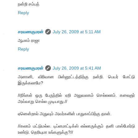
நன்றி சம்பத்
Reply
சரவணகுமரன்
July 26, 2009 at 5:11 AM
ஆமாம் ராஜா
Reply
சரவணகுமரன்
July 26, 2009 at 5:41 AM
அனானி, விரிவான பின்னூட்டத்திற்கு நன்றி. பெயர் போட்டு
இருக்கலாமே?
//நீங்கள் ஒரு பேருந்தில் ஏறி அலுவலகம் செல்லலாம். கலைஞர்
அவ்வாறு செல்ல முடியாது.//
ஏனென்றால் அதுவும் அவர்களின் பாதுகாப்பிற்கு தான்.
//கலாம் மட்டுமல்ல. டிப்ளமாட்டிக்ஸ் எல்லாருக்கும் தனி பாஸ்போர்டு
உண்டு. தெரியுமா உங்களுக்கு?//