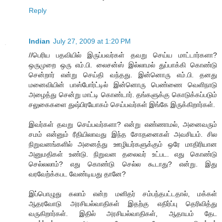
Reply
Indian
July 27, 2009 at 1:20 PM
//பெரிய பதவியில் இருப்பவர்கள் தவறு செய்ய மாட்டார்களா?
ஒருமுறை ஒரு எம்.பி. லைசன்ஸ் இல்லாமல் துப்பாக்கி கொண்டு
சென்றார் என்று செய்தி வந்தது. இன்னொரு எம்.பி. தனது
மனைவியின் பாஸ்போர்ட்டில் இன்னொரு பெண்ணை வெளிநாடு
அழைத்து சென்று மாட்டி கொண்டார். தங்களுக்கு கொடுக்கப்படும்
சலுகைகளை துஷ்பிரயோகம் செய்பவர்கள் இங்கே இருக்கிறார்கள்.
இவர்கள் தவறு செய்பவர்களா? என்று எண்ணாமல், அனைவரும்
சமம் என்னும் ரீதியிலாவது இந்த சோதனைகள் அவசியம். சில
நிறுவனங்களில் அனைத்து ஊழியர்களுக்கும் ஒரே மாதிரியான
அனுமதிகள் உண்டு. நிறுவன தலைவர் உட்பட. எது கொண்டு
செல்லலாம்? எது கொண்டு செல்ல கூடாது? என்று. இது
வரவேற்க்கபட வேண்டியது தானே?
இப்பொழுது கலாம் என்ற மனிதர் சம்பந்தபட்டதால், மக்கள்
ஆதரவோடு அரசியல்வாதிகள் இதற்கு எதிர்ப்பு தெரிவித்து
வருகிறார்கள். இதில் அரசியல்வாதிகள், ஆதாயம் தேட