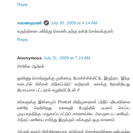
Reply
சரவணகுமரன்
July 30, 2009 at 4:14 AM
கருத்தினை பகிர்ந்து கொண்டதற்கு நன்றி செல்வக்குமார்
Reply
Anonymous
July 31, 2009 at 7:24 AM
//சரிங்க ஆபிஸர்.
ஒண்ணு சொல்றதுக்கு முன்னாடி யோசிச்சிக்கிட்டே இருந்தா, ‘இந்த
கடையில் மீன்கள் விற்கப்படும்’ கதிதான். எனக்கு தோன்றியது
நியாயமாக பட்டதால் எழுதிவிட்டேன்.//
உங்களுக்கு இன்னமும் Protcol விதிமுறைகள் பற்றிப் புரியவில்லை
என்றே தெரிகிறது. கலைஞர் பேருந்தில் பயனம் செய்ய
முடியாததிற்கு பாதுகாப்பு மட்டும் காரணம்ல்ல. அவருடைய பணியும்,
அந்தப் பணியை சார்ந்து இருக்கும் மக்களும் ஒரு காரணம்.
அப்துல் கலாம் பிரச்சினையாக எடுத்துக் கொள்ளவில்லை என்பதல்ல